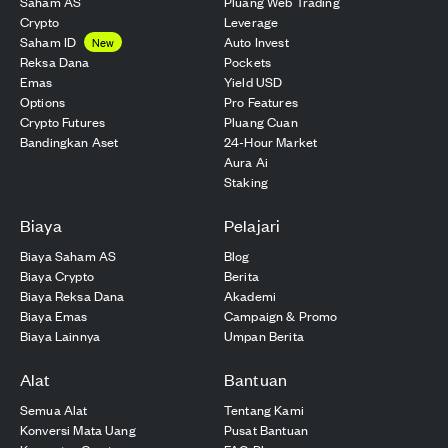
Saham AS
Pluang Web Trading
Crypto
Leverage
Saham ID
Auto Invest
New
Reksa Dana
Pockets
Emas
Yield USD
Options
Pro Features
Crypto Futures
Pluang Cuan
Bandingkan Aset
24-Hour Market
Aura Ai
Staking
Biaya
Pelajari
Biaya Saham AS
Blog
Biaya Crypto
Berita
Biaya Reksa Dana
Akademi
Biaya Emas
Campaign & Promo
Biaya Lainnya
Umpan Berita
Alat
Bantuan
Semua Alat
Tentang Kami
Konversi Mata Uang
Pusat Bantuan