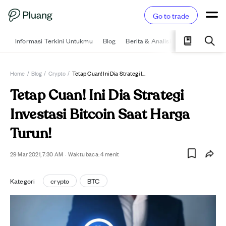
Go to trade
Informasi Terkini Untukmu
Blog
Berita & Analisis
Pelajari
Ka
Home
/
Blog
/
Crypto
/
Tetap Cuan! Ini Dia Strategi Investasi Bitcoin Saat Harga Turun!
Tetap Cuan! Ini Dia Strategi
Investasi Bitcoin Saat Harga
Turun!
29 Mar 2021, 7:30 AM
·
Waktu baca:
4
menit
Kategori
crypto
BTC