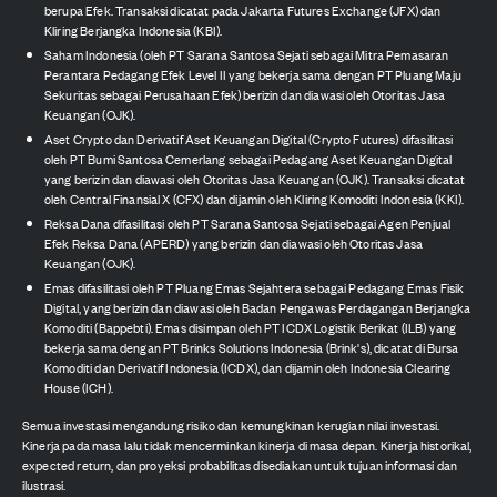
berupa Efek. Transaksi dicatat pada Jakarta Futures Exchange (JFX) dan
Kliring Berjangka Indonesia (KBI).
Saham Indonesia (oleh PT Sarana Santosa Sejati sebagai Mitra Pemasaran
Perantara Pedagang Efek Level II yang bekerja sama dengan PT Pluang Maju
Sekuritas sebagai Perusahaan Efek) berizin dan diawasi oleh Otoritas Jasa
Keuangan (OJK).
Aset Crypto dan Derivatif Aset Keuangan Digital (Crypto Futures) difasilitasi
oleh PT Bumi Santosa Cemerlang sebagai Pedagang Aset Keuangan Digital
yang berizin dan diawasi oleh Otoritas Jasa Keuangan (OJK). Transaksi dicatat
oleh Central Finansial X (CFX) dan dijamin oleh Kliring Komoditi Indonesia (KKI).
Reksa Dana difasilitasi oleh PT Sarana Santosa Sejati sebagai Agen Penjual
Efek Reksa Dana (APERD) yang berizin dan diawasi oleh Otoritas Jasa
Keuangan (OJK).
Emas difasilitasi oleh PT Pluang Emas Sejahtera sebagai Pedagang Emas Fisik
Digital, yang berizin dan diawasi oleh Badan Pengawas Perdagangan Berjangka
Komoditi (Bappebti). Emas disimpan oleh PT ICDX Logistik Berikat (ILB) yang
bekerja sama dengan PT Brinks Solutions Indonesia (Brink's), dicatat di Bursa
Komoditi dan Derivatif Indonesia (ICDX), dan dijamin oleh Indonesia Clearing
House (ICH).
Semua investasi mengandung risiko dan kemungkinan kerugian nilai investasi.
Kinerja pada masa lalu tidak mencerminkan kinerja di masa depan. Kinerja historikal,
expected return, dan proyeksi probabilitas disediakan untuk tujuan informasi dan
ilustrasi.