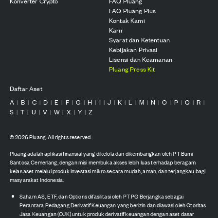
Konverter Crypto
FAQ Pluang
FAQ Pluang Plus
Kontak Kami
Karir
Syarat dan Ketentuan
Kebijakan Privasi
Lisensi dan Keamanan
Pluang Press Kit
Daftar Aset
A
B
C
D
E
F
G
H
I
J
K
L
M
N
O
P
Q
R
|
|
|
|
|
|
|
|
|
|
|
|
|
|
|
|
|
|
S
T
U
V
W
X
Y
Z
|
|
|
|
|
|
|
©
2026
Pluang. All rights reserved.
Pluang adalah aplikasi finansial yang dikelola dan dikembangkan oleh PT Bumi
Santosa Cemerlang, dengan misi membuka akses lebih luas terhadap beragam
kelas aset melalui produk investasi mikro secara mudah, aman, dan terjangkau bagi
masyarakat Indonesia.
Saham AS, ETF, dan Options difasilitasi oleh PT PG Berjangka sebagai
Perantara Pedagang Derivatif Keuangan yang berizin dan diawasi oleh Otoritas
Jasa Keuangan (OJK) untuk produk derivatif keuangan dengan aset dasar