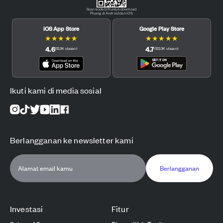
Scan kode QR untuk download
Pluang di Android dan iOS.
iOS App Store
Google Play Store
★
★
★
★
★
★
★
★
★
★
4.6
4.7
(
12.3K
ulasan
)
(
122.3K
ulasan
)
Ikuti kami di media sosial
Berlangganan ke newsletter kami
Berlangganan
Investasi
Fitur