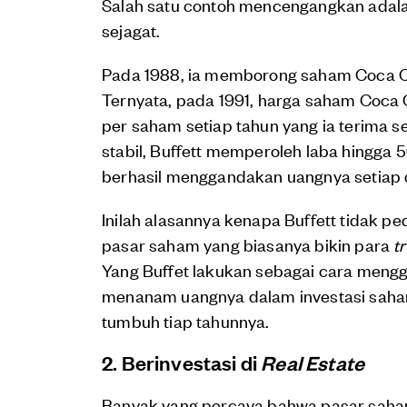
Salah satu contoh mencengangkan adalah 
sejagat.
Pada 1988, ia memborong saham Coca C
Ternyata, pada 1991, harga saham Coca C
per saham setiap tahun yang ia terima 
stabil, Buffett memperoleh laba hingga 5
berhasil menggandakan uangnya setiap 
Inilah alasannya kenapa Buffett tidak p
pasar saham yang biasanya bikin para
t
Yang Buffet lakukan sebagai cara mengg
menanam uangnya dalam investasi saha
tumbuh tiap tahunnya.
2. Berinvestasi di
Real Estate
Banyak yang percaya bahwa pasar saham