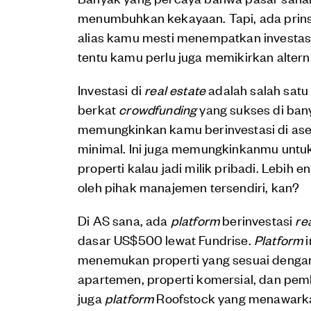
menumbuhkan kekayaan. Tapi, ada prinsip
alias kamu mesti menempatkan investas
tentu kamu perlu juga memikirkan altern
Investasi di
real estate
adalah salah satu p
berkat
crowdfunding
yang sukses di ban
memungkinkan kamu berinvestasi di ase
minimal. Ini juga memungkinkanmu untuk
properti kalau jadi milik pribadi. Lebih 
oleh pihak manajemen tersendiri, kan?
Di AS sana, ada
platform
berinvestasi
re
dasar US$500 lewat Fundrise.
Platform
i
menemukan properti yang sesuai dengan p
apartemen, properti komersial, dan pem
juga
platform
Roofstock yang menawarkan