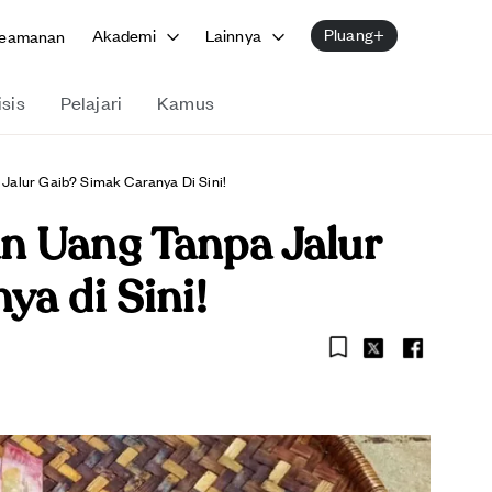
Pluang+
Akademi
Lainnya
eamanan
isis
Pelajari
Kamus
alur Gaib? Simak Caranya Di Sini!
n Uang Tanpa Jalur
ya di Sini!