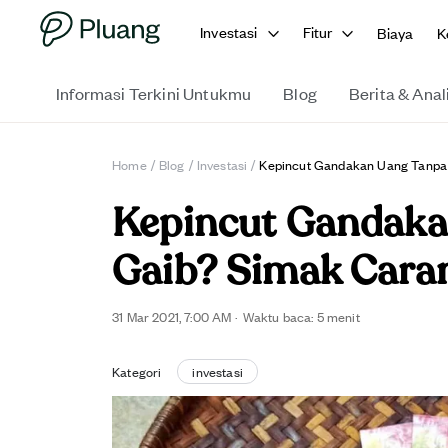
Investasi
Fitur
Biaya
K
Informasi Terkini Untukmu
Blog
Berita & Anal
Home
/
Blog
/
Investasi
/
Kepincut Gandakan Uang Tanpa J
Kepincut Gandaka
Gaib? Simak Caran
31 Mar 2021, 7:00 AM
·
Waktu baca:
5
menit
Kategori
investasi