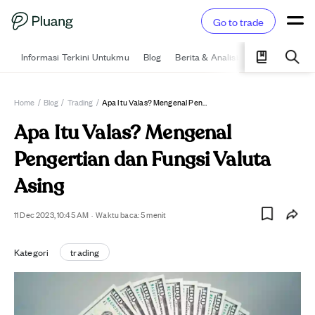
Go to trade
Informasi Terkini Untukmu
Blog
Berita & Analisis
Pelajari
Ka
Home
/
Blog
/
Trading
/
Apa Itu Valas? Mengenal Pengertian Dan Fungsi Valuta Asing
Apa Itu Valas? Mengenal
Pengertian dan Fungsi Valuta
Asing
11 Dec 2023, 10:45 AM
·
Waktu baca:
5
menit
Kategori
trading