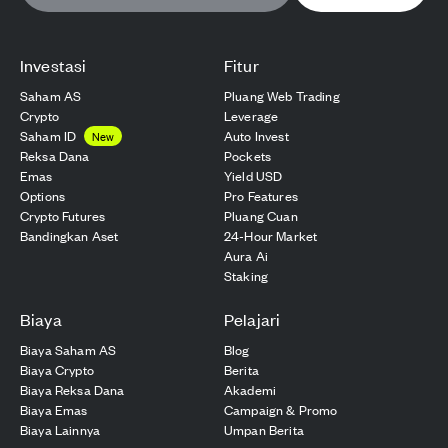
Investasi
Fitur
Saham AS
Pluang Web Trading
Crypto
Leverage
Saham ID
Auto Invest
New
Reksa Dana
Pockets
Emas
Yield USD
Options
Pro Features
Crypto Futures
Pluang Cuan
Bandingkan Aset
24-Hour Market
Aura Ai
Staking
Biaya
Pelajari
Biaya Saham AS
Blog
Biaya Crypto
Berita
Biaya Reksa Dana
Akademi
Biaya Emas
Campaign & Promo
Biaya Lainnya
Umpan Berita