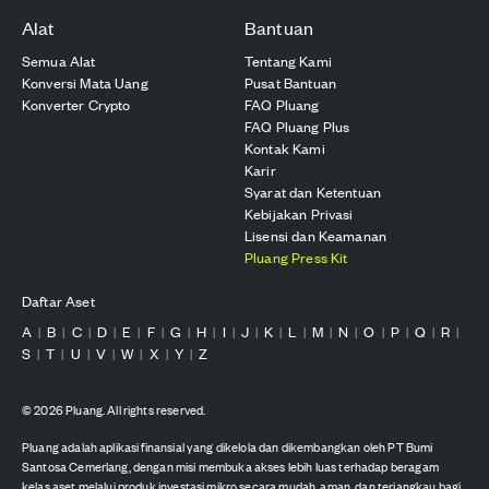
Alat
Bantuan
Semua Alat
Tentang Kami
Konversi Mata Uang
Pusat Bantuan
Konverter Crypto
FAQ Pluang
FAQ Pluang Plus
Kontak Kami
Karir
Syarat dan Ketentuan
Kebijakan Privasi
Lisensi dan Keamanan
Pluang Press Kit
Daftar Aset
A
B
C
D
E
F
G
H
I
J
K
L
M
N
O
P
Q
R
|
|
|
|
|
|
|
|
|
|
|
|
|
|
|
|
|
|
S
T
U
V
W
X
Y
Z
|
|
|
|
|
|
|
©
2026
Pluang. All rights reserved.
Pluang adalah aplikasi finansial yang dikelola dan dikembangkan oleh PT Bumi
Santosa Cemerlang, dengan misi membuka akses lebih luas terhadap beragam
kelas aset melalui produk investasi mikro secara mudah, aman, dan terjangkau bagi