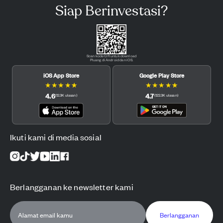
Siap Berinvestasi?
Scan kode QR untuk download
Pluang di Android dan iOS.
iOS App Store
Google Play Store
★
★
★
★
★
★
★
★
★
★
4.6
4.7
(
12.3K
ulasan
)
(
122.3K
ulasan
)
Ikuti kami di media sosial
Berlangganan ke newsletter kami
Berlangganan