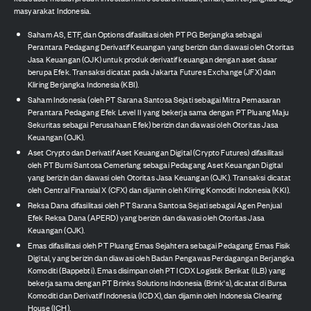
masyarakat Indonesia.
Saham AS, ETF, dan Options difasilitasi oleh PT PG Berjangka sebagai
Perantara Pedagang Derivatif Keuangan yang berizin dan diawasi oleh Otoritas
Jasa Keuangan (OJK) untuk produk derivatif keuangan dengan aset dasar
berupa Efek. Transaksi dicatat pada Jakarta Futures Exchange (JFX) dan
Kliring Berjangka Indonesia (KBI).
Saham Indonesia (oleh PT Sarana Santosa Sejati sebagai Mitra Pemasaran
Perantara Pedagang Efek Level II yang bekerja sama dengan PT Pluang Maju
Sekuritas sebagai Perusahaan Efek) berizin dan diawasi oleh Otoritas Jasa
Keuangan (OJK).
Aset Crypto dan Derivatif Aset Keuangan Digital (Crypto Futures) difasilitasi
oleh PT Bumi Santosa Cemerlang sebagai Pedagang Aset Keuangan Digital
yang berizin dan diawasi oleh Otoritas Jasa Keuangan (OJK). Transaksi dicatat
oleh Central Finansial X (CFX) dan dijamin oleh Kliring Komoditi Indonesia (KKI).
Reksa Dana difasilitasi oleh PT Sarana Santosa Sejati sebagai Agen Penjual
Efek Reksa Dana (APERD) yang berizin dan diawasi oleh Otoritas Jasa
Keuangan (OJK).
Emas difasilitasi oleh PT Pluang Emas Sejahtera sebagai Pedagang Emas Fisik
Digital, yang berizin dan diawasi oleh Badan Pengawas Perdagangan Berjangka
Komoditi (Bappebti). Emas disimpan oleh PT ICDX Logistik Berikat (ILB) yang
bekerja sama dengan PT Brinks Solutions Indonesia (Brink's), dicatat di Bursa
Komoditi dan Derivatif Indonesia (ICDX), dan dijamin oleh Indonesia Clearing
House (ICH).