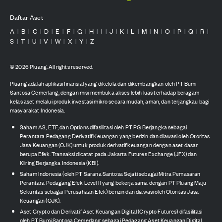
Daftar Aset
A
B
C
D
E
F
G
H
I
J
K
L
M
N
O
P
Q
R
|
|
|
|
|
|
|
|
|
|
|
|
|
|
|
|
|
|
S
T
U
V
W
X
Y
Z
|
|
|
|
|
|
|
©
2026
Pluang. All rights reserved.
Pluang adalah aplikasi finansial yang dikelola dan dikembangkan oleh PT Bumi
Santosa Cemerlang, dengan misi membuka akses lebih luas terhadap beragam
kelas aset melalui produk investasi mikro secara mudah, aman, dan terjangkau bagi
masyarakat Indonesia.
Saham AS, ETF, dan Options difasilitasi oleh PT PG Berjangka sebagai
Perantara Pedagang Derivatif Keuangan yang berizin dan diawasi oleh Otoritas
Jasa Keuangan (OJK) untuk produk derivatif keuangan dengan aset dasar
berupa Efek. Transaksi dicatat pada Jakarta Futures Exchange (JFX) dan
Kliring Berjangka Indonesia (KBI).
Saham Indonesia (oleh PT Sarana Santosa Sejati sebagai Mitra Pemasaran
Perantara Pedagang Efek Level II yang bekerja sama dengan PT Pluang Maju
Sekuritas sebagai Perusahaan Efek) berizin dan diawasi oleh Otoritas Jasa
Keuangan (OJK).
Aset Crypto dan Derivatif Aset Keuangan Digital (Crypto Futures) difasilitasi
oleh PT Bumi Santosa Cemerlang sebagai Pedagang Aset Keuangan Digital