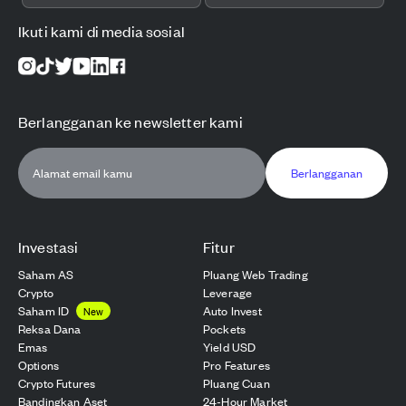
Ikuti kami di media sosial
Berlangganan ke newsletter kami
Berlangganan
Investasi
Fitur
Saham AS
Pluang Web Trading
Crypto
Leverage
Saham ID
Auto Invest
New
Reksa Dana
Pockets
Emas
Yield USD
Options
Pro Features
Crypto Futures
Pluang Cuan
Bandingkan Aset
24-Hour Market