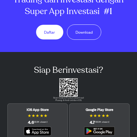
Super App Investasi
#1
Daftar
Download
Siap Berinvestasi?
Scan kode QR untuk download
Pluang di Android dan iOS.
iOS App Store
Google Play Store
★
★
★
★
★
★
★
★
★
★
4.6
4.7
(
12.3K
ulasan
)
(
122.1K
ulasan
)