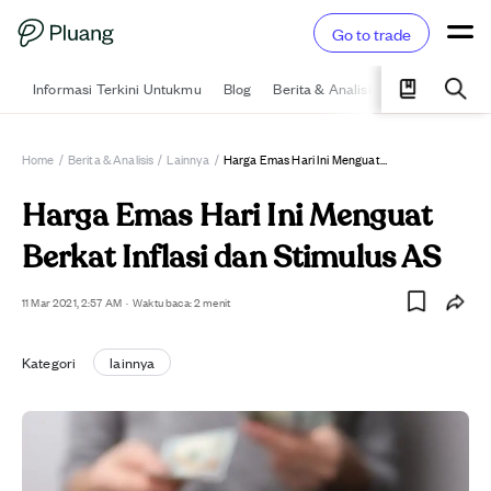
Go to trade
Informasi Terkini Untukmu
Blog
Berita & Analisis
Pelajari
Ka
Home
/
Berita & Analisis
/
Lainnya
/
Harga Emas Hari Ini Menguat Berkat Inflasi Dan Stimulus AS
Harga Emas Hari Ini Menguat
Berkat Inflasi dan Stimulus AS
11 Mar 2021, 2:57 AM
·
Waktu baca: 2 menit
Kategori
lainnya