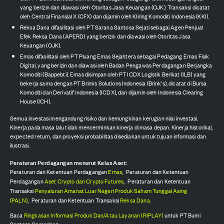
yang berizin dan diawasi oleh Otoritas Jasa Keuangan (OJK). Transaksi dicatat
oleh Central Finansial X (CFX) dan dijamin oleh Kliring Komoditi Indonesia (KKI).
Reksa Dana difasilitasi oleh PT Sarana Santosa Sejati sebagai Agen Penjual
Efek Reksa Dana (APERD) yang berizin dan diawasi oleh Otoritas Jasa
Keuangan (OJK).
Emas difasilitasi oleh PT Pluang Emas Sejahtera sebagai Pedagang Emas Fisik
Digital, yang berizin dan diawasi oleh Badan Pengawas Perdagangan Berjangka
Komoditi (Bappebti). Emas disimpan oleh PT ICDX Logistik Berikat (ILB) yang
bekerja sama dengan PT Brinks Solutions Indonesia (Brink's), dicatat di Bursa
Komoditi dan Derivatif Indonesia (ICDX), dan dijamin oleh Indonesia Clearing
House (ICH).
Semua investasi mengandung risiko dan kemungkinan kerugian nilai investasi.
Kinerja pada masa lalu tidak mencerminkan kinerja di masa depan. Kinerja historikal,
expected return, dan proyeksi probabilitas disediakan untuk tujuan informasi dan
ilustrasi.
Peraturan Perdagangan menurut Kelas Aset:
Peraturan dan Ketentuan Perdagangan
Emas
,
Peraturan dan Ketentuan
Perdagangan
Aset Crypto dan Crypto Futures
,
Peraturan dan Ketentuan
Transaksi
Penyaluran Amanat Luar Negeri Produk Saham Tunggal Asing
(PALN)
,
Peraturan dan Ketentuan Transaksi
Reksa Dana
.
Baca
Ringkasan Informasi Produk Dan/Atau Layanan (RIPLAY)
untuk PT Bumi
Santosa Cemerlang.