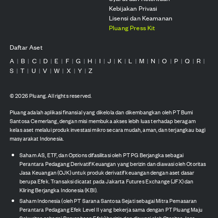
Kebijakan Privasi
Lisensi dan Keamanan
Pluang Press Kit
Daftar Aset
A
B
C
D
E
F
G
H
I
J
K
L
M
N
O
P
Q
R
|
|
|
|
|
|
|
|
|
|
|
|
|
|
|
|
|
|
S
T
U
V
W
X
Y
Z
|
|
|
|
|
|
|
©
2026
Pluang. All rights reserved.
Pluang adalah aplikasi finansial yang dikelola dan dikembangkan oleh PT Bumi
Santosa Cemerlang, dengan misi membuka akses lebih luas terhadap beragam
kelas aset melalui produk investasi mikro secara mudah, aman, dan terjangkau bagi
masyarakat Indonesia.
Saham AS, ETF, dan Options difasilitasi oleh PT PG Berjangka sebagai
Perantara Pedagang Derivatif Keuangan yang berizin dan diawasi oleh Otoritas
Jasa Keuangan (OJK) untuk produk derivatif keuangan dengan aset dasar
berupa Efek. Transaksi dicatat pada Jakarta Futures Exchange (JFX) dan
Kliring Berjangka Indonesia (KBI).
Saham Indonesia (oleh PT Sarana Santosa Sejati sebagai Mitra Pemasaran
Perantara Pedagang Efek Level II yang bekerja sama dengan PT Pluang Maju
Sekuritas sebagai Perusahaan Efek) berizin dan diawasi oleh Otoritas Jasa