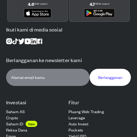
4.6
4.7
(
12.3K
ulasan
)
(
122.1K
ulasan
)
Ikuti kami di media sosial
Berlangganan ke newsletter kami
Berlangganan
Investasi
Fitur
Saham AS
Pluang Web Trading
Crypto
Leverage
Saham ID
Auto Invest
New
Reksa Dana
Pockets
Emas
Yield USD