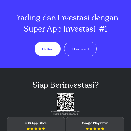
Trading dan Investasi dengan
Super App Investasi
#1
Daftar
Download
Siap Berinvestasi?
Scan kode QR untuk download
Pluang di Android dan iOS.
iOS App Store
Google Play Store
★
★
★
★
★
★
★
★
★
★