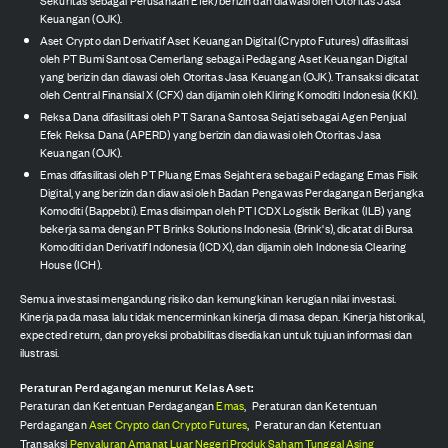
Keuangan (OJK).
Aset Crypto dan Derivatif Aset Keuangan Digital (Crypto Futures) difasilitasi
oleh PT Bumi Santosa Cemerlang sebagai Pedagang Aset Keuangan Digital
yang berizin dan diawasi oleh Otoritas Jasa Keuangan (OJK). Transaksi dicatat
oleh Central Finansial X (CFX) dan dijamin oleh Kliring Komoditi Indonesia (KKI).
Reksa Dana difasilitasi oleh PT Sarana Santosa Sejati sebagai Agen Penjual
Efek Reksa Dana (APERD) yang berizin dan diawasi oleh Otoritas Jasa
Keuangan (OJK).
Emas difasilitasi oleh PT Pluang Emas Sejahtera sebagai Pedagang Emas Fisik
Digital, yang berizin dan diawasi oleh Badan Pengawas Perdagangan Berjangka
Komoditi (Bappebti). Emas disimpan oleh PT ICDX Logistik Berikat (ILB) yang
bekerja sama dengan PT Brinks Solutions Indonesia (Brink's), dicatat di Bursa
Komoditi dan Derivatif Indonesia (ICDX), dan dijamin oleh Indonesia Clearing
House (ICH).
Semua investasi mengandung risiko dan kemungkinan kerugian nilai investasi.
Kinerja pada masa lalu tidak mencerminkan kinerja di masa depan. Kinerja historikal,
expected return, dan proyeksi probabilitas disediakan untuk tujuan informasi dan
ilustrasi.
Peraturan Perdagangan menurut Kelas Aset:
Peraturan dan Ketentuan Perdagangan
Emas
,
Peraturan dan Ketentuan
Perdagangan
Aset Crypto dan Crypto Futures
,
Peraturan dan Ketentuan
Transaksi
Penyaluran Amanat Luar Negeri Produk Saham Tunggal Asing