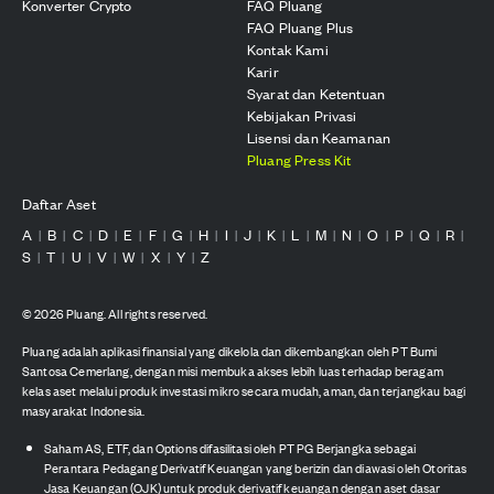
Konverter Crypto
FAQ Pluang
FAQ Pluang Plus
Kontak Kami
Karir
Syarat dan Ketentuan
Kebijakan Privasi
Lisensi dan Keamanan
Pluang Press Kit
Daftar Aset
A
B
C
D
E
F
G
H
I
J
K
L
M
N
O
P
Q
R
|
|
|
|
|
|
|
|
|
|
|
|
|
|
|
|
|
|
S
T
U
V
W
X
Y
Z
|
|
|
|
|
|
|
©
2026
Pluang. All rights reserved.
Pluang adalah aplikasi finansial yang dikelola dan dikembangkan oleh PT Bumi
Santosa Cemerlang, dengan misi membuka akses lebih luas terhadap beragam
kelas aset melalui produk investasi mikro secara mudah, aman, dan terjangkau bagi
masyarakat Indonesia.
Saham AS, ETF, dan Options difasilitasi oleh PT PG Berjangka sebagai
Perantara Pedagang Derivatif Keuangan yang berizin dan diawasi oleh Otoritas
Jasa Keuangan (OJK) untuk produk derivatif keuangan dengan aset dasar