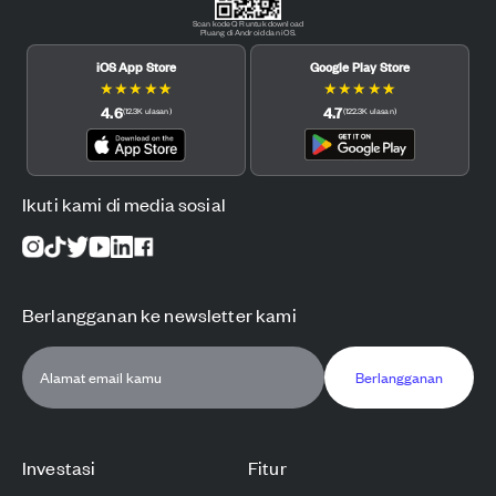
Scan kode QR untuk download
Pluang di Android dan iOS.
iOS App Store
Google Play Store
★
★
★
★
★
★
★
★
★
★
4.6
4.7
(
12.3K
ulasan
)
(
122.3K
ulasan
)
Ikuti kami di media sosial
Berlangganan ke newsletter kami
Berlangganan
Investasi
Fitur