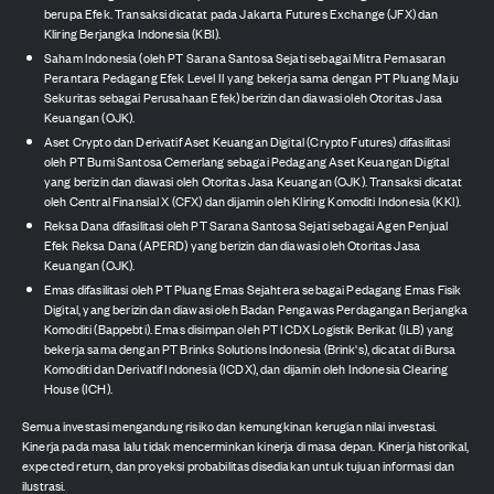
berupa Efek. Transaksi dicatat pada Jakarta Futures Exchange (JFX) dan
Kliring Berjangka Indonesia (KBI).
Saham Indonesia (oleh PT Sarana Santosa Sejati sebagai Mitra Pemasaran
Perantara Pedagang Efek Level II yang bekerja sama dengan PT Pluang Maju
Sekuritas sebagai Perusahaan Efek) berizin dan diawasi oleh Otoritas Jasa
Keuangan (OJK).
Aset Crypto dan Derivatif Aset Keuangan Digital (Crypto Futures) difasilitasi
oleh PT Bumi Santosa Cemerlang sebagai Pedagang Aset Keuangan Digital
yang berizin dan diawasi oleh Otoritas Jasa Keuangan (OJK). Transaksi dicatat
oleh Central Finansial X (CFX) dan dijamin oleh Kliring Komoditi Indonesia (KKI).
Reksa Dana difasilitasi oleh PT Sarana Santosa Sejati sebagai Agen Penjual
Efek Reksa Dana (APERD) yang berizin dan diawasi oleh Otoritas Jasa
Keuangan (OJK).
Emas difasilitasi oleh PT Pluang Emas Sejahtera sebagai Pedagang Emas Fisik
Digital, yang berizin dan diawasi oleh Badan Pengawas Perdagangan Berjangka
Komoditi (Bappebti). Emas disimpan oleh PT ICDX Logistik Berikat (ILB) yang
bekerja sama dengan PT Brinks Solutions Indonesia (Brink's), dicatat di Bursa
Komoditi dan Derivatif Indonesia (ICDX), dan dijamin oleh Indonesia Clearing
House (ICH).
Semua investasi mengandung risiko dan kemungkinan kerugian nilai investasi.
Kinerja pada masa lalu tidak mencerminkan kinerja di masa depan. Kinerja historikal,
expected return, dan proyeksi probabilitas disediakan untuk tujuan informasi dan
ilustrasi.