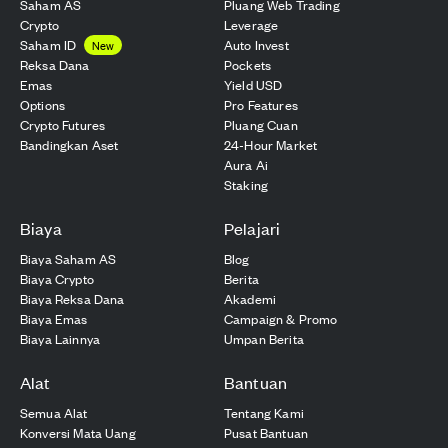
Saham AS
Pluang Web Trading
Crypto
Leverage
Saham ID
Auto Invest
New
Reksa Dana
Pockets
Emas
Yield USD
Options
Pro Features
Crypto Futures
Pluang Cuan
Bandingkan Aset
24-Hour Market
Aura Ai
Staking
Biaya
Pelajari
Biaya Saham AS
Blog
Biaya Crypto
Berita
Biaya Reksa Dana
Akademi
Biaya Emas
Campaign & Promo
Biaya Lainnya
Umpan Berita
Alat
Bantuan
Semua Alat
Tentang Kami
Konversi Mata Uang
Pusat Bantuan