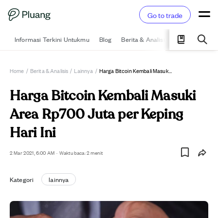
Go to trade
Informasi Terkini Untukmu
Blog
Berita & Analisis
Pelajari
Ka
Home
/
Berita & Analisis
/
Lainnya
/
Harga Bitcoin Kembali Masuki Area Rp700 Juta Per Keping Hari Ini
Harga Bitcoin Kembali Masuki
Area Rp700 Juta per Keping
Hari Ini
2 Mar 2021, 6:00 AM
·
Waktu baca: 2 menit
Kategori
lainnya