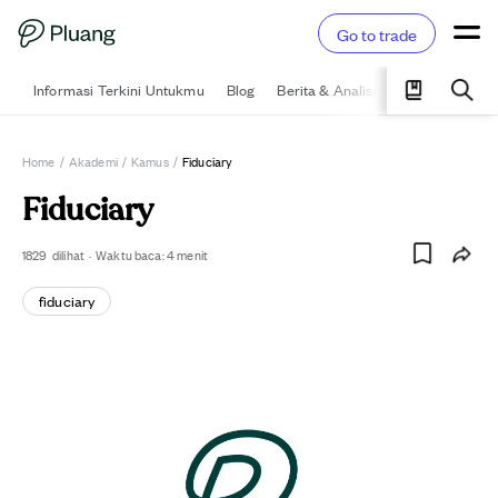
Go to trade
Informasi Terkini Untukmu
Blog
Berita & Analisis
Pelajari
Ka
Home
/
Akademi
/
Kamus
/
Fiduciary
Fiduciary
1829
dilihat
·
Waktu baca:
4
menit
fiduciary