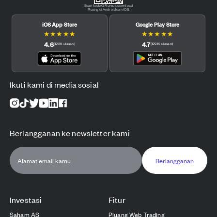
Scan kode QR untuk download
Pluang di Android dan iOS.
iOS App Store
Google Play Store
★
★
★
★
★
★
★
★
★
★
4.6
4.7
(
12.3K
ulasan
)
(
122.1K
ulasan
)
Ikuti kami di media sosial
Berlangganan ke newsletter kami
Berlangganan
Investasi
Fitur
Saham AS
Pluang Web Trading