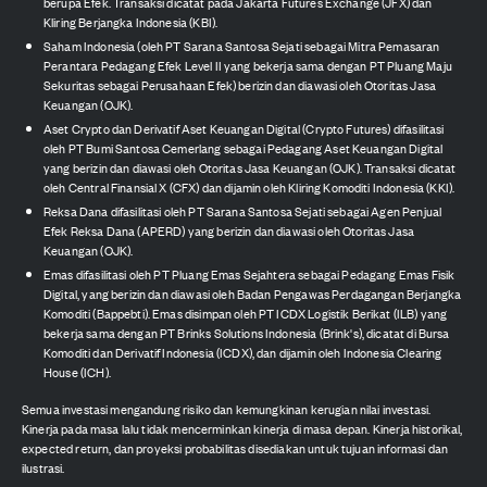
berupa Efek. Transaksi dicatat pada Jakarta Futures Exchange (JFX) dan
Kliring Berjangka Indonesia (KBI).
Saham Indonesia (oleh PT Sarana Santosa Sejati sebagai Mitra Pemasaran
Perantara Pedagang Efek Level II yang bekerja sama dengan PT Pluang Maju
Sekuritas sebagai Perusahaan Efek) berizin dan diawasi oleh Otoritas Jasa
Keuangan (OJK).
Aset Crypto dan Derivatif Aset Keuangan Digital (Crypto Futures) difasilitasi
oleh PT Bumi Santosa Cemerlang sebagai Pedagang Aset Keuangan Digital
yang berizin dan diawasi oleh Otoritas Jasa Keuangan (OJK). Transaksi dicatat
oleh Central Finansial X (CFX) dan dijamin oleh Kliring Komoditi Indonesia (KKI).
Reksa Dana difasilitasi oleh PT Sarana Santosa Sejati sebagai Agen Penjual
Efek Reksa Dana (APERD) yang berizin dan diawasi oleh Otoritas Jasa
Keuangan (OJK).
Emas difasilitasi oleh PT Pluang Emas Sejahtera sebagai Pedagang Emas Fisik
Digital, yang berizin dan diawasi oleh Badan Pengawas Perdagangan Berjangka
Komoditi (Bappebti). Emas disimpan oleh PT ICDX Logistik Berikat (ILB) yang
bekerja sama dengan PT Brinks Solutions Indonesia (Brink's), dicatat di Bursa
Komoditi dan Derivatif Indonesia (ICDX), dan dijamin oleh Indonesia Clearing
House (ICH).
Semua investasi mengandung risiko dan kemungkinan kerugian nilai investasi.
Kinerja pada masa lalu tidak mencerminkan kinerja di masa depan. Kinerja historikal,
expected return, dan proyeksi probabilitas disediakan untuk tujuan informasi dan
ilustrasi.