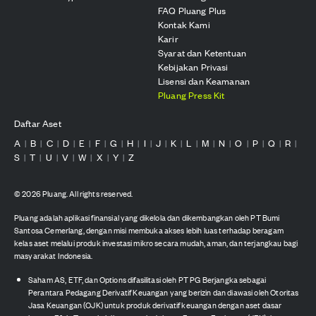
FAQ Pluang Plus
Kontak Kami
Karir
Syarat dan Ketentuan
Kebijakan Privasi
Lisensi dan Keamanan
Pluang Press Kit
Daftar Aset
A
B
C
D
E
F
G
H
I
J
K
L
M
N
O
P
Q
R
|
|
|
|
|
|
|
|
|
|
|
|
|
|
|
|
|
|
S
T
U
V
W
X
Y
Z
|
|
|
|
|
|
|
©
2026
Pluang. All rights reserved.
Pluang adalah aplikasi finansial yang dikelola dan dikembangkan oleh PT Bumi
Santosa Cemerlang, dengan misi membuka akses lebih luas terhadap beragam
kelas aset melalui produk investasi mikro secara mudah, aman, dan terjangkau bagi
masyarakat Indonesia.
Saham AS, ETF, dan Options difasilitasi oleh PT PG Berjangka sebagai
Perantara Pedagang Derivatif Keuangan yang berizin dan diawasi oleh Otoritas
Jasa Keuangan (OJK) untuk produk derivatif keuangan dengan aset dasar