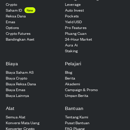
Crypto
Leverage
Saham ID
Auto Invest
New
Reksa Dana
Pockets
Emas
Yield USD
Options
Pro Features
Crypto Futures
Pluang Cuan
Bandingkan Aset
24-Hour Market
Aura Ai
Staking
Biaya
Pelajari
Biaya Saham AS
Blog
Biaya Crypto
Berita
Biaya Reksa Dana
Akademi
Biaya Emas
Campaign & Promo
Biaya Lainnya
Umpan Berita
Alat
Bantuan
Semua Alat
Tentang Kami
Konversi Mata Uang
Pusat Bantuan
Konverter Crypto
FAQ Pluang