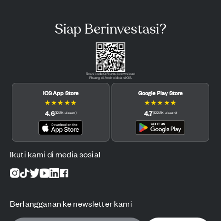
Siap Berinvestasi?
Scan kode QR untuk download
Pluang di Android dan iOS.
iOS App Store
Google Play Store
★
★
★
★
★
★
★
★
★
★
4.6
4.7
(
12.3K
ulasan
)
(
122.3K
ulasan
)
Ikuti kami di media sosial
Berlangganan ke newsletter kami