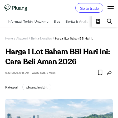
Go to trade
Informasi Terkini Untukmu
Blog
Berita & Analisis
Pelajari
Ka
Home
/
Akademi
/
Berita & Analisis
/
Harga 1 Lot Saham BSI Hari Ini: Cara Beli Aman 2026
Harga 1 Lot Saham BSI Hari Ini:
Cara Beli Aman 2026
6 Jul 2026, 6:45 AM
·
Waktu baca: 8 menit
Kategori
pluang insight