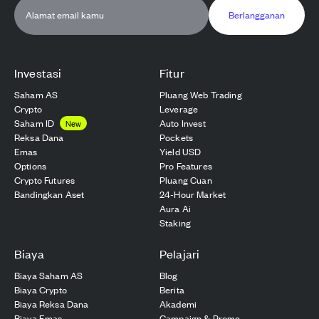
Berlangganan
Investasi
Fitur
Saham AS
Pluang Web Trading
Crypto
Leverage
Saham ID
Auto Invest
New
Reksa Dana
Pockets
Emas
Yield USD
Options
Pro Features
Crypto Futures
Pluang Cuan
Bandingkan Aset
24-Hour Market
Aura Ai
Staking
Biaya
Pelajari
Biaya Saham AS
Blog
Biaya Crypto
Berita
Biaya Reksa Dana
Akademi
Biaya Emas
Campaign & Promo