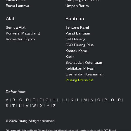
Biaya Lainnya
Umpan Berita
Alat
Bantuan
Semua Alat
Tentang Kami
Konversi Mata Uang
Pusat Bantuan
Konverter Crypto
FAQ Pluang
FAQ Pluang Plus
Kontak Kami
Karir
Syarat dan Ketentuan
Kebijakan Privasi
Lisensi dan Keamanan
Pluang Press Kit
Daftar Aset
A
B
C
D
E
F
G
H
I
J
K
L
M
N
O
P
Q
R
|
|
|
|
|
|
|
|
|
|
|
|
|
|
|
|
|
|
S
T
U
V
W
X
Y
Z
|
|
|
|
|
|
|
©
2026
Pluang. All rights reserved.
Pluang adalah aplikasi finansial yang dikelola dan dikembangkan oleh PT Bumi