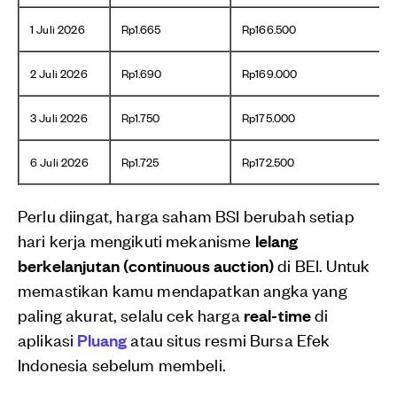
1 Juli 2026
Rp1.665
Rp166.500
2 Juli 2026
Rp1.690
Rp169.000
3 Juli 2026
Rp1.750
Rp175.000
6 Juli 2026
Rp1.725
Rp172.500
Perlu diingat, harga saham BSI berubah setiap
hari kerja mengikuti mekanisme
lelang
berkelanjutan (continuous auction)
di BEI. Untuk
memastikan kamu mendapatkan angka yang
paling akurat, selalu cek harga
real-time
di
aplikasi
Pluang
atau situs resmi Bursa Efek
Indonesia sebelum membeli.