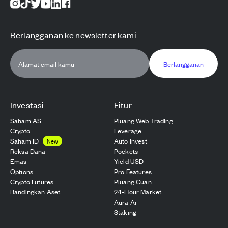
Berlangganan ke newsletter kami
Berlangganan
Investasi
Fitur
Saham AS
Pluang Web Trading
Crypto
Leverage
Saham ID
Auto Invest
New
Reksa Dana
Pockets
Emas
Yield USD
Options
Pro Features
Crypto Futures
Pluang Cuan
Bandingkan Aset
24-Hour Market
Aura Ai
Staking