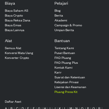
Biaya
Pelajari
Biaya Saham AS
Blog
Biaya Crypto
Berita
Biaya Reksa Dana
Akademi
Biaya Emas
Campaign & Promo
Biaya Lainnya
Umpan Berita
Alat
Bantuan
Semua Alat
Tentang Kami
Konversi Mata Uang
Pusat Bantuan
Konverter Crypto
FAQ Pluang
FAQ Pluang Plus
Kontak Kami
Karir
Syarat dan Ketentuan
Kebijakan Privasi
Lisensi dan Keamanan
Pluang Press Kit
Daftar Aset
A
B
C
D
E
F
G
H
I
J
K
L
M
N
O
P
Q
R
|
|
|
|
|
|
|
|
|
|
|
|
|
|
|
|
|
|