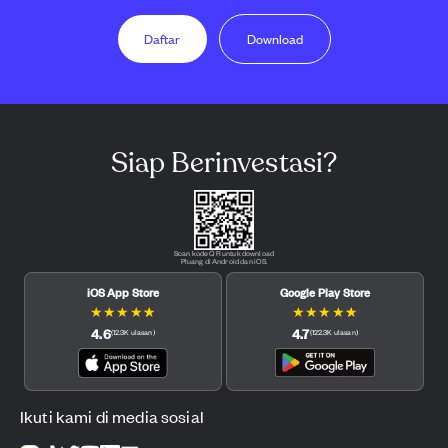
Daftar
Download
Siap Berinvestasi?
Scan kode QR untuk download
Pluang di Android dan iOS.
iOS App Store
Google Play Store
★
★
★
★
★
★
★
★
★
★
4.6
4.7
(
12.3K
ulasan
)
(
122.3K
ulasan
)
Ikuti kami di media sosial