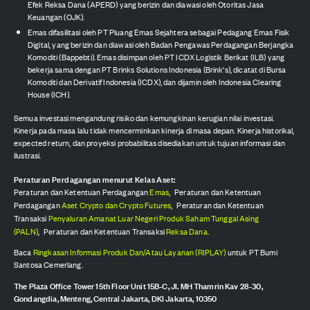
Efek Reksa Dana (APERD) yang berizin dan diawasi oleh Otoritas Jasa
Keuangan (OJK).
Emas difasilitasi oleh PT Pluang Emas Sejahtera sebagai Pedagang Emas Fisik
Digital, yang berizin dan diawasi oleh Badan Pengawas Perdagangan Berjangka
Komoditi (Bappebti). Emas disimpan oleh PT ICDX Logistik Berikat (ILB) yang
bekerja sama dengan PT Brinks Solutions Indonesia (Brink's), dicatat di Bursa
Komoditi dan Derivatif Indonesia (ICDX), dan dijamin oleh Indonesia Clearing
House (ICH).
Semua investasi mengandung risiko dan kemungkinan kerugian nilai investasi.
Kinerja pada masa lalu tidak mencerminkan kinerja di masa depan. Kinerja historikal,
expected return, dan proyeksi probabilitas disediakan untuk tujuan informasi dan
ilustrasi.
Peraturan Perdagangan menurut Kelas Aset:
Peraturan dan Ketentuan Perdagangan
Emas
,
Peraturan dan Ketentuan
Perdagangan
Aset Crypto dan Crypto Futures
,
Peraturan dan Ketentuan
Transaksi
Penyaluran Amanat Luar Negeri Produk Saham Tunggal Asing
(PALN)
,
Peraturan dan Ketentuan Transaksi
Reksa Dana
.
Baca
Ringkasan Informasi Produk Dan/Atau Layanan (RIPLAY)
untuk PT Bumi
Santosa Cemerlang.
The Plaza Office Tower 15th Floor Unit 15B-C, Jl. MH Thamrin Kav 28-30,
Gondangdia, Menteng, Central Jakarta, DKI Jakarta, 10350