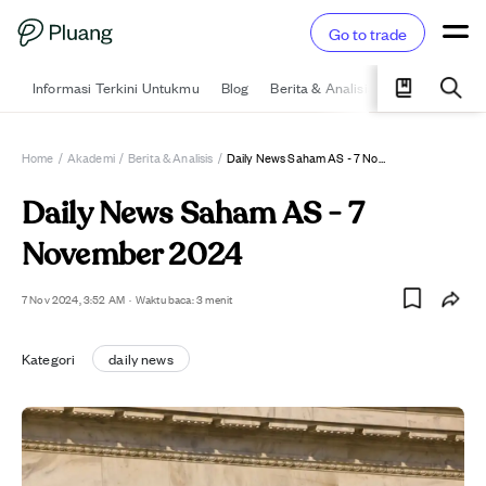
Go to trade
Informasi Terkini Untukmu
Blog
Berita & Analisis
Pelajari
Ka
Home
/
Akademi
/
Berita & Analisis
/
Daily News Saham AS - 7 November 2024
Daily News Saham AS - 7
November 2024
7 Nov 2024, 3:52 AM
·
Waktu baca: 3 menit
Kategori
daily news