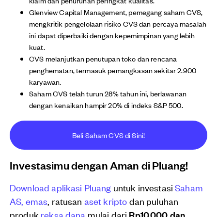
klaim dan penurunan peringkat kualitas.
Glenview Capital Management, pemegang saham CVS,
mengkritik pengelolaan risiko CVS dan percaya masalah
ini dapat diperbaiki dengan kepemimpinan yang lebih
kuat.
CVS melanjutkan penutupan toko dan rencana
penghematan, termasuk pemangkasan sekitar 2.900
karyawan.
Saham CVS telah turun 28% tahun ini, berlawanan
dengan kenaikan hampir 20% di indeks S&P 500.
Beli Saham CVS di Sini!
Investasimu dengan Aman di Pluang!
Download aplikasi Pluang
untuk investasi
Saham
AS,
emas
, ratusan
aset kripto
dan puluhan
produk
reksa dana
mulai dari
Rp10.000 dan