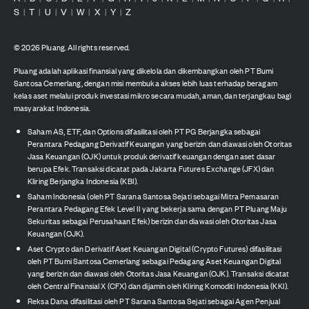
S
T
U
V
W
X
Y
Z
|
|
|
|
|
|
|
©
2026
Pluang. All rights reserved.
Pluang adalah aplikasi finansial yang dikelola dan dikembangkan oleh PT Bumi
Santosa Cemerlang, dengan misi membuka akses lebih luas terhadap beragam
kelas aset melalui produk investasi mikro secara mudah, aman, dan terjangkau bagi
masyarakat Indonesia.
Saham AS, ETF, dan Options difasilitasi oleh PT PG Berjangka sebagai
Perantara Pedagang Derivatif Keuangan yang berizin dan diawasi oleh Otoritas
Jasa Keuangan (OJK) untuk produk derivatif keuangan dengan aset dasar
berupa Efek. Transaksi dicatat pada Jakarta Futures Exchange (JFX) dan
Kliring Berjangka Indonesia (KBI).
Saham Indonesia (oleh PT Sarana Santosa Sejati sebagai Mitra Pemasaran
Perantara Pedagang Efek Level II yang bekerja sama dengan PT Pluang Maju
Sekuritas sebagai Perusahaan Efek) berizin dan diawasi oleh Otoritas Jasa
Keuangan (OJK).
Aset Crypto dan Derivatif Aset Keuangan Digital (Crypto Futures) difasilitasi
oleh PT Bumi Santosa Cemerlang sebagai Pedagang Aset Keuangan Digital
yang berizin dan diawasi oleh Otoritas Jasa Keuangan (OJK). Transaksi dicatat
oleh Central Finansial X (CFX) dan dijamin oleh Kliring Komoditi Indonesia (KKI).
Reksa Dana difasilitasi oleh PT Sarana Santosa Sejati sebagai Agen Penjual