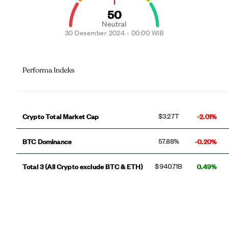
50
Neutral
30 Desember 2024 - 00:00 WIB
Performa Indeks
Crypto Total Market Cap
-2.01%
$3.27T
BTC Dominance
-0.20%
57.88%
Total 3 (All Crypto exclude BTC & ETH)
0.49%
$940.71B