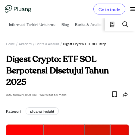
Go to trade
Informasi Terkini Untukmu
Blog
Berita & Analisis
Pelajari
Ka
Home
/
Akademi
/
Berita & Analisis
/
Digest Crypto: ETF SOL Berpotensi Disetujui Tahun 2025
Digest Crypto: ETF SOL
Berpotensi Disetujui Tahun
2025
30 Dec 2024, 8:06 AM
·
Waktu baca: 2 menit
Kategori
pluang insight