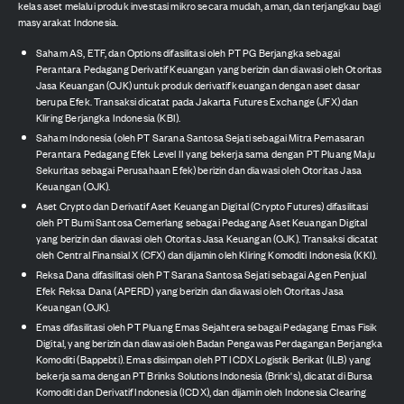
kelas aset melalui produk investasi mikro secara mudah, aman, dan terjangkau bagi
masyarakat Indonesia.
Saham AS, ETF, dan Options difasilitasi oleh PT PG Berjangka sebagai
Perantara Pedagang Derivatif Keuangan yang berizin dan diawasi oleh Otoritas
Jasa Keuangan (OJK) untuk produk derivatif keuangan dengan aset dasar
berupa Efek. Transaksi dicatat pada Jakarta Futures Exchange (JFX) dan
Kliring Berjangka Indonesia (KBI).
Saham Indonesia (oleh PT Sarana Santosa Sejati sebagai Mitra Pemasaran
Perantara Pedagang Efek Level II yang bekerja sama dengan PT Pluang Maju
Sekuritas sebagai Perusahaan Efek) berizin dan diawasi oleh Otoritas Jasa
Keuangan (OJK).
Aset Crypto dan Derivatif Aset Keuangan Digital (Crypto Futures) difasilitasi
oleh PT Bumi Santosa Cemerlang sebagai Pedagang Aset Keuangan Digital
yang berizin dan diawasi oleh Otoritas Jasa Keuangan (OJK). Transaksi dicatat
oleh Central Finansial X (CFX) dan dijamin oleh Kliring Komoditi Indonesia (KKI).
Reksa Dana difasilitasi oleh PT Sarana Santosa Sejati sebagai Agen Penjual
Efek Reksa Dana (APERD) yang berizin dan diawasi oleh Otoritas Jasa
Keuangan (OJK).
Emas difasilitasi oleh PT Pluang Emas Sejahtera sebagai Pedagang Emas Fisik
Digital, yang berizin dan diawasi oleh Badan Pengawas Perdagangan Berjangka
Komoditi (Bappebti). Emas disimpan oleh PT ICDX Logistik Berikat (ILB) yang
bekerja sama dengan PT Brinks Solutions Indonesia (Brink's), dicatat di Bursa
Komoditi dan Derivatif Indonesia (ICDX), dan dijamin oleh Indonesia Clearing