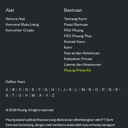
Alat
Bantuan
Semua Alat
Tentang Kami
Konversi Mata Uang
Pusat Bantuan
Konverter Crypto
FAQ Pluang
FAQ Pluang Plus
Kontak Kami
Karir
Syarat dan Ketentuan
Kebijakan Privasi
Lisensi dan Keamanan
Pluang Press Kit
Daftar Aset
A
B
C
D
E
F
G
H
I
J
K
L
M
N
O
P
Q
R
|
|
|
|
|
|
|
|
|
|
|
|
|
|
|
|
|
|
S
T
U
V
W
X
Y
Z
|
|
|
|
|
|
|
©
2026
Pluang. All rights reserved.
Pluang adalah aplikasi finansial yang dikelola dan dikembangkan oleh PT Bumi
Santosa Cemerlang, dengan misi membuka akses lebih luas terhadap beragam