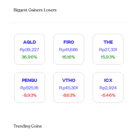
Biggest Gainers Losers
AGLD
FIRO
THE
Rp39,227
Rp41,686
Rp27,331
36.96%
16.16%
15.93%
PENGU
VTHO
ICX
Rp525.16
Rp45.301
Rp2,924
-8.93%
-8.63%
-6.46%
Trending Coins