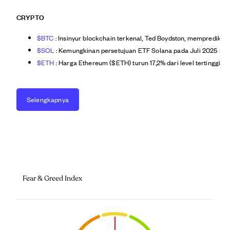
CRYPTO
$BTC
: Insinyur blockchain terkenal, Ted Boydston, memprediksi
$SOL
: Kemungkinan persetujuan ETF Solana pada Juli 2025 men
$ETH
: Harga Ethereum ($ETH) turun 17,2% dari level tertinggi
Selengkapnya
Fear & Greed Index