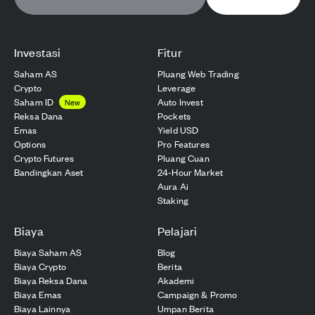
Investasi
Fitur
Saham AS
Pluang Web Trading
Crypto
Leverage
Saham ID
Auto Invest
New
Reksa Dana
Pockets
Emas
Yield USD
Options
Pro Features
Crypto Futures
Pluang Cuan
Bandingkan Aset
24-Hour Market
Aura Ai
Staking
Biaya
Pelajari
Biaya Saham AS
Blog
Biaya Crypto
Berita
Biaya Reksa Dana
Akademi
Biaya Emas
Campaign & Promo
Biaya Lainnya
Umpan Berita