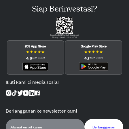
Siap Berinvestasi?
Scan kode QR untuk download
Pluang di Android dan iOS.
iOS App Store
Google Play Store
★
★
★
★
★
★
★
★
★
★
4.6
4.7
(
12.3K
ulasan
)
(
122.1K
ulasan
)
Ikuti kami di media sosial
Berlangganan ke newsletter kami
Berlangganan