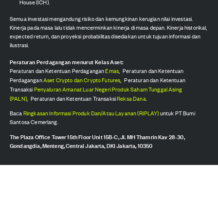
House (ICH).
Semua investasi mengandung risiko dan kemungkinan kerugian nilai investasi.
Kinerja pada masa lalu tidak mencerminkan kinerja di masa depan. Kinerja historikal,
expected return, dan proyeksi probabilitas disediakan untuk tujuan informasi dan
ilustrasi.
Peraturan Perdagangan menurut Kelas Aset:
Peraturan dan Ketentuan Perdagangan
Emas
,
Peraturan dan Ketentuan
Perdagangan
Aset Crypto dan Crypto Futures
,
Peraturan dan Ketentuan
Transaksi
Penyaluran Amanat Luar Negeri Produk Saham Tunggal Asing
(PALN)
,
Peraturan dan Ketentuan Transaksi
Reksa Dana
.
Baca
Ringkasan Informasi Produk Dan/Atau Layanan (RIPLAY)
untuk PT Bumi
Santosa Cemerlang.
The Plaza Office Tower 15th Floor Unit 15B-C, Jl. MH Thamrin Kav 28-30,
Gondangdia, Menteng, Central Jakarta, DKI Jakarta, 10350