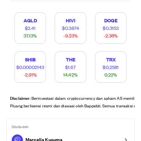
AGLD
HIVI
DOGE
$2.41
$0.3874
$0.3153
37.13%
-9.23%
-2.38%
SHIB
THE
TRX
$0.00002143
$1.67
$0.2581
-2.91%
14.42%
0.22%
Disclaimer
: Berinvestasi dalam cryptocurrency dan saham AS memiliki r
Pluang berlisensi resmi dan diawasi oleh Bappebti. Semua transaksi saha
Ditulis oleh
Marcella Kusuma