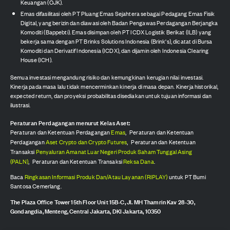
Keuangan (OJK).
Emas difasilitasi oleh PT Pluang Emas Sejahtera sebagai Pedagang Emas Fisik
Digital, yang berizin dan diawasi oleh Badan Pengawas Perdagangan Berjangka
Komoditi (Bappebti). Emas disimpan oleh PT ICDX Logistik Berikat (ILB) yang
bekerja sama dengan PT Brinks Solutions Indonesia (Brink's), dicatat di Bursa
Komoditi dan Derivatif Indonesia (ICDX), dan dijamin oleh Indonesia Clearing
House (ICH).
Semua investasi mengandung risiko dan kemungkinan kerugian nilai investasi.
Kinerja pada masa lalu tidak mencerminkan kinerja di masa depan. Kinerja historikal,
expected return, dan proyeksi probabilitas disediakan untuk tujuan informasi dan
ilustrasi.
Peraturan Perdagangan menurut Kelas Aset:
Peraturan dan Ketentuan Perdagangan
Emas
,
Peraturan dan Ketentuan
Perdagangan
Aset Crypto dan Crypto Futures
,
Peraturan dan Ketentuan
Transaksi
Penyaluran Amanat Luar Negeri Produk Saham Tunggal Asing
(PALN)
,
Peraturan dan Ketentuan Transaksi
Reksa Dana
.
Baca
Ringkasan Informasi Produk Dan/Atau Layanan (RIPLAY)
untuk PT Bumi
Santosa Cemerlang.
The Plaza Office Tower 15th Floor Unit 15B-C, Jl. MH Thamrin Kav 28-30,
Gondangdia, Menteng, Central Jakarta, DKI Jakarta, 10350