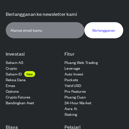
Berlangganan ke newsletter kami
Berlangganan
Investasi
Fitur
Saham AS
Pluang Web Trading
Crypto
Leverage
Saham ID
Auto Invest
New
Reksa Dana
Pockets
Emas
Yield USD
Options
Pro Features
Crypto Futures
Pluang Cuan
Bandingkan Aset
24-Hour Market
Aura Ai
Staking
Biaya
Pelajari