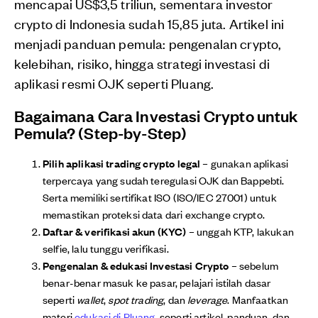
mencapai US$3,5 triliun, sementara investor
crypto di Indonesia sudah 15,85 juta. Artikel ini
menjadi panduan pemula: pengenalan crypto,
kelebihan, risiko, hingga strategi investasi di
aplikasi resmi OJK seperti Pluang.
Bagaimana Cara Investasi Crypto untuk
Pemula? (Step-by-Step)
Pilih aplikasi trading crypto legal
– gunakan aplikasi
terpercaya yang sudah teregulasi OJK dan Bappebti
.
Serta memiliki sertifikat ISO (ISO/IEC 27001) untuk
memastikan proteksi data dari exchange crypto.
Daftar & verifikasi akun (KYC)
– unggah KTP, lakukan
selfie, lalu tunggu verifikasi.
Pengenalan & edukasi Investasi Crypto
– sebelum
benar-benar masuk ke pasar, pelajari istilah dasar
seperti
wallet
,
spot trading
, dan
leverage
. Manfaatkan
materi
edukasi di Pluang
seperti artikel, panduan, dan