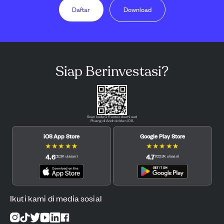
Daftar
Download
Siap Berinvestasi?
Scan kode QR untuk download
Pluang di Android dan iOS.
iOS App Store
Google Play Store
★
★
★
★
★
★
★
★
★
★
4.6
4.7
(
12.3K
ulasan
)
(
122.3K
ulasan
)
Ikuti kami di media sosial