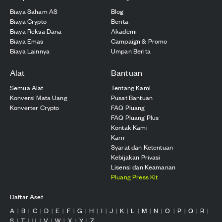
Biaya Saham AS
Blog
Biaya Crypto
Berita
Biaya Reksa Dana
Akademi
Biaya Emas
Campaign & Promo
Biaya Lainnya
Umpan Berita
Alat
Bantuan
Semua Alat
Tentang Kami
Konversi Mata Uang
Pusat Bantuan
Konverter Crypto
FAQ Pluang
FAQ Pluang Plus
Kontak Kami
Karir
Syarat dan Ketentuan
Kebijakan Privasi
Lisensi dan Keamanan
Pluang Press Kit
Daftar Aset
A
B
C
D
E
F
G
H
I
J
K
L
M
N
O
P
Q
R
|
|
|
|
|
|
|
|
|
|
|
|
|
|
|
|
|
|
S
T
U
V
W
X
Y
Z
|
|
|
|
|
|
|