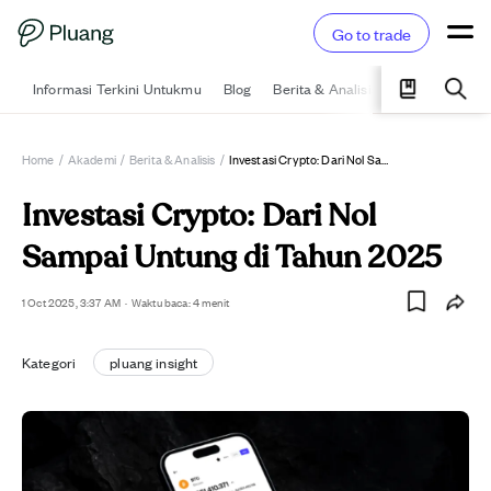
Go to trade
Informasi Terkini Untukmu
Blog
Berita & Analisis
Pelajari
Ka
Home
/
Akademi
/
Berita & Analisis
/
Investasi Crypto: Dari Nol Sampai Untung Di Tahun 2025
Investasi Crypto: Dari Nol
Sampai Untung di Tahun 2025
1 Oct 2025, 3:37 AM
·
Waktu baca: 4 menit
Kategori
pluang insight