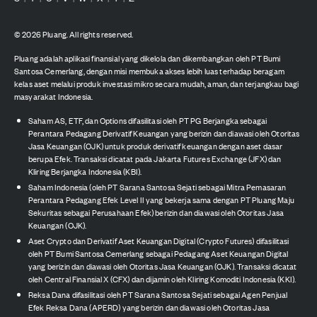
©
2026
Pluang. All rights reserved.
Pluang adalah aplikasi finansial yang dikelola dan dikembangkan oleh PT Bumi
Santosa Cemerlang, dengan misi membuka akses lebih luas terhadap beragam
kelas aset melalui produk investasi mikro secara mudah, aman, dan terjangkau bagi
masyarakat Indonesia.
Saham AS, ETF, dan Options difasilitasi oleh PT PG Berjangka sebagai
Perantara Pedagang Derivatif Keuangan yang berizin dan diawasi oleh Otoritas
Jasa Keuangan (OJK) untuk produk derivatif keuangan dengan aset dasar
berupa Efek. Transaksi dicatat pada Jakarta Futures Exchange (JFX) dan
Kliring Berjangka Indonesia (KBI).
Saham Indonesia (oleh PT Sarana Santosa Sejati sebagai Mitra Pemasaran
Perantara Pedagang Efek Level II yang bekerja sama dengan PT Pluang Maju
Sekuritas sebagai Perusahaan Efek) berizin dan diawasi oleh Otoritas Jasa
Keuangan (OJK).
Aset Crypto dan Derivatif Aset Keuangan Digital (Crypto Futures) difasilitasi
oleh PT Bumi Santosa Cemerlang sebagai Pedagang Aset Keuangan Digital
yang berizin dan diawasi oleh Otoritas Jasa Keuangan (OJK). Transaksi dicatat
oleh Central Finansial X (CFX) dan dijamin oleh Kliring Komoditi Indonesia (KKI).
Reksa Dana difasilitasi oleh PT Sarana Santosa Sejati sebagai Agen Penjual
Efek Reksa Dana (APERD) yang berizin dan diawasi oleh Otoritas Jasa