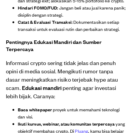
dan strategi exit; alokasikan 5–15% portofolio ke crypto.
Hindari FOMO/FUD:
Jangan beli atau jual karena panik;
disiplin dengan strategi.
Catat & Evaluasi Transaksi:
Dokumentasikan setiap
transaksi untuk evaluasi rutin dan perbaikan strategi.
Pentingnya Edukasi Mandiri dan Sumber
Terpercaya
Informasi crypto sering tidak jelas dan penuh
opini di media sosial. Mengikuti rumor tanpa
dasar meningkatkan risiko terjebak hype atau
scam.
Edukasi mandiri
penting agar investasi
lebih bijak. Caranya:
Baca whitepaper
proyek untuk memahami teknologi
dan visi.
Ikuti kursus, webinar, atau komunitas terpercaya
yang
objektif membahas crypto. Di
Pluang
, kamu bisa belajar