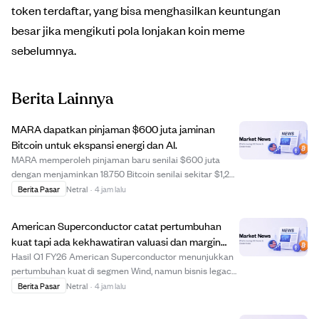
token terdaftar, yang bisa menghasilkan keuntungan
besar jika mengikuti pola lonjakan koin meme
sebelumnya.
Berita Lainnya
MARA dapatkan pinjaman $600 juta jaminan
Bitcoin untuk ekspansi energi dan AI.
MARA memperoleh pinjaman baru senilai $600 juta
dengan menjaminkan 18.750 Bitcoin senilai sekitar $1,2
miliar untuk mendanai ekspansi ke pembangkit listrik
Berita Pasar
Netral
·
4 jam lalu
dan infrastruktur AI. Pinjaman berasal dari Coinbase
Credit dan Two Prime Lending dengan total...
American Superconductor catat pertumbuhan
kuat tapi ada kekhawatiran valuasi dan margin
setelah hasil Q1 FY26.
Hasil Q1 FY26 American Superconductor menunjukkan
pertumbuhan kuat di segmen Wind, namun bisnis legacy
Grid dan NWL melemah, menyebabkan pergeseran
Berita Pasar
Netral
·
4 jam lalu
pendapatan dan penurunan margin. Meski pertumbuhan
dan margin laba terlihat menjanjikan, valuasi perus...