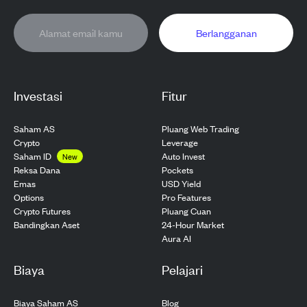
Berlangganan
Investasi
Fitur
Saham AS
Pluang Web Trading
Crypto
Leverage
Saham ID
Auto Invest
New
Pockets
Reksa Dana
USD Yield
Emas
Pro Features
Options
Pluang Cuan
Crypto Futures
24-Hour Market
Bandingkan Aset
Aura AI
Biaya
Pelajari
Biaya Saham AS
Blog