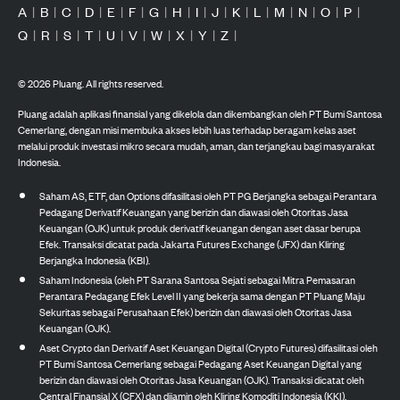
A
|
B
|
C
|
D
|
E
|
F
|
G
|
H
|
I
|
J
|
K
|
L
|
M
|
N
|
O
|
P
|
Q
|
R
|
S
|
T
|
U
|
V
|
W
|
X
|
Y
|
Z
|
©
2026
Pluang. All rights reserved.
Pluang adalah aplikasi finansial yang dikelola dan dikembangkan oleh PT Bumi Santosa
Cemerlang, dengan misi membuka akses lebih luas terhadap beragam kelas aset
melalui produk investasi mikro secara mudah, aman, dan terjangkau bagi masyarakat
Indonesia.
Saham AS, ETF, dan Options difasilitasi oleh PT PG Berjangka sebagai Perantara
Pedagang Derivatif Keuangan yang berizin dan diawasi oleh Otoritas Jasa
Keuangan (OJK) untuk produk derivatif keuangan dengan aset dasar berupa
Efek. Transaksi dicatat pada Jakarta Futures Exchange (JFX) dan Kliring
Berjangka Indonesia (KBI).
Saham Indonesia (oleh PT Sarana Santosa Sejati sebagai Mitra Pemasaran
Perantara Pedagang Efek Level II yang bekerja sama dengan PT Pluang Maju
Sekuritas sebagai Perusahaan Efek) berizin dan diawasi oleh Otoritas Jasa
Keuangan (OJK).
Aset Crypto dan Derivatif Aset Keuangan Digital (Crypto Futures) difasilitasi oleh
PT Bumi Santosa Cemerlang sebagai Pedagang Aset Keuangan Digital yang
berizin dan diawasi oleh Otoritas Jasa Keuangan (OJK). Transaksi dicatat oleh
Central Finansial X (CFX) dan dijamin oleh Kliring Komoditi Indonesia (KKI).