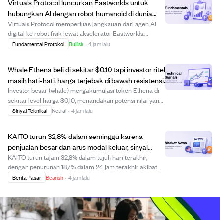
Virtuals Protocol luncurkan Eastworlds untuk
hubungkan AI dengan robot humanoid di dunia
nyata
Virtuals Protocol memperluas jangkauan dari agen AI
digital ke robot fisik lewat akselerator Eastworlds.
Program ini memberikan tim terpilih akses ke robot
Fundamental Protokol
Bullish
·
4 jam lalu
humanoid seperti Unitree G1 dan dukungan operasional
hingga sebulan untuk mengembangkan tugas ...
Whale Ethena beli di sekitar $0,10 tapi investor ritel
masih hati-hati, harga terjebak di bawah resistensi.
Investor besar (whale) mengakumulasi token Ethena di
sekitar level harga $0,10, menandakan potensi nilai yang
dilihat oleh pemegang modal besar. Namun, harga tetap
Sinyal Teknikal
Netral
·
4 jam lalu
terjebak di bawah level resistensi penting ini karena
volume perdagangan datar dan aru...
KAITO turun 32,8% dalam seminggu karena
penjualan besar dan arus modal keluar, sinyal
penurunan lebih lanjut.
KAITO turun tajam 32,8% dalam tujuh hari terakhir,
dengan penurunan 18,7% dalam 24 jam terakhir akibat
tekanan jual yang kuat. Trader long mengalami kerugian
Berita Pasar
Bearish
·
4 jam lalu
sekitar sembilan kali lebih besar dari trader short,
menunjukkan dominasi bearish. Modal kel...