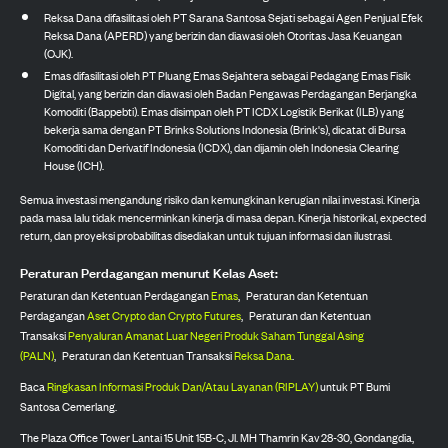
Reksa Dana difasilitasi oleh PT Sarana Santosa Sejati sebagai Agen Penjual Efek
Reksa Dana (APERD) yang berizin dan diawasi oleh Otoritas Jasa Keuangan
(OJK).
Emas difasilitasi oleh PT Pluang Emas Sejahtera sebagai Pedagang Emas Fisik
Digital, yang berizin dan diawasi oleh Badan Pengawas Perdagangan Berjangka
Komoditi (Bappebti). Emas disimpan oleh PT ICDX Logistik Berikat (ILB) yang
bekerja sama dengan PT Brinks Solutions Indonesia (Brink's), dicatat di Bursa
Komoditi dan Derivatif Indonesia (ICDX), dan dijamin oleh Indonesia Clearing
House (ICH).
Semua investasi mengandung risiko dan kemungkinan kerugian nilai investasi. Kinerja
pada masa lalu tidak mencerminkan kinerja di masa depan. Kinerja historikal, expected
return, dan proyeksi probabilitas disediakan untuk tujuan informasi dan ilustrasi.
Peraturan Perdagangan menurut Kelas Aset:
Peraturan dan Ketentuan Perdagangan
Emas
,
Peraturan dan Ketentuan
Perdagangan
Aset Crypto dan Crypto Futures
,
Peraturan dan Ketentuan
Transaksi
Penyaluran Amanat Luar Negeri Produk Saham Tunggal Asing
(PALN)
,
Peraturan dan Ketentuan Transaksi
Reksa Dana
.
Baca
Ringkasan Informasi Produk Dan/Atau Layanan (RIPLAY)
untuk PT Bumi
Santosa Cemerlang.
The Plaza Office Tower Lantai 15 Unit 15B-C, Jl. MH Thamrin Kav 28-30, Gondangdia,