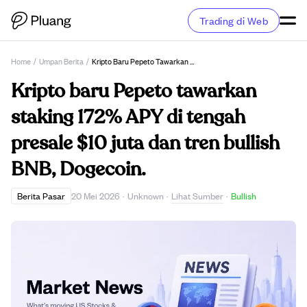
Trading di Web
Home
/
Umpan Berita
/
Kripto Baru Pepeto Tawarkan Staking 172% APY Di Tengah Presale $10 Juta Dan Tren Bullish BNB, Dogecoin.
Kripto baru Pepeto tawarkan
staking 172% APY di tengah
presale $10 juta dan tren bullish
BNB, Dogecoin.
Lihat Sumber
Berita Pasar
20 Mei 2026
·
Unknown
·
·
Bullish