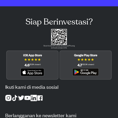
Siap Berinvestasi?
Scan kode QR untuk download Pluang
di Android dan iOS.
iOS App Store
Google Play Store
★
★
★
★
★
★
★
★
★
★
4.6
4.7
(
12.3K
ulasan
)
(
122.3K
ulasan
)
Ikuti kami di media sosial
Berlangganan ke newsletter kami