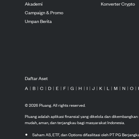
Akademi
Konverter Crypto
Campaign & Promo
Umpan Berita
Daftar Aset
A
|
B
|
C
|
D
|
E
|
F
|
G
|
H
|
I
|
J
|
K
|
L
|
M
|
N
|
O
|
©
2026
Pluang. All rights reserved.
Pluang adalah aplikasi finansial yang dikelola dan dikembangka
mudah, aman, dan terjangkau bagi masyarakat Indonesia.
Saham AS, ETF, dan Options difasilitasi oleh PT PG Berjang