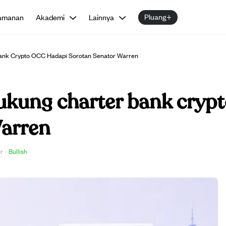
Pluang+
amanan
Akademi
Lainnya
ank Crypto OCC Hadapi Sorotan Senator Warren
ukung charter bank cryp
Warren
r
·
Bullish