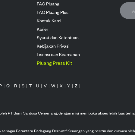
FAQ Pluang
FAQ Pluang Plus
Kontak Kami
Karier
Syarat dan Ketentuan
Kebijakan Privasi
Lisensi dan Keamanan
Pluang Press Kit
P
|
Q
|
R
|
S
|
T
|
U
|
V
|
W
|
X
|
Y
|
Z
|
n oleh PT Bumi Santosa Cemerlang, dengan misi membuka akses lebih luas terha
ka sebagai Perantara Pedagang Derivatif Keuangan yang berizin dan diawasi ole