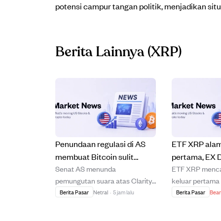
potensi campur tangan politik, menjadikan situ
Berita Lainnya
(XRP)
Penundaan regulasi di AS
ETF XRP alam
membuat Bitcoin sulit
pertama, EX D
Senat AS menunda
ETF XRP menca
tembus $66.000 di tengah
untuk hasil sta
pemungutan suara atas Clarity
keluar pertama 
ketidakpastian
Act hingga 14 September
juta, mencermi
Berita Pasar
Netral
·
5 jam lalu
Berita Pasar
Bear
makroekonomi.
karena kurangnya konsensus,
hatian pasar ja
menunda harapan regulasi
tengah pelema