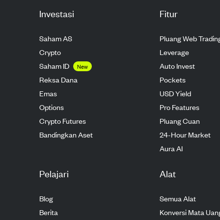
Investasi
Fitur
Saham AS
Pluang Web Tradin
Crypto
Leverage
Saham ID
Auto Invest
New
Reksa Dana
Pockets
Emas
USD Yield
Options
Pro Features
Crypto Futures
Pluang Cuan
Bandingkan Aset
24-Hour Market
Aura AI
Pelajari
Alat
Blog
Semua Alat
Berita
Konversi Mata Uan