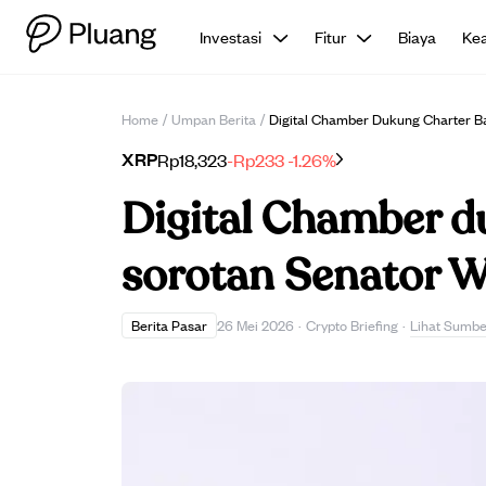
Investasi
Fitur
Biaya
Ke
Home
/
Umpan Berita
/
Digital Chamber Dukung Charter B
XRP
Rp18,323
-Rp233
-1.26%
Digital Chamber d
sorotan Senator 
Lihat Sumbe
Berita Pasar
26 Mei 2026
·
Crypto Briefing
·