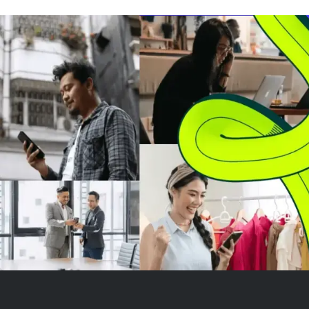
kripto yang jelas. Penundaan ini
volatilitas. Mesk
membuat Bitcoin
optimisme jang
diperdagangkan sekitar
terhadap XRP t
$64.000, gagal menembus
berkat adopsi i
resistance di sekitar $66.000 ...
kemajuan...