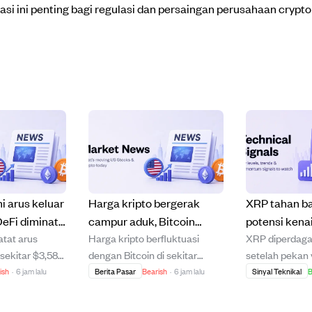
asi ini penting bagi regulasi dan persaingan perusahaan crypto
i arus keluar
Harga kripto bergerak
XRP tahan b
eFi diminati
campur aduk, Bitcoin
potensi kena
tat arus
Harga kripto berfluktuasi
XRP diperdaga
bil.
sekitar $64.600, token
setelah temb
sekitar $3,58
dengan Bitcoin di sekitar
setelah pekan
OKB dan KAU catat
kunci dan pa
nkan kehati-
$64.622 dan Ethereum stabil
bergejolak, na
ish
·
6 jam lalu
Berita Pasar
Bearish
·
6 jam lalu
Sinyal Teknikal
B
kenaikan signifikan.
bursa menipi
ngka pendek di
di dekat $1.909. Beberapa
tujuh hari mesk
han harga dan
token seperti OKB dan KAU
luas tertekan.