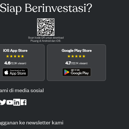
Siap Berinvestasi?
Scan kode QR untuk download
Pluang di Android dan iOS.
iOS App Store
Google Play Store
★
★
★
★
★
★
★
★
★
★
4.6
4.7
(
12.3K
ulasan
)
(
122.1K
ulasan
)
kami di media sosial
ngganan ke newsletter kami