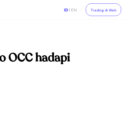
|
ID
EN
Trading di Web
to OCC hadapi