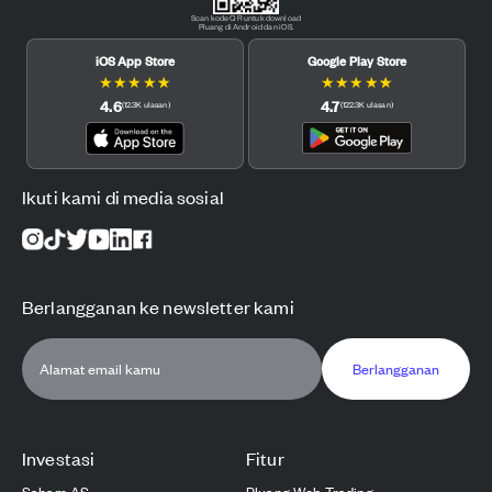
Scan kode QR untuk download
Pluang di Android dan iOS.
iOS App Store
Google Play Store
★
★
★
★
★
★
★
★
★
★
4.6
4.7
(
12.3K
ulasan
)
(
122.3K
ulasan
)
Ikuti kami di media sosial
Berlangganan ke newsletter kami
Berlangganan
Investasi
Fitur
Saham AS
Pluang Web Trading