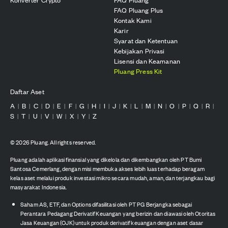
FAQ Pluang Plus
Kontak Kami
Karir
Syarat dan Ketentuan
Kebijakan Privasi
Lisensi dan Keamanan
Pluang Press Kit
Daftar Aset
A
B
C
D
E
F
G
H
I
J
K
L
M
N
O
P
Q
R
|
|
|
|
|
|
|
|
|
|
|
|
|
|
|
|
|
|
S
T
U
V
W
X
Y
Z
|
|
|
|
|
|
|
©
2026
Pluang. All rights reserved.
Pluang adalah aplikasi finansial yang dikelola dan dikembangkan oleh PT Bumi
Santosa Cemerlang, dengan misi membuka akses lebih luas terhadap beragam
kelas aset melalui produk investasi mikro secara mudah, aman, dan terjangkau bagi
masyarakat Indonesia.
Saham AS, ETF, dan Options difasilitasi oleh PT PG Berjangka sebagai
Perantara Pedagang Derivatif Keuangan yang berizin dan diawasi oleh Otoritas
Jasa Keuangan (OJK) untuk produk derivatif keuangan dengan aset dasar