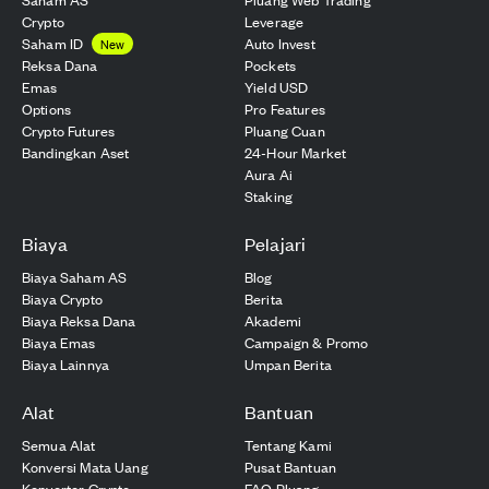
Crypto
Leverage
Saham ID
Auto Invest
New
Reksa Dana
Pockets
Emas
Yield USD
Options
Pro Features
Crypto Futures
Pluang Cuan
Bandingkan Aset
24-Hour Market
Aura Ai
Staking
Biaya
Pelajari
Biaya Saham AS
Blog
Biaya Crypto
Berita
Biaya Reksa Dana
Akademi
Biaya Emas
Campaign & Promo
Biaya Lainnya
Umpan Berita
Alat
Bantuan
Semua Alat
Tentang Kami
Konversi Mata Uang
Pusat Bantuan
Konverter Crypto
FAQ Pluang