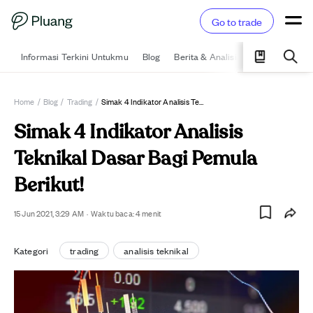
Go to trade
Informasi Terkini Untukmu
Blog
Berita & Analisis
Pelajari
Ka
Home
/
Blog
/
Trading
/
Simak 4 Indikator Analisis Teknikal Dasar Bagi Pemula Berikut!
Simak 4 Indikator Analisis
Teknikal Dasar Bagi Pemula
Berikut!
15 Jun 2021, 3:29 AM
·
Waktu baca:
4
menit
Kategori
trading
analisis teknikal