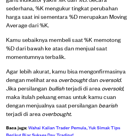
sederhana, %K mengukur tingkat perubahan
harga saat ini sementara %D merupakan Moving
Average dari %K.
Kamu sebaiknya membeli saat %K memotong
%D dari bawah ke atas dan menjual saat
momentumnya terbalik.
Agar lebih akurat, kamu bisa mengonfirmasinya
dengan melihat area
overbought
dan
oversold
.
Jika persilangan
bullish
terjadi di area
oversold
,
maka itulah peluang emas untuk kamu cuan
dengan menjualnya saat persilangan
bearish
terjadi di area
overbought
.
Baca juga:
Wahai Kalian Trader Pemula, Yuk Simak Tips
Berikut Biar Sukses Day Trading!