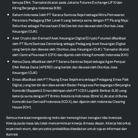
berupa Efek. Transaksi dicatat pada Jakarta Futures Exchange (JFX) dan
Kliring Berjangka Indonesia (KBI).
Saham Indonesia (oleh PT Sarana Santosa Sejati sebagai Mitra Pemasaran
Perantara Pedagang Efek Level II yang bekerja sama dengan PT Pluang Maju
Sekuritas sebagai Perusahaan Efek) berizin dan diawasi oleh Otoritas Jasa
Keuangan (OJK).
Aset Crypto dan Derivatif Aset Keuangan Digital (Crypto Futures) difasilitasi
oleh PT Bumi Santosa Cemerlang sebagai Pedagang Aset Keuangan Digital
yang berizin dan diawasi oleh Otoritas Jasa Keuangan (OJK). Transaksi dicatat
oleh Central Finansial X (CFX) dan dijamin oleh Kliring Komoditi Indonesia (KKI).
Reksa Dana difasilitasi oleh PT Sarana Santosa Sejati sebagai Agen Penjual
Efek Reksa Dana (APERD) yang berizin dan diawasi oleh Otoritas Jasa
Keuangan (OJK).
Emas difasilitasi oleh PT Pluang Emas Sejahtera sebagai Pedagang Emas Fisik
Digital, yang berizin dan diawasi oleh Badan Pengawas Perdagangan Berjangka
Komoditi (Bappebti). Emas disimpan oleh PT ICDX Logistik Berikat (ILB) yang
bekerja sama dengan PT Brinks Solutions Indonesia (Brink's), dicatat di Bursa
Komoditi dan Derivatif Indonesia (ICDX), dan dijamin oleh Indonesia Clearing
House (ICH).
Semua investasi mengandung risiko dan kemungkinan kerugian nilai investasi.
Kinerja pada masa lalu tidak mencerminkan kinerja di masa depan. Kinerja historikal,
expected return, dan proyeksi probabilitas disediakan untuk tujuan informasi dan
ilustrasi.