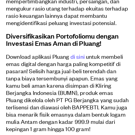
mempertimbangkan industri, persaingan, dan
mengukur rasio utang terhadap ekuitas terhadap
rasio keuangan lainnya dapat membantu
mengidentifikasi peluang investasi potensial.
Diversifikasikan Portofoliomu dengan
Investasi Emas Aman di Pluang!
Download aplikasi Pluang
di sini
untuk membeli
emas digital dengan harga paling kompetitif di
pasaran! Selisih harga jual-beli terendah dan
tanpa biaya tersembunyi apapun. Emas yang
kamu beli aman karena disimpan di Kliring
Berjangka Indonesia (BUMN), produk emas
Pluang dikelola oleh PT PG Berjangka yang sudah
terlisensi dan diawasi oleh BAPPEBTI. Kamu juga
bisa menarik fisik emasnya dalam bentuk logam
mulia Antam dengan kadar 999.9 mulai dari
kepingan 1 gram hingga 100 gram!