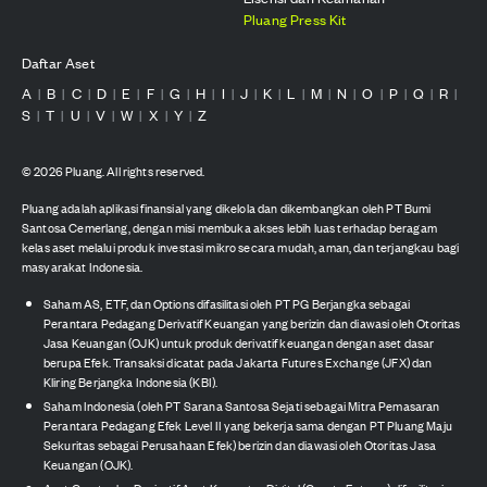
Pluang Press Kit
Daftar Aset
A
B
C
D
E
F
G
H
I
J
K
L
M
N
O
P
Q
R
|
|
|
|
|
|
|
|
|
|
|
|
|
|
|
|
|
|
S
T
U
V
W
X
Y
Z
|
|
|
|
|
|
|
©
2026
Pluang. All rights reserved.
Pluang adalah aplikasi finansial yang dikelola dan dikembangkan oleh PT Bumi
Santosa Cemerlang, dengan misi membuka akses lebih luas terhadap beragam
kelas aset melalui produk investasi mikro secara mudah, aman, dan terjangkau bagi
masyarakat Indonesia.
Saham AS, ETF, dan Options difasilitasi oleh PT PG Berjangka sebagai
Perantara Pedagang Derivatif Keuangan yang berizin dan diawasi oleh Otoritas
Jasa Keuangan (OJK) untuk produk derivatif keuangan dengan aset dasar
berupa Efek. Transaksi dicatat pada Jakarta Futures Exchange (JFX) dan
Kliring Berjangka Indonesia (KBI).
Saham Indonesia (oleh PT Sarana Santosa Sejati sebagai Mitra Pemasaran
Perantara Pedagang Efek Level II yang bekerja sama dengan PT Pluang Maju
Sekuritas sebagai Perusahaan Efek) berizin dan diawasi oleh Otoritas Jasa
Keuangan (OJK).