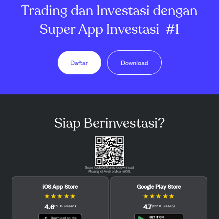
Trading dan Investasi dengan
Super App Investasi
#1
Daftar
Download
Siap Berinvestasi?
Scan kode QR untuk download
Pluang di Android dan iOS.
iOS App Store
Google Play Store
★
★
★
★
★
★
★
★
★
★
4.6
4.7
(
12.3K
ulasan
)
(
122.1K
ulasan
)