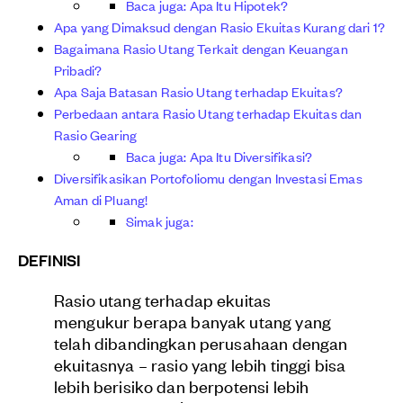
Baca juga: Apa Itu Hipotek?
Apa yang Dimaksud dengan Rasio Ekuitas Kurang dari 1?
Bagaimana Rasio Utang Terkait dengan Keuangan
Pribadi?
Apa Saja Batasan Rasio Utang terhadap Ekuitas?
Perbedaan antara Rasio Utang terhadap Ekuitas dan
Rasio Gearing
Baca juga: Apa Itu Diversifikasi?
Diversifikasikan Portofoliomu dengan Investasi Emas
Aman di Pluang!
Simak juga:
DEFINISI
Rasio utang terhadap ekuitas
mengukur berapa banyak utang yang
telah dibandingkan perusahaan dengan
ekuitasnya – rasio yang lebih tinggi bisa
lebih berisiko dan berpotensi lebih