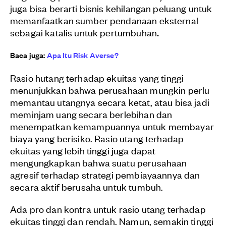
juga bisa berarti bisnis kehilangan peluang untuk
memanfaatkan sumber pendanaan eksternal
sebagai katalis untuk pertumbuhan
.
Baca juga:
Apa Itu Risk Averse?
Rasio hutang terhadap ekuitas yang tinggi
menunjukkan bahwa perusahaan mungkin perlu
memantau utangnya secara ketat, atau bisa jadi
meminjam uang secara berlebihan dan
menempatkan kemampuannya untuk membayar
biaya yang berisiko. Rasio utang terhadap
ekuitas yang lebih tinggi juga dapat
mengungkapkan bahwa suatu perusahaan
agresif terhadap strategi pembiayaannya dan
secara aktif berusaha untuk tumbuh.
Ada pro dan kontra untuk rasio utang terhadap
ekuitas tinggi dan rendah. Namun, semakin tinggi