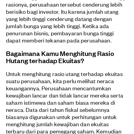
rasionya, perusahaan tersebut cenderung lebih
berisiko bagi investor. Itu karena jumlah utang
yang lebih tinggi cenderung datang dengan
jumlah bunga yang lebih tinggi. Ketika ada
penurunan bisnis, pembayaran bunga tinggi
dapat memberi tekanan pada perusahaan.
Bagaimana Kamu Menghitung Rasio
Hutang terhadap Ekuitas?
Untuk menghitung rasio utang terhadap ekuitas
suatu perusahaan, kita perlu melihat neraca
keuangannya. Perusahaan mencantumkan
kewajiban lancar dan tidak lancar mereka serta
saham istimewa dan saham biasa mereka di
neraca. Data dari tahun fiskal sebelumnya
biasanya digunakan untuk perhitungan untuk
menghitung jumlah kewajiban dan ekuitas
terbaru dari para pemegang saham. Kemudian