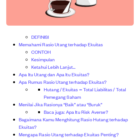
DEFINISI
Memahami Rasio Utang terhadap Ekuitas
CONTOH
Kesimpulan
Ketahui Lebih Lanjut…
Apa Itu Utang dan Apa Itu Ekuitas?
Apa Rumus Rasio Utang terhadap Ekuitas?
Hutang / Ekuitas = Total Liabilitas / Total
Pemegang Saham
Menilai Jika Rasionya “Baik” atau “Buruk”
Baca juga: Apa Itu Risk Averse?
Bagaimana Kamu Menghitung Rasio Hutang terhadap
Ekuitas?
Mengapa Rasio Utang terhadap Ekuitas Penting?