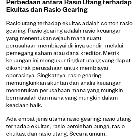
Perbedaan antara Rasio Utang terhadap
Ekuitas dan Rasio Gearing
Rasio utang terhadap ekuitas adalah contoh rasio
gearing. Rasio gearing adalah rasio keuangan
yang menentukan sejauh mana suatu
perusahaan membiayai dirinya sendiri melalui
pemegang saham atau dana kreditor. Metrik
keuangan ini mengukur tingkat utang yang dapat
dikontrak perusahaan untuk membiayai
operasinya. Singkatnya, rasio gearing
memungkinkan akuntan dan analis keuangan
menentukan perusahaan mana yang mungkin
bermasalah dan mana yang mungkin dalam
keadaan baik.
Ada empat jenis utama rasio gearing: rasio utang
terhadap ekuitas, rasio perolehan bunga, rasio
ekuitas, dan rasio utang. Secara umum,