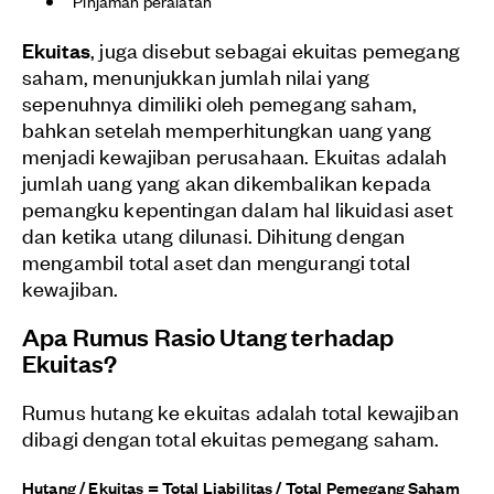
Pinjaman peralatan
Ekuitas
, juga disebut sebagai ekuitas pemegang
saham, menunjukkan jumlah nilai yang
sepenuhnya dimiliki oleh pemegang saham,
bahkan setelah memperhitungkan uang yang
menjadi kewajiban perusahaan. Ekuitas adalah
jumlah uang yang akan dikembalikan kepada
pemangku kepentingan dalam hal likuidasi aset
dan ketika utang dilunasi. Dihitung dengan
mengambil total aset dan mengurangi total
kewajiban.
Apa Rumus Rasio Utang terhadap
Ekuitas?
Rumus hutang ke ekuitas adalah total kewajiban
dibagi dengan total ekuitas pemegang saham.
Hutang / Ekuitas = Total Liabilitas / Total Pemegang Saham