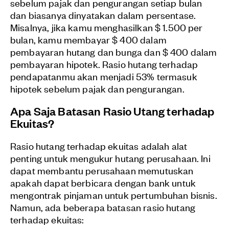
sebelum pajak dan pengurangan setiap bulan
dan biasanya dinyatakan dalam persentase.
Misalnya, jika kamu menghasilkan $ 1.500 per
bulan, kamu membayar $ 400 dalam
pembayaran hutang dan bunga dan $ 400 dalam
pembayaran hipotek. Rasio hutang terhadap
pendapatanmu akan menjadi 53% termasuk
hipotek sebelum pajak dan pengurangan.
Apa Saja Batasan Rasio Utang terhadap
Ekuitas?
Rasio hutang terhadap ekuitas adalah alat
penting untuk mengukur hutang perusahaan. Ini
dapat membantu perusahaan memutuskan
apakah dapat berbicara dengan bank untuk
mengontrak pinjaman untuk pertumbuhan bisnis.
Namun, ada beberapa batasan rasio hutang
terhadap ekuitas: