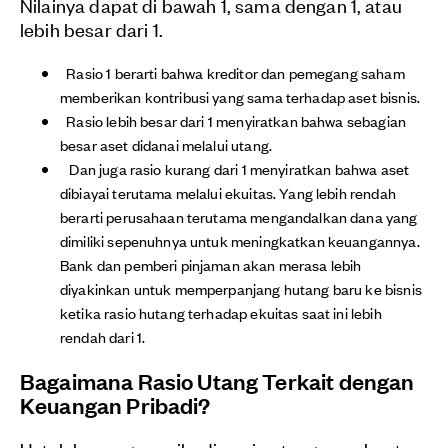
Nilainya dapat di bawah 1, sama dengan 1, atau
lebih besar dari 1.
Rasio 1 berarti bahwa kreditor dan pemegang saham
memberikan kontribusi yang sama terhadap aset bisnis.
Rasio lebih besar dari 1 menyiratkan bahwa sebagian
besar aset didanai melalui utang.
Dan juga r
asio kurang dari 1 menyiratkan bahwa aset
dibiayai terutama melalui ekuitas. Yang lebih rendah
berarti perusahaan terutama mengandalkan dana yang
dimiliki sepenuhnya untuk meningkatkan keuangannya.
Bank dan pemberi pinjaman akan merasa lebih
diyakinkan untuk memperpanjang hutang baru ke bisnis
ketika rasio hutang terhadap ekuitas saat ini lebih
rendah dari 1.
Bagaimana Rasio Utang Terkait dengan
Keuangan Pribadi?