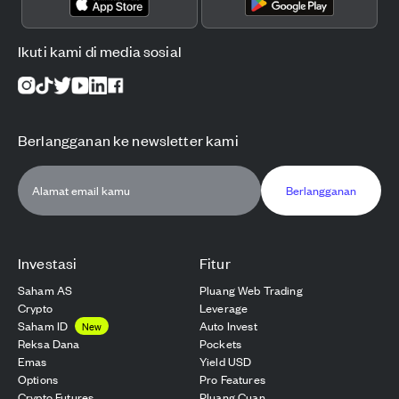
Ikuti kami di media sosial
Berlangganan ke newsletter kami
Berlangganan
Investasi
Fitur
Saham AS
Pluang Web Trading
Crypto
Leverage
Saham ID
Auto Invest
New
Reksa Dana
Pockets
Emas
Yield USD
Options
Pro Features
Crypto Futures
Pluang Cuan