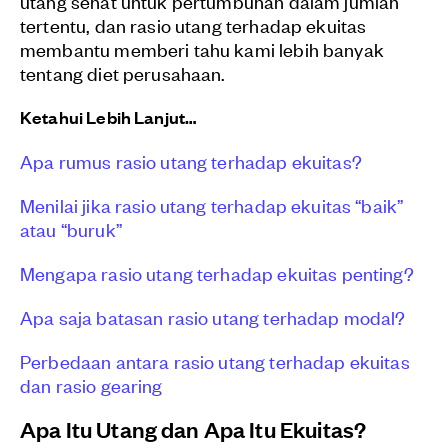
utang sehat untuk pertumbuhan dalam jumlah
tertentu, dan rasio utang terhadap ekuitas
membantu memberi tahu kami lebih banyak
tentang diet perusahaan.
Ketahui Lebih Lanjut…
Apa rumus rasio utang terhadap ekuitas?
Menilai jika rasio utang terhadap ekuitas “baik”
atau “buruk”
Mengapa rasio utang terhadap ekuitas penting?
Apa saja batasan rasio utang terhadap modal?
Perbedaan antara rasio utang terhadap ekuitas
dan rasio gearing
Apa Itu Utang dan Apa Itu Ekuitas?