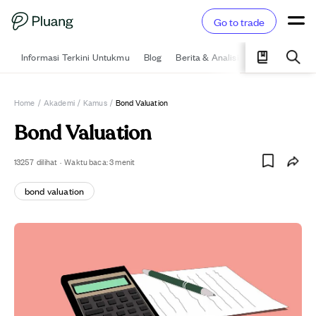
Go to trade
Informasi Terkini Untukmu
Blog
Berita & Analisis
Pelajari
Ka
Home
/
Akademi
/
Kamus
/
Bond Valuation
Bond Valuation
13257
dilihat
·
Waktu baca:
3
menit
bond valuation