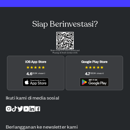
Siap Berinvestasi?
Scan kode QR untuk download
Pluang di Android dan iOS.
iOS App Store
Google Play Store
★
★
★
★
★
★
★
★
★
★
4.6
4.7
(
12.3K
ulasan
)
(
122.1K
ulasan
)
Ikuti kami di media sosial
Berlangganan ke newsletter kami