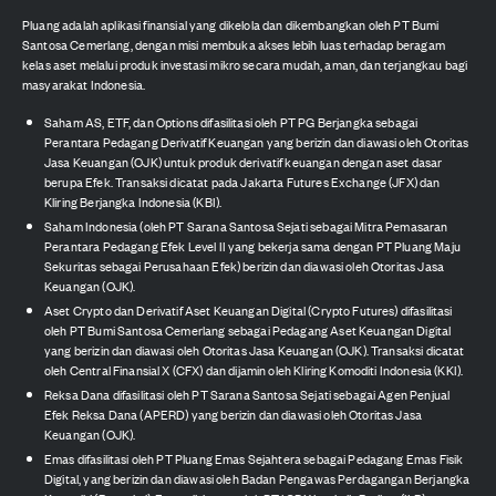
Pluang adalah aplikasi finansial yang dikelola dan dikembangkan oleh PT Bumi
Santosa Cemerlang, dengan misi membuka akses lebih luas terhadap beragam
kelas aset melalui produk investasi mikro secara mudah, aman, dan terjangkau bagi
masyarakat Indonesia.
Saham AS, ETF, dan Options difasilitasi oleh PT PG Berjangka sebagai
Perantara Pedagang Derivatif Keuangan yang berizin dan diawasi oleh Otoritas
Jasa Keuangan (OJK) untuk produk derivatif keuangan dengan aset dasar
berupa Efek. Transaksi dicatat pada Jakarta Futures Exchange (JFX) dan
Kliring Berjangka Indonesia (KBI).
Saham Indonesia (oleh PT Sarana Santosa Sejati sebagai Mitra Pemasaran
Perantara Pedagang Efek Level II yang bekerja sama dengan PT Pluang Maju
Sekuritas sebagai Perusahaan Efek) berizin dan diawasi oleh Otoritas Jasa
Keuangan (OJK).
Aset Crypto dan Derivatif Aset Keuangan Digital (Crypto Futures) difasilitasi
oleh PT Bumi Santosa Cemerlang sebagai Pedagang Aset Keuangan Digital
yang berizin dan diawasi oleh Otoritas Jasa Keuangan (OJK). Transaksi dicatat
oleh Central Finansial X (CFX) dan dijamin oleh Kliring Komoditi Indonesia (KKI).
Reksa Dana difasilitasi oleh PT Sarana Santosa Sejati sebagai Agen Penjual
Efek Reksa Dana (APERD) yang berizin dan diawasi oleh Otoritas Jasa
Keuangan (OJK).
Emas difasilitasi oleh PT Pluang Emas Sejahtera sebagai Pedagang Emas Fisik
Digital, yang berizin dan diawasi oleh Badan Pengawas Perdagangan Berjangka