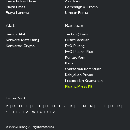
Biaya Reksa Dana
Akademi
Biaya Emas
Campaign & Promo
Biaya Lainnya
Umpan Berita
Alat
Bantuan
Semua Alat
Tentang Kami
Konversi Mata Uang
Pusat Bantuan
Konverter Crypto
FAQ Pluang
FAQ Pluang Plus
Kontak Kami
Karir
Syarat dan Ketentuan
Kebijakan Privasi
Lisensi dan Keamanan
Pluang Press Kit
Daftar Aset
A
B
C
D
E
F
G
H
I
J
K
L
M
N
O
P
Q
R
|
|
|
|
|
|
|
|
|
|
|
|
|
|
|
|
|
|
S
T
U
V
W
X
Y
Z
|
|
|
|
|
|
|
©
2026
Pluang. All rights reserved.