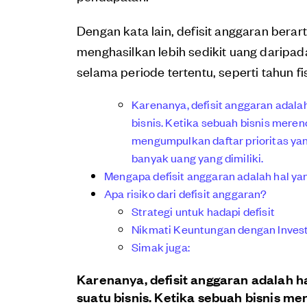
Dengan kata lain, defisit anggaran bera
menghasilkan lebih sedikit uang daripa
selama periode tertentu, seperti tahun fi
Karenanya, defisit anggaran adala
bisnis. Ketika sebuah bisnis mer
mengumpulkan daftar prioritas ya
banyak uang yang dimiliki.
Mengapa defisit anggaran adalah hal ya
Apa risiko dari defisit anggaran?
Strategi untuk hadapi defisit
Nikmati Keuntungan dengan Invest
Simak juga:
Karenanya, defisit anggaran adalah h
suatu bisnis. Ketika sebuah bisnis 