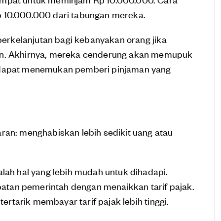
p 10.000.000 dari tabungan mereka.
 berkelanjutan bagi kebanyakan orang jika
ran. Akhirnya, mereka cenderung akan memupuk
k dapat menemukan pemberi pinjaman yang
ran: menghabiskan lebih sedikit uang atau
alah hal yang lebih mudah untuk dihadapi.
tan pemerintah dengan menaikkan tarif pajak.
tertarik membayar tarif pajak lebih tinggi.