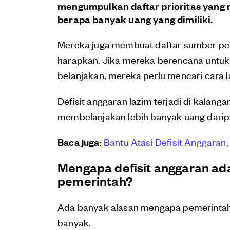
mengumpulkan daftar prioritas yang
berapa banyak uang yang dimiliki.
Mereka juga membuat daftar sumber p
harapkan. Jika mereka berencana untuk
belanjakan, mereka perlu mencari cara 
Defisit anggaran lazim terjadi di kala
membelanjakan lebih banyak uang darip
Baca juga
:
Bantu Atasi Defisit Anggaran
Mengapa defisit anggaran ada
pemerintah?
Ada banyak alasan mengapa pemerintah
banyak.