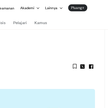
Pluang+
Akademi
Lainnya
eamanan
isis
Pelajari
Kamus