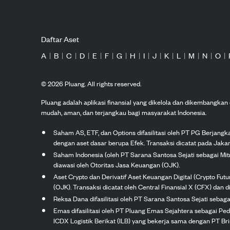
Daftar Aset
A
|
B
|
C
|
D
|
E
|
F
|
G
|
H
|
I
|
J
|
K
|
L
|
M
|
N
|
O
|
©
2026
Pluang. All rights reserved.
Pluang adalah aplikasi finansial yang dikelola dan dikembangka
mudah, aman, dan terjangkau bagi masyarakat Indonesia.
Saham AS, ETF, dan Options difasilitasi oleh PT PG Berjang
dengan aset dasar berupa Efek. Transaksi dicatat pada Jakar
Saham Indonesia (oleh PT Sarana Santosa Sejati sebagai Mi
diawasi oleh Otoritas Jasa Keuangan (OJK).
Aset Crypto dan Derivatif Aset Keuangan Digital (Crypto Fut
(OJK). Transaksi dicatat oleh Central Finansial X (CFX) dan di
Reksa Dana difasilitasi oleh PT Sarana Santosa Sejati seba
Emas difasilitasi oleh PT Pluang Emas Sejahtera sebagai Pe
ICDX Logistik Berikat (ILB) yang bekerja sama dengan PT Brink