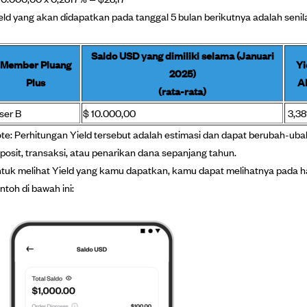
eld yang akan didapatkan pada tanggal 5 bulan berikutnya adalah senil
Saldo USD yang dimiliki selama (Januari
Member Pluang
Yi
2025)
Plus
A
(rata-rata)
ser B
$ 10.000,00
3,3
te: Perhitungan Yield tersebut adalah estimasi dan dapat berubah-u
posit, transaksi, atau penarikan dana sepanjang tahun.
tuk melihat Yield yang kamu dapatkan, kamu dapat melihatnya pada ha
ntoh di bawah ini: