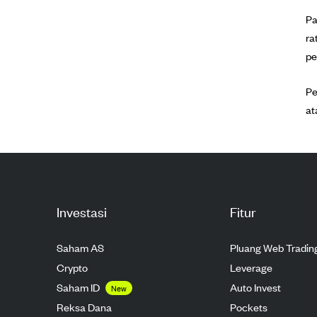
Pa
ra
pe
Pe
at
Investasi
Fitur
Saham AS
Pluang Web Tradin
Crypto
Leverage
Saham ID
Auto Invest
New
Reksa Dana
Pockets