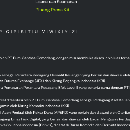
Lisensi dan Keamanan
Pluang Press Kit
P
|
Q
|
R
|
S
|
T
|
U
|
V
|
W
|
X
|
Y
|
Z
|
n oleh PT Bumi Santosa Cemerlang, dengan misi membuka akses lebih luas terha
ka sebagai Perantara Pedagang Derivatif Keuangan yang berizin dan diawasi ole
ta Futures Exchange (JFX) dan Kliring Berjangka Indonesia (KBI).
tra Pemasaran Perantara Pedagang Efek Level II yang bekerja sama dengan PT 
ures) difasilitasi oleh PT Bumi Santosa Cemerlang sebagai Pedagang Aset Keuan
jamin oleh Kliring Komoditi Indonesia (KKI).
gai Agen Penjual Efek Reksa Dana (APERD) yang berizin dan diawasi oleh Otorit
dagang Emas Fisik Digital, yang berizin dan diawasi oleh Badan Pengawas Perd
s Solutions Indonesia (Brink's), dicatat di Bursa Komoditi dan Derivatif Indones