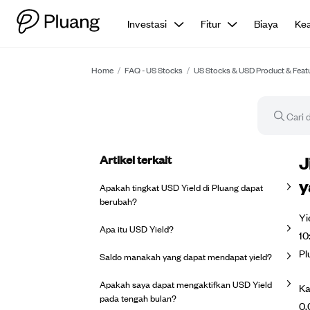
Investasi
Fitur
Biaya
Ke
Home
/
FAQ - US Stocks
/
US Stocks & USD Product & Feat
Artikel terkait
Ar
J
y
Apakah tingkat USD Yield di Pluang dapat
berubah?
Yi
Apa itu USD Yield?
10
Pl
Saldo manakah yang dapat mendapat yield?
Apakah saya dapat mengaktifkan USD Yield
Ka
pada tengah bulan?
0,