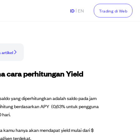
|
ID
EN
Trading di Web
 artikel
na cara perhitungan Yield
 saldo yang diperhitungkan adalah saldo pada jam
g dihitung berdasarkan APY (0,63% untuk pengguna
 hari.
ga kamu hanya akan mendapat yield mulai dari $
al/sen terdekat.