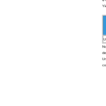
Yi
U
No
de
Un
co