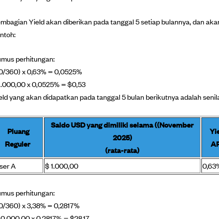
mbagian Yield akan diberikan pada tanggal 5 setiap bulannya, dan aka
ntoh:
mus perhitungan:
0/360) x 0,63% = 0,0525%
1.000,00 x 0,0525% = $0,53
eld yang akan didapatkan pada tanggal 5 bulan berikutnya adalah senil
Saldo USD yang dimiliki selama ((November
Pluang
Yi
2025)
Reguler
A
(rata-rata)
ser A
$ 1.000,00
0,63
mus perhitungan:
0/360) x 3,38% = 0,2817%
10.000,00 x 0,2817% = $28,17