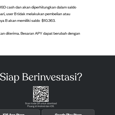
o USD cash dan akan diperhitungkan dalam saldo
hari, user B tidak melakukan pembelian atau
a B akan memiliki saldo $10.363.
akan diterima. Besaran APY dapat berubah dengan
Siap Berinvestasi?
Scan kode QR untuk download
Pluang di Android dan iOS.
iOS App Store
Google Play Store