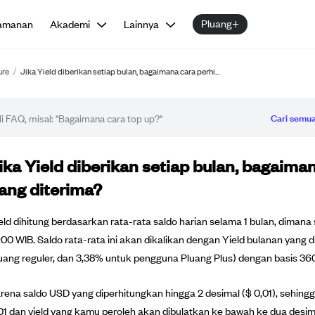
Pluang+
amanan
Akademi
Lainnya
ure
/
Jika Yield diberikan setiap bulan, bagaimana cara perhi…
Cari semua
tikel FAQ
ika Yield diberikan setiap bulan, bagaima
ang diterima?
eld dihitung berdasarkan rata-rata saldo harian selama 1 bulan, dimana
:00 WIB. Saldo rata-rata ini akan dikalikan dengan Yield bulanan yan
uang reguler, dan 3,38% untuk pengguna Pluang Plus) dengan basis 360
rena saldo USD yang diperhitungkan hingga 2 desimal ($ 0,01), sehing
01 dan yield yang kamu peroleh akan dibulatkan ke bawah ke dua desim