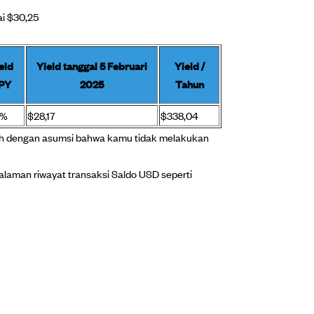
ai $30,25
eld
Yield tanggal 5 Februari
Yield /
PY
2025
Tahun
8%
$28,17
$338,04
bah dengan asumsi bahwa kamu tidak melakukan
laman riwayat transaksi Saldo USD seperti