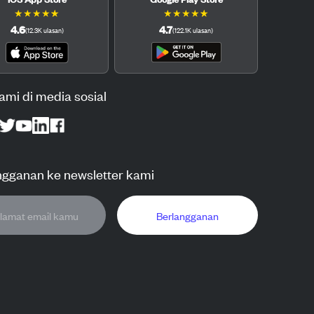
★
★
★
★
★
★
★
★
★
★
4.6
4.7
(
12.3K
ulasan
)
(
122.1K
ulasan
)
kami di media sosial
ngganan ke newsletter kami
Berlangganan