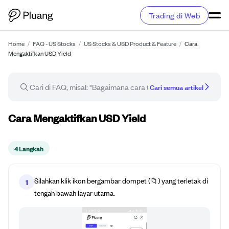
Trading di Web
Home
/
FAQ - US Stocks
/
US Stocks & USD Product & Feature
/
Cara
Mengaktifkan USD Yield
Cari semua artikel
Panduan cara
Cara Mengaktifkan USD Yield
4 Langkah
Silahkan klik ikon bergambar dompet (📁) yang terletak di
1
tengah bawah layar utama.