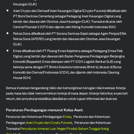
Keuangan (OJK).
Aset Crypto dan Derivatif Aset Keuangan Digital (Crypto Futures) difasilitasi oleh
PT Bumi Santosa Cemerlang sebagai Pedagang Aset Keuangan Digital yang
berizin dan diawasi oleh Otoritas Jasa Keuangan (OJK). Transaksi dicatat oleh
Central Finansial X (CFX) dan dijamin oleh Kliring Komoditi Indonesia (KKI).
Reksa Dana difasilitasi oleh PT Sarana Santosa Sejati sebagai Agen Penjual Efek
Reksa Dana (APERD) yang berizin dan diawasi oleh Otoritas Jasa Keuangan
(OJK).
Emas difasilitasi oleh PT Pluang Emas Sejahtera sebagai Pedagang Emas Fisik
Digital, yang berizin dan diawasi oleh Badan Pengawas Perdagangan Berjangka
Komoditi (Bappebti). Emas disimpan oleh PT ICDX Logistik Berikat (ILB) yang
bekerja sama dengan PT Brinks Solutions Indonesia (Brink's), dicatat di Bursa
Komoditi dan Derivatif Indonesia (ICDX), dan dijamin oleh Indonesia Clearing
House (ICH).
Semua investasi mengandung risiko dan kemungkinan kerugian nilai investasi. Kinerja
pada masa lalu tidak mencerminkan kinerja di masa depan. Kinerja historikal, expected
return, dan proyeksi probabilitas disediakan untuk tujuan informasi dan ilustrasi.
Peraturan Perdagangan menurut Kelas Aset:
Peraturan dan Ketentuan Perdagangan
Emas
,
Peraturan dan Ketentuan
Perdagangan
Aset Crypto dan Crypto Futures
,
Peraturan dan Ketentuan
Transaksi
Penyaluran Amanat Luar Negeri Produk Saham Tunggal Asing