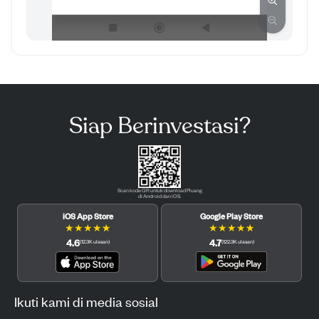
Siap Berinvestasi?
Scan kode QR untuk download Pluang
di Android dan iOS.
iOS App Store
Google Play Store
★
★
★
★
★
★
★
★
★
★
4.6
4.7
(
12.3K
ulasan
)
(
122.3K
ulasan
)
Ikuti kami di media sosial