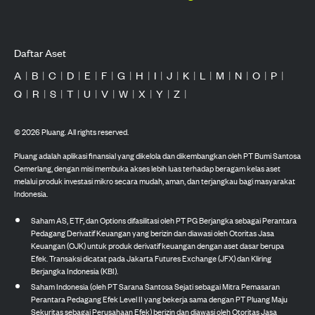
Daftar Aset
A
|
B
|
C
|
D
|
E
|
F
|
G
|
H
|
I
|
J
|
K
|
L
|
M
|
N
|
O
|
P
|
Q
|
R
|
S
|
T
|
U
|
V
|
W
|
X
|
Y
|
Z
|
©
2026
Pluang. All rights reserved.
Pluang adalah aplikasi finansial yang dikelola dan dikembangkan oleh PT Bumi Santosa
Cemerlang, dengan misi membuka akses lebih luas terhadap beragam kelas aset
melalui produk investasi mikro secara mudah, aman, dan terjangkau bagi masyarakat
Indonesia.
Saham AS, ETF, dan Options difasilitasi oleh PT PG Berjangka sebagai Perantara
Pedagang Derivatif Keuangan yang berizin dan diawasi oleh Otoritas Jasa
Keuangan (OJK) untuk produk derivatif keuangan dengan aset dasar berupa
Efek. Transaksi dicatat pada Jakarta Futures Exchange (JFX) dan Kliring
Berjangka Indonesia (KBI).
Saham Indonesia (oleh PT Sarana Santosa Sejati sebagai Mitra Pemasaran
Perantara Pedagang Efek Level II yang bekerja sama dengan PT Pluang Maju
Sekuritas sebagai Perusahaan Efek) berizin dan diawasi oleh Otoritas Jasa