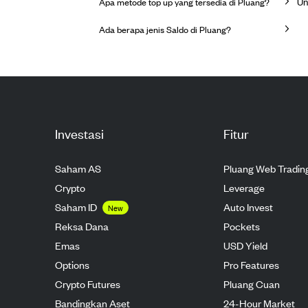
Un
Apa metode top up yang tersedia di Pluang?
Ada berapa jenis Saldo di Pluang?
Investasi
Fitur
Saham AS
Pluang Web Tradin
Crypto
Leverage
Saham ID
Auto Invest
New
Reksa Dana
Pockets
Emas
USD Yield
Options
Pro Features
Crypto Futures
Pluang Cuan
Bandingkan Aset
24-Hour Market