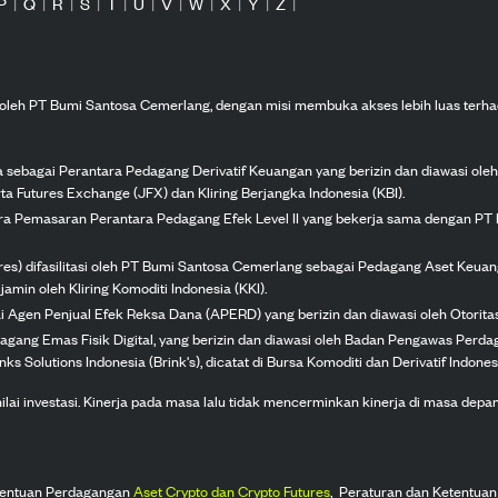
P
|
Q
|
R
|
S
|
T
|
U
|
V
|
W
|
X
|
Y
|
Z
|
n oleh PT Bumi Santosa Cemerlang, dengan misi membuka akses lebih luas terha
ka sebagai Perantara Pedagang Derivatif Keuangan yang berizin dan diawasi ole
ta Futures Exchange (JFX) dan Kliring Berjangka Indonesia (KBI).
tra Pemasaran Perantara Pedagang Efek Level II yang bekerja sama dengan PT 
ures) difasilitasi oleh PT Bumi Santosa Cemerlang sebagai Pedagang Aset Keuan
jamin oleh Kliring Komoditi Indonesia (KKI).
gai Agen Penjual Efek Reksa Dana (APERD) yang berizin dan diawasi oleh Otorit
dagang Emas Fisik Digital, yang berizin dan diawasi oleh Badan Pengawas Perd
s Solutions Indonesia (Brink's), dicatat di Bursa Komoditi dan Derivatif Indones
 investasi. Kinerja pada masa lalu tidak mencerminkan kinerja di masa depan. K
tentuan Perdagangan
Aset Crypto dan Crypto Futures
,
Peraturan dan Ketentuan