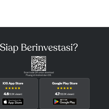
Siap Berinvestasi?
Scan kode QR untuk download
Pluang di Android dan iOS.
iOS App Store
Google Play Store
★
★
★
★
★
★
★
★
★
★
4.6
4.7
(
12.3K
ulasan
)
(
122.3K
ulasan
)