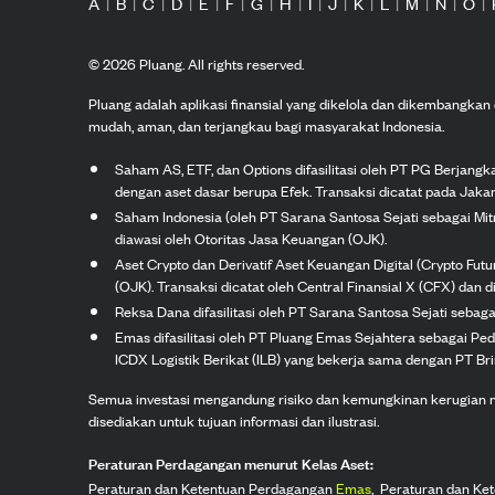
A
|
B
|
C
|
D
|
E
|
F
|
G
|
H
|
I
|
J
|
K
|
L
|
M
|
N
|
O
|
©
2026
Pluang. All rights reserved.
Pluang adalah aplikasi finansial yang dikelola dan dikembangka
mudah, aman, dan terjangkau bagi masyarakat Indonesia.
Saham AS, ETF, dan Options difasilitasi oleh PT PG Berjang
dengan aset dasar berupa Efek. Transaksi dicatat pada Jakar
Saham Indonesia (oleh PT Sarana Santosa Sejati sebagai Mi
diawasi oleh Otoritas Jasa Keuangan (OJK).
Aset Crypto dan Derivatif Aset Keuangan Digital (Crypto Fut
(OJK). Transaksi dicatat oleh Central Finansial X (CFX) dan di
Reksa Dana difasilitasi oleh PT Sarana Santosa Sejati seba
Emas difasilitasi oleh PT Pluang Emas Sejahtera sebagai Pe
ICDX Logistik Berikat (ILB) yang bekerja sama dengan PT Brink
Semua investasi mengandung risiko dan kemungkinan kerugian nilai
disediakan untuk tujuan informasi dan ilustrasi.
Peraturan Perdagangan menurut Kelas Aset:
Peraturan dan Ketentuan Perdagangan
Emas
,
Peraturan dan Ke