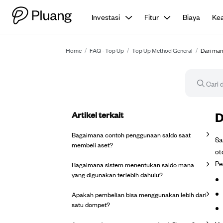
Investasi
Fitur
Biaya
Ke
Home
/
FAQ - Top Up
/
Top Up Method General
/
Dari man
Artikel terkait
Ar
D
Bagaimana contoh penggunaan saldo saat
Sa
membeli aset?
ot
Pe
Bagaimana sistem menentukan saldo mana
yang digunakan terlebih dahulu?
Apakah pembelian bisa menggunakan lebih dari
satu dompet?