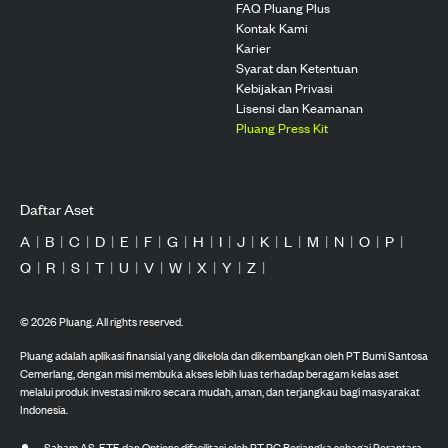
FAQ Pluang Plus
Kontak Kami
Karier
Syarat dan Ketentuan
Kebijakan Privasi
Lisensi dan Keamanan
Pluang Press Kit
Daftar Aset
A
|
B
|
C
|
D
|
E
|
F
|
G
|
H
|
I
|
J
|
K
|
L
|
M
|
N
|
O
|
P
|
Q
|
R
|
S
|
T
|
U
|
V
|
W
|
X
|
Y
|
Z
|
©
2026
Pluang. All rights reserved.
Pluang adalah aplikasi finansial yang dikelola dan dikembangkan oleh PT Bumi Santosa
Cemerlang, dengan misi membuka akses lebih luas terhadap beragam kelas aset
melalui produk investasi mikro secara mudah, aman, dan terjangkau bagi masyarakat
Indonesia.
Saham AS, ETF, dan Options difasilitasi oleh PT PG Berjangka sebagai Perantara