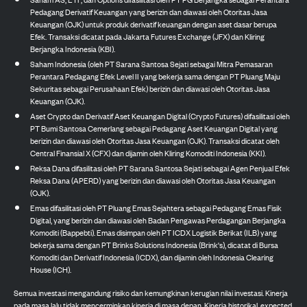
Pedagang Derivatif Keuangan yang berizin dan diawasi oleh Otoritas Jasa
Keuangan (OJK) untuk produk derivatif keuangan dengan aset dasar berupa
Efek. Transaksi dicatat pada Jakarta Futures Exchange (JFX) dan Kliring
Berjangka Indonesia (KBI).
Saham Indonesia (oleh PT Sarana Santosa Sejati sebagai Mitra Pemasaran
Perantara Pedagang Efek Level II yang bekerja sama dengan PT Pluang Maju
Sekuritas sebagai Perusahaan Efek) berizin dan diawasi oleh Otoritas Jasa
Keuangan (OJK).
Aset Crypto dan Derivatif Aset Keuangan Digital (Crypto Futures) difasilitasi oleh
PT Bumi Santosa Cemerlang sebagai Pedagang Aset Keuangan Digital yang
berizin dan diawasi oleh Otoritas Jasa Keuangan (OJK). Transaksi dicatat oleh
Central Finansial X (CFX) dan dijamin oleh Kliring Komoditi Indonesia (KKI).
Reksa Dana difasilitasi oleh PT Sarana Santosa Sejati sebagai Agen Penjual Efek
Reksa Dana (APERD) yang berizin dan diawasi oleh Otoritas Jasa Keuangan
(OJK).
Emas difasilitasi oleh PT Pluang Emas Sejahtera sebagai Pedagang Emas Fisik
Digital, yang berizin dan diawasi oleh Badan Pengawas Perdagangan Berjangka
Komoditi (Bappebti). Emas disimpan oleh PT ICDX Logistik Berikat (ILB) yang
bekerja sama dengan PT Brinks Solutions Indonesia (Brink's), dicatat di Bursa
Komoditi dan Derivatif Indonesia (ICDX), dan dijamin oleh Indonesia Clearing
House (ICH).
Semua investasi mengandung risiko dan kemungkinan kerugian nilai investasi. Kinerja
pada masa lalu tidak mencerminkan kinerja di masa depan. Kinerja historikal, expected