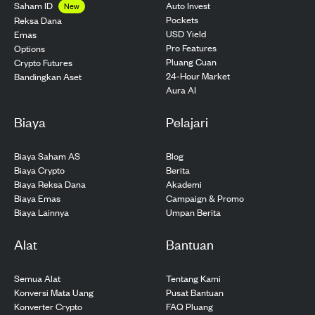
Saham ID
Auto Invest
New
Pockets
Reksa Dana
USD Yield
Emas
Pro Features
Options
Pluang Cuan
Crypto Futures
24-Hour Market
Bandingkan Aset
Aura AI
Biaya
Pelajari
Biaya Saham AS
Blog
Biaya Crypto
Berita
Biaya Reksa Dana
Akademi
Biaya Emas
Campaign & Promo
Biaya Lainnya
Umpan Berita
Alat
Bantuan
Semua Alat
Tentang Kami
Konversi Mata Uang
Pusat Bantuan
Konverter Crypto
FAQ Pluang