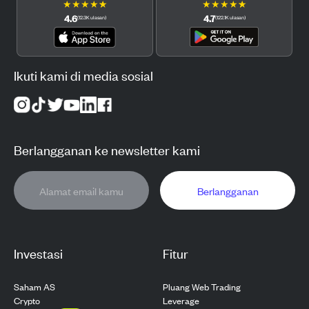
★
★
★
★
★
★
★
★
★
★
4.6
4.7
(
12.3K
ulasan
)
(
122.1K
ulasan
)
Ikuti kami di media sosial
Berlangganan ke newsletter kami
Berlangganan
Investasi
Fitur
Saham AS
Pluang Web Trading
Crypto
Leverage