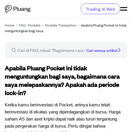
Trading di Web
Home
/
FAQ - Pockets
/
Pockets Transaction
/
Apabila Pluang Pocket ini tidak
menguntungkan bagi saya…
Cari semua artikel
Artikel FAQ
Apabila Pluang Pocket ini tidak
menguntungkan bagi saya, bagaimana cara
saya melepaskannya? Apakah ada periode
lock-in?
Ketika kamu berinvestasi di Pocket, artinya kamu telah
berinvestasi di ekuitas yang diperdagangkan di bursa. Harga
saham AS dan aset kripto dapat naik atau turun tergantung
pada pergerakan harga di bursa. Perlu diingat bahwa