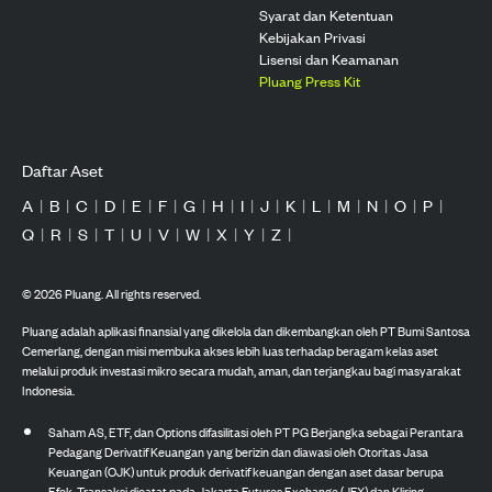
Syarat dan Ketentuan
Kebijakan Privasi
Lisensi dan Keamanan
Pluang Press Kit
Daftar Aset
A
|
B
|
C
|
D
|
E
|
F
|
G
|
H
|
I
|
J
|
K
|
L
|
M
|
N
|
O
|
P
|
Q
|
R
|
S
|
T
|
U
|
V
|
W
|
X
|
Y
|
Z
|
©
2026
Pluang. All rights reserved.
Pluang adalah aplikasi finansial yang dikelola dan dikembangkan oleh PT Bumi Santosa
Cemerlang, dengan misi membuka akses lebih luas terhadap beragam kelas aset
melalui produk investasi mikro secara mudah, aman, dan terjangkau bagi masyarakat
Indonesia.
Saham AS, ETF, dan Options difasilitasi oleh PT PG Berjangka sebagai Perantara
Pedagang Derivatif Keuangan yang berizin dan diawasi oleh Otoritas Jasa
Keuangan (OJK) untuk produk derivatif keuangan dengan aset dasar berupa
Efek. Transaksi dicatat pada Jakarta Futures Exchange (JFX) dan Kliring