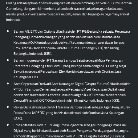
Pluang adalah aplikasi finansial yang dikelola dan dikembangkan oleh PT Bumi Santosa
Cemerlang, dengan misi membuka akses lebih luas terhadap beragam kelas aset
melalui produk investasi mikro secara mudah, aman, dan terjangkau bagi masyarakat
Indonesia.
Saham AS, ETF, dan Options difasilitasi oleh PT PG Berjangka sebagai Perantara
Pedagang Derivatif Keuangan yang berizin dan diawasi oleh Otoritas Jasa
Keuangan (OJK) untuk produk derivatif keuangan dengan aset dasar berupa
Efek. Transaksi dicatat pada Jakarta Futures Exchange (JFX) dan Kliring
Berjangka Indonesia (KBI).
Saham Indonesia (oleh PT Sarana Santosa Sejati sebagai Mitra Pemasaran
Perantara Pedagang Efek Level II yang bekerja sama dengan PT Pluang Maju
Sekuritas sebagai Perusahaan Efek) berizin dan diawasi oleh Otoritas Jasa
Keuangan (OJK).
Aset Crypto dan Derivatif Aset Keuangan Digital (Crypto Futures) difasilitasi oleh
PT Bumi Santosa Cemerlang sebagai Pedagang Aset Keuangan Digital yang
berizin dan diawasi oleh Otoritas Jasa Keuangan (OJK). Transaksi dicatat oleh
Central Finansial X (CFX) dan dijamin oleh Kliring Komoditi Indonesia (KKI).
Reksa Dana difasilitasi oleh PT Sarana Santosa Sejati sebagai Agen Penjual Efek
Reksa Dana (APERD) yang berizin dan diawasi oleh Otoritas Jasa Keuangan
(OJK).
Emas difasilitasi oleh PT Pluang Emas Sejahtera sebagai Pedagang Emas Fisik
Digital, yang berizin dan diawasi oleh Badan Pengawas Perdagangan Berjangka
Komoditi (Bappebti). Emas disimpan oleh PT ICDX Logistik Berikat (ILB) yang