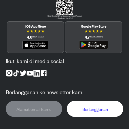
Scan kode QR untuk download Pluang
di Android dan iOS.
iOS App Store
Google Play Store
★
★
★
★
★
★
★
★
★
★
4.6
4.7
(
12.3K
ulasan
)
(
122.3K
ulasan
)
Ikuti kami di media sosial
Berlangganan ke newsletter kami
Berlangganan