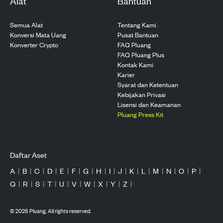
Alat
Bantuan
Semua Alat
Tentang Kami
Konversi Mata Uang
Pusat Bantuan
Konverter Crypto
FAQ Pluang
FAQ Pluang Plus
Kontak Kami
Karier
Syarat dan Ketentuan
Kebijakan Privasi
Lisensi dan Keamanan
Pluang Press Kit
Daftar Aset
A
|
B
|
C
|
D
|
E
|
F
|
G
|
H
|
I
|
J
|
K
|
L
|
M
|
N
|
O
|
P
|
Q
|
R
|
S
|
T
|
U
|
V
|
W
|
X
|
Y
|
Z
|
©
2026
Pluang. All rights reserved.