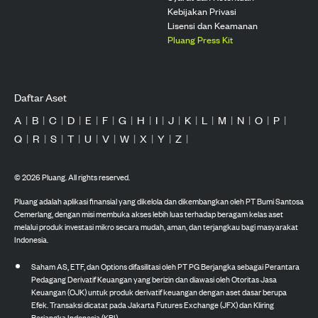
Kebijakan Privasi
Lisensi dan Keamanan
Pluang Press Kit
Daftar Aset
A
|
B
|
C
|
D
|
E
|
F
|
G
|
H
|
I
|
J
|
K
|
L
|
M
|
N
|
O
|
P
|
Q
|
R
|
S
|
T
|
U
|
V
|
W
|
X
|
Y
|
Z
|
©
2026
Pluang. All rights reserved.
Pluang adalah aplikasi finansial yang dikelola dan dikembangkan oleh PT Bumi Santosa
Cemerlang, dengan misi membuka akses lebih luas terhadap beragam kelas aset
melalui produk investasi mikro secara mudah, aman, dan terjangkau bagi masyarakat
Indonesia.
Saham AS, ETF, dan Options difasilitasi oleh PT PG Berjangka sebagai Perantara
Pedagang Derivatif Keuangan yang berizin dan diawasi oleh Otoritas Jasa
Keuangan (OJK) untuk produk derivatif keuangan dengan aset dasar berupa
Efek. Transaksi dicatat pada Jakarta Futures Exchange (JFX) dan Kliring
Berjangka Indonesia (KBI).