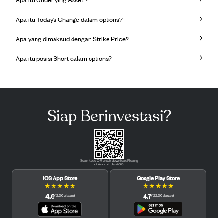
Apa itu Today’s Change dalam options?
Apa yang dimaksud dengan Strike Price?
Apa itu posisi Short dalam options?
Siap Berinvestasi?
Scan kode QR untuk download Pluang
di Android dan iOS.
iOS App Store
Google Play Store
★
★
★
★
★
★
★
★
★
★
4.6
4.7
(
12.3K
ulasan
)
(
122.3K
ulasan
)