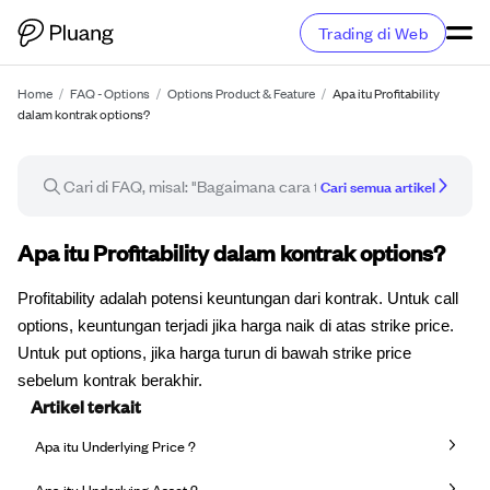
Trading di Web
Home
/
FAQ - Options
/
Options Product & Feature
/
Apa itu Profitability
dalam kontrak options?
Cari semua artikel
Artikel FAQ
Apa itu Profitability dalam kontrak options?
Profitability adalah potensi keuntungan dari kontrak. Untuk call
options, keuntungan terjadi jika harga naik di atas strike price.
Untuk put options, jika harga turun di bawah strike price
sebelum kontrak berakhir.
Artikel terkait
Apa itu Underlying Price ?
Apa itu Underlying Asset ?