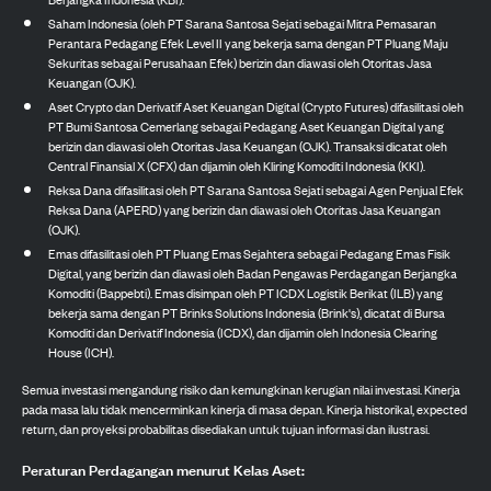
Saham Indonesia (oleh PT Sarana Santosa Sejati sebagai Mitra Pemasaran
Perantara Pedagang Efek Level II yang bekerja sama dengan PT Pluang Maju
Sekuritas sebagai Perusahaan Efek) berizin dan diawasi oleh Otoritas Jasa
Keuangan (OJK).
Aset Crypto dan Derivatif Aset Keuangan Digital (Crypto Futures) difasilitasi oleh
PT Bumi Santosa Cemerlang sebagai Pedagang Aset Keuangan Digital yang
berizin dan diawasi oleh Otoritas Jasa Keuangan (OJK). Transaksi dicatat oleh
Central Finansial X (CFX) dan dijamin oleh Kliring Komoditi Indonesia (KKI).
Reksa Dana difasilitasi oleh PT Sarana Santosa Sejati sebagai Agen Penjual Efek
Reksa Dana (APERD) yang berizin dan diawasi oleh Otoritas Jasa Keuangan
(OJK).
Emas difasilitasi oleh PT Pluang Emas Sejahtera sebagai Pedagang Emas Fisik
Digital, yang berizin dan diawasi oleh Badan Pengawas Perdagangan Berjangka
Komoditi (Bappebti). Emas disimpan oleh PT ICDX Logistik Berikat (ILB) yang
bekerja sama dengan PT Brinks Solutions Indonesia (Brink's), dicatat di Bursa
Komoditi dan Derivatif Indonesia (ICDX), dan dijamin oleh Indonesia Clearing
House (ICH).
Semua investasi mengandung risiko dan kemungkinan kerugian nilai investasi. Kinerja
pada masa lalu tidak mencerminkan kinerja di masa depan. Kinerja historikal, expected
return, dan proyeksi probabilitas disediakan untuk tujuan informasi dan ilustrasi.
Peraturan Perdagangan menurut Kelas Aset: