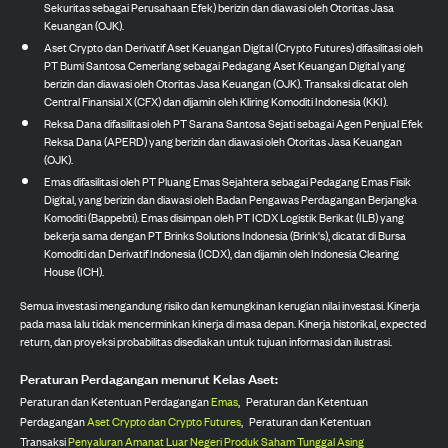
Sekuritas sebagai Perusahaan Efek) berizin dan diawasi oleh Otoritas Jasa
Keuangan (OJK).
Aset Crypto dan Derivatif Aset Keuangan Digital (Crypto Futures) difasilitasi oleh
PT Bumi Santosa Cemerlang sebagai Pedagang Aset Keuangan Digital yang
berizin dan diawasi oleh Otoritas Jasa Keuangan (OJK). Transaksi dicatat oleh
Central Finansial X (CFX) dan dijamin oleh Kliring Komoditi Indonesia (KKI).
Reksa Dana difasilitasi oleh PT Sarana Santosa Sejati sebagai Agen Penjual Efek
Reksa Dana (APERD) yang berizin dan diawasi oleh Otoritas Jasa Keuangan
(OJK).
Emas difasilitasi oleh PT Pluang Emas Sejahtera sebagai Pedagang Emas Fisik
Digital, yang berizin dan diawasi oleh Badan Pengawas Perdagangan Berjangka
Komoditi (Bappebti). Emas disimpan oleh PT ICDX Logistik Berikat (ILB) yang
bekerja sama dengan PT Brinks Solutions Indonesia (Brink's), dicatat di Bursa
Komoditi dan Derivatif Indonesia (ICDX), dan dijamin oleh Indonesia Clearing
House (ICH).
Semua investasi mengandung risiko dan kemungkinan kerugian nilai investasi. Kinerja
pada masa lalu tidak mencerminkan kinerja di masa depan. Kinerja historikal, expected
return, dan proyeksi probabilitas disediakan untuk tujuan informasi dan ilustrasi.
Peraturan Perdagangan menurut Kelas Aset:
Peraturan dan Ketentuan Perdagangan
Emas
,
Peraturan dan Ketentuan
Perdagangan
Aset Crypto dan Crypto Futures
,
Peraturan dan Ketentuan
Transaksi
Penyaluran Amanat Luar Negeri Produk Saham Tunggal Asing