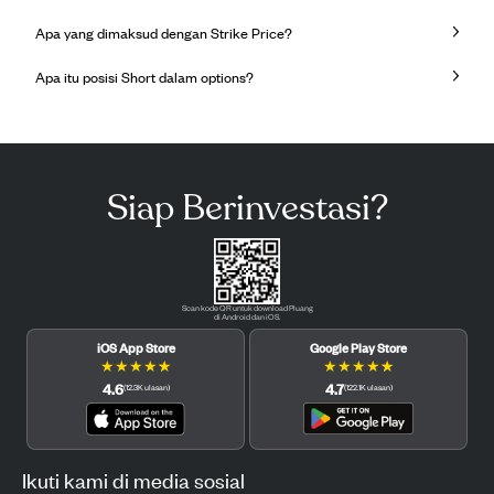
Apa yang dimaksud dengan Strike Price?
Apa itu posisi Short dalam options?
Siap Berinvestasi?
Scan kode QR untuk download Pluang
di Android dan iOS.
iOS App Store
Google Play Store
★
★
★
★
★
★
★
★
★
★
4.6
4.7
(
12.3K
ulasan
)
(
122.1K
ulasan
)
Ikuti kami di media sosial