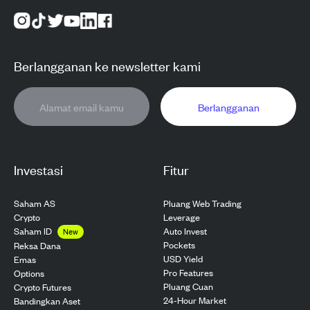
Berlangganan ke newsletter kami
Berlangganan
Investasi
Fitur
Saham AS
Pluang Web Trading
Crypto
Leverage
Saham ID
Auto Invest
New
Pockets
Reksa Dana
USD Yield
Emas
Pro Features
Options
Pluang Cuan
Crypto Futures
24-Hour Market
Bandingkan Aset