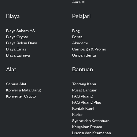
Aura AI
Biaya
Pelajari
Biaya Saham AS
Blog
Biaya Crypto
Berita
Biaya Reksa Dana
Akademi
Biaya Emas
Campaign & Promo
Biaya Lainnya
Umpan Berita
Alat
Bantuan
Semua Alat
Tentang Kami
Konversi Mata Uang
Pusat Bantuan
Konverter Crypto
FAQ Pluang
FAQ Pluang Plus
Kontak Kami
Karier
Syarat dan Ketentuan
Kebijakan Privasi
Lisensi dan Keamanan