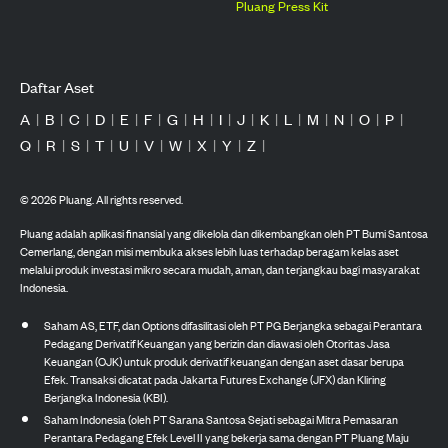
Pluang Press Kit
Daftar Aset
A
|
B
|
C
|
D
|
E
|
F
|
G
|
H
|
I
|
J
|
K
|
L
|
M
|
N
|
O
|
P
|
Q
|
R
|
S
|
T
|
U
|
V
|
W
|
X
|
Y
|
Z
|
©
2026
Pluang. All rights reserved.
Pluang adalah aplikasi finansial yang dikelola dan dikembangkan oleh PT Bumi Santosa
Cemerlang, dengan misi membuka akses lebih luas terhadap beragam kelas aset
melalui produk investasi mikro secara mudah, aman, dan terjangkau bagi masyarakat
Indonesia.
Saham AS, ETF, dan Options difasilitasi oleh PT PG Berjangka sebagai Perantara
Pedagang Derivatif Keuangan yang berizin dan diawasi oleh Otoritas Jasa
Keuangan (OJK) untuk produk derivatif keuangan dengan aset dasar berupa
Efek. Transaksi dicatat pada Jakarta Futures Exchange (JFX) dan Kliring
Berjangka Indonesia (KBI).
Saham Indonesia (oleh PT Sarana Santosa Sejati sebagai Mitra Pemasaran
Perantara Pedagang Efek Level II yang bekerja sama dengan PT Pluang Maju