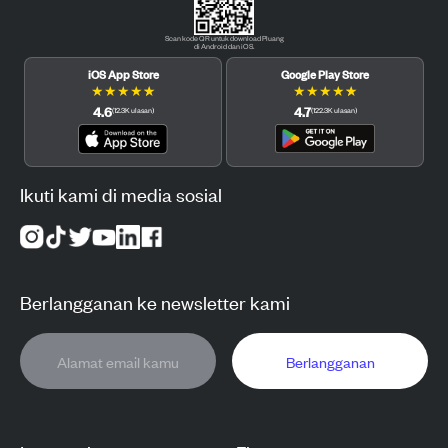
Scan kode QR untuk download Pluang
di Android dan iOS.
iOS App Store
Google Play Store
★
★
★
★
★
★
★
★
★
★
4.6
4.7
(
12.3K
ulasan
)
(
122.3K
ulasan
)
Ikuti kami di media sosial
Berlangganan ke newsletter kami
Berlangganan