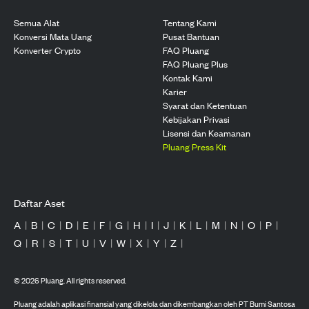
Semua Alat
Tentang Kami
Konversi Mata Uang
Pusat Bantuan
Konverter Crypto
FAQ Pluang
FAQ Pluang Plus
Kontak Kami
Karier
Syarat dan Ketentuan
Kebijakan Privasi
Lisensi dan Keamanan
Pluang Press Kit
Daftar Aset
A
|
B
|
C
|
D
|
E
|
F
|
G
|
H
|
I
|
J
|
K
|
L
|
M
|
N
|
O
|
P
|
Q
|
R
|
S
|
T
|
U
|
V
|
W
|
X
|
Y
|
Z
|
©
2026
Pluang. All rights reserved.
Pluang adalah aplikasi finansial yang dikelola dan dikembangkan oleh PT Bumi Santosa