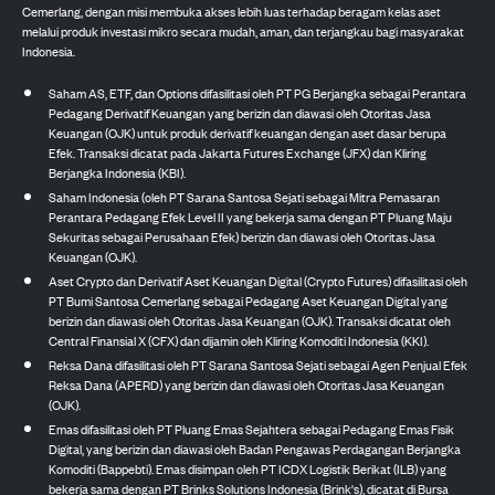
Cemerlang, dengan misi membuka akses lebih luas terhadap beragam kelas aset
melalui produk investasi mikro secara mudah, aman, dan terjangkau bagi masyarakat
Indonesia.
Saham AS, ETF, dan Options difasilitasi oleh PT PG Berjangka sebagai Perantara
Pedagang Derivatif Keuangan yang berizin dan diawasi oleh Otoritas Jasa
Keuangan (OJK) untuk produk derivatif keuangan dengan aset dasar berupa
Efek. Transaksi dicatat pada Jakarta Futures Exchange (JFX) dan Kliring
Berjangka Indonesia (KBI).
Saham Indonesia (oleh PT Sarana Santosa Sejati sebagai Mitra Pemasaran
Perantara Pedagang Efek Level II yang bekerja sama dengan PT Pluang Maju
Sekuritas sebagai Perusahaan Efek) berizin dan diawasi oleh Otoritas Jasa
Keuangan (OJK).
Aset Crypto dan Derivatif Aset Keuangan Digital (Crypto Futures) difasilitasi oleh
PT Bumi Santosa Cemerlang sebagai Pedagang Aset Keuangan Digital yang
berizin dan diawasi oleh Otoritas Jasa Keuangan (OJK). Transaksi dicatat oleh
Central Finansial X (CFX) dan dijamin oleh Kliring Komoditi Indonesia (KKI).
Reksa Dana difasilitasi oleh PT Sarana Santosa Sejati sebagai Agen Penjual Efek
Reksa Dana (APERD) yang berizin dan diawasi oleh Otoritas Jasa Keuangan
(OJK).
Emas difasilitasi oleh PT Pluang Emas Sejahtera sebagai Pedagang Emas Fisik
Digital, yang berizin dan diawasi oleh Badan Pengawas Perdagangan Berjangka
Komoditi (Bappebti). Emas disimpan oleh PT ICDX Logistik Berikat (ILB) yang
bekerja sama dengan PT Brinks Solutions Indonesia (Brink's), dicatat di Bursa