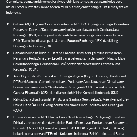
Cemerlang, dengan misi membuka akses lebih luas terhadap beragam kelas aset
melalui produk investasi mikro secara mudah, aman, dan terjangkau bagi masyarakat
Indonesia.
Saham AS, ETF, dan Options difasilitasi oleh PT PG Berjangka sebagai Perantara
Pedagang Derivatif Keuangan yang berizin dan diawasi oleh Otoritas Jasa
Keuangan (OJK) untuk produk derivatif keuangan dengan aset dasar berupa
Efek. Transaksi dicatat pada Jakarta Futures Exchange (JFX) dan Kliring
Berjangka Indonesia (KBI).
Saham Indonesia (oleh PT Sarana Santosa Sejati sebagai Mitra Pemasaran
Perantara Pedagang Efek Level II yang bekerja sama dengan PT Pluang Maju
Sekuritas sebagai Perusahaan Efek) berizin dan diawasi oleh Otoritas Jasa
Keuangan (OJK).
Aset Crypto dan Derivatif Aset Keuangan Digital (Crypto Futures) difasilitasi oleh
PT Bumi Santosa Cemerlang sebagai Pedagang Aset Keuangan Digital yang
berizin dan diawasi oleh Otoritas Jasa Keuangan (OJK). Transaksi dicatat oleh
Central Finansial X (CFX) dan dijamin oleh Kliring Komoditi Indonesia (KKI).
Reksa Dana difasilitasi oleh PT Sarana Santosa Sejati sebagai Agen Penjual Efek
Reksa Dana (APERD) yang berizin dan diawasi oleh Otoritas Jasa Keuangan
(OJK).
Emas difasilitasi oleh PT Pluang Emas Sejahtera sebagai Pedagang Emas Fisik
Digital, yang berizin dan diawasi oleh Badan Pengawas Perdagangan Berjangka
Komoditi (Bappebti). Emas disimpan oleh PT ICDX Logistik Berikat (ILB) yang
bekerja sama dengan PT Brinks Solutions Indonesia (Brink's), dicatat di Bursa