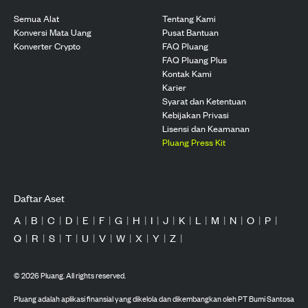
Semua Alat
Tentang Kami
Konversi Mata Uang
Pusat Bantuan
Konverter Crypto
FAQ Pluang
FAQ Pluang Plus
Kontak Kami
Karier
Syarat dan Ketentuan
Kebijakan Privasi
Lisensi dan Keamanan
Pluang Press Kit
Daftar Aset
A
|
B
|
C
|
D
|
E
|
F
|
G
|
H
|
I
|
J
|
K
|
L
|
M
|
N
|
O
|
P
|
Q
|
R
|
S
|
T
|
U
|
V
|
W
|
X
|
Y
|
Z
|
©
2026
Pluang. All rights reserved.
Pluang adalah aplikasi finansial yang dikelola dan dikembangkan oleh PT Bumi Santosa