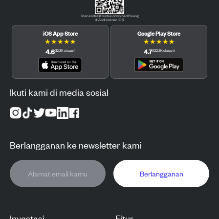
Scan kode QR untuk download Pluang
di Android dan iOS.
iOS App Store
Google Play Store
★
★
★
★
★
★
★
★
★
★
4.6
4.7
(
12.3K
ulasan
)
(
122.3K
ulasan
)
Ikuti kami di media sosial
Berlangganan ke newsletter kami
Berlangganan
Investasi
Fitur