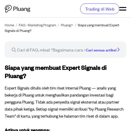
Trading di Web
Home
/
FAQ - Marketing Program
/
Pluang+
/
Siapa yang membuat Expert
Signals di Pluang?
Cari semua artikel
Artikel FAQ
Siapa yang membuat Expert Signals di
Pluang?
Expert Signals ditulis oleh tim riset internal Pluang — analis yang
bekerja di Pluang untuk menghasilkan pandangan investasi bagi
pengguna Pluang. Tidak ada penyedia signal eksternal atau partner
data pihak ketiga. Setiap signal memiliki atribusi "by Pluang Research
Team" di kartu, yang terhubung ke halaman tim riset di dalam app.
Artinya untuk pengguna: