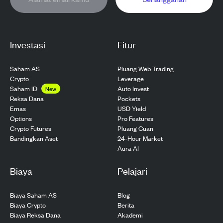
Investasi
Fitur
Saham AS
Pluang Web Trading
Crypto
Leverage
Saham ID
Auto Invest
New
Pockets
Reksa Dana
USD Yield
Emas
Pro Features
Options
Pluang Cuan
Crypto Futures
24-Hour Market
Bandingkan Aset
Aura AI
Biaya
Pelajari
Biaya Saham AS
Blog
Biaya Crypto
Berita
Biaya Reksa Dana
Akademi