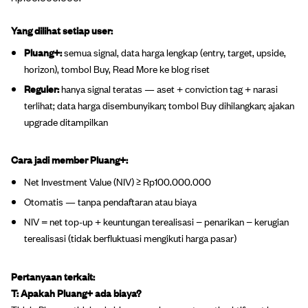
Yang dilihat setiap user:
Pluang+:
semua signal, data harga lengkap (entry, target, upside,
horizon), tombol Buy, Read More ke blog riset
Reguler:
hanya signal teratas — aset + conviction tag + narasi
terlihat; data harga disembunyikan; tombol Buy dihilangkan; ajakan
upgrade ditampilkan
Cara jadi member Pluang+:
Net Investment Value (NIV) ≥ Rp100.000.000
Otomatis — tanpa pendaftaran atau biaya
NIV = net top-up + keuntungan terealisasi − penarikan − kerugian
terealisasi (tidak berfluktuasi mengikuti harga pasar)
Pertanyaan terkait:
T: Apakah Pluang+ ada biaya?