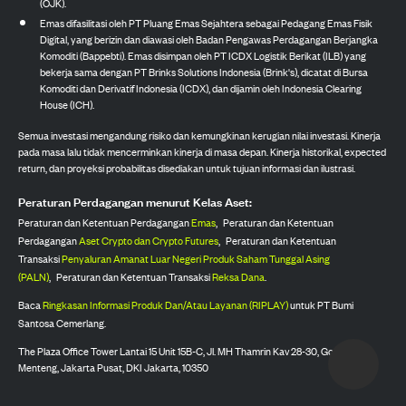
(OJK).
Emas difasilitasi oleh PT Pluang Emas Sejahtera sebagai Pedagang Emas Fisik
Digital, yang berizin dan diawasi oleh Badan Pengawas Perdagangan Berjangka
Komoditi (Bappebti). Emas disimpan oleh PT ICDX Logistik Berikat (ILB) yang
bekerja sama dengan PT Brinks Solutions Indonesia (Brink's), dicatat di Bursa
Komoditi dan Derivatif Indonesia (ICDX), dan dijamin oleh Indonesia Clearing
House (ICH).
Semua investasi mengandung risiko dan kemungkinan kerugian nilai investasi. Kinerja
pada masa lalu tidak mencerminkan kinerja di masa depan. Kinerja historikal, expected
return, dan proyeksi probabilitas disediakan untuk tujuan informasi dan ilustrasi.
Peraturan Perdagangan menurut Kelas Aset:
Peraturan dan Ketentuan Perdagangan
Emas
,
Peraturan dan Ketentuan
Perdagangan
Aset Crypto dan Crypto Futures
,
Peraturan dan Ketentuan
Transaksi
Penyaluran Amanat Luar Negeri Produk Saham Tunggal Asing
(PALN)
,
Peraturan dan Ketentuan Transaksi
Reksa Dana
.
Baca
Ringkasan Informasi Produk Dan/Atau Layanan (RIPLAY)
untuk PT Bumi
Santosa Cemerlang.
The Plaza Office Tower Lantai 15 Unit 15B-C, Jl. MH Thamrin Kav 28-30, Gondangdia,
Menteng, Jakarta Pusat, DKI Jakarta, 10350