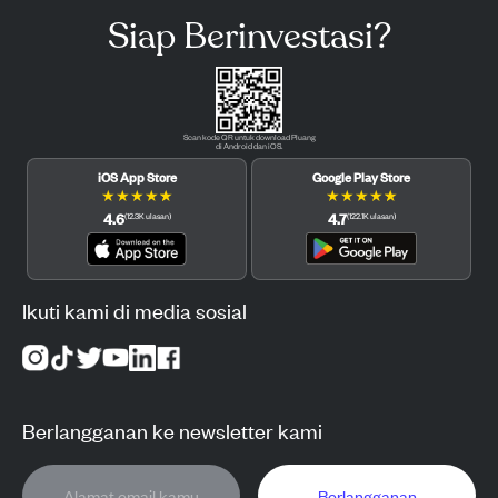
Siap Berinvestasi?
Scan kode QR untuk download Pluang
di Android dan iOS.
iOS App Store
Google Play Store
★
★
★
★
★
★
★
★
★
★
4.6
4.7
(
12.3K
ulasan
)
(
122.1K
ulasan
)
Ikuti kami di media sosial
Berlangganan ke newsletter kami
Berlangganan