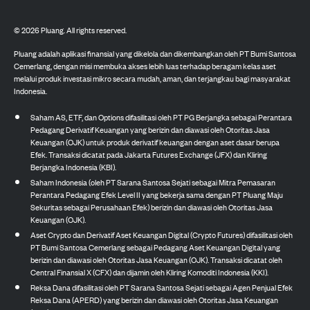
©
2026
Pluang. All rights reserved.
Pluang adalah aplikasi finansial yang dikelola dan dikembangkan oleh PT Bumi Santosa
Cemerlang, dengan misi membuka akses lebih luas terhadap beragam kelas aset
melalui produk investasi mikro secara mudah, aman, dan terjangkau bagi masyarakat
Indonesia.
Saham AS, ETF, dan Options difasilitasi oleh PT PG Berjangka sebagai Perantara
Pedagang Derivatif Keuangan yang berizin dan diawasi oleh Otoritas Jasa
Keuangan (OJK) untuk produk derivatif keuangan dengan aset dasar berupa
Efek. Transaksi dicatat pada Jakarta Futures Exchange (JFX) dan Kliring
Berjangka Indonesia (KBI).
Saham Indonesia (oleh PT Sarana Santosa Sejati sebagai Mitra Pemasaran
Perantara Pedagang Efek Level II yang bekerja sama dengan PT Pluang Maju
Sekuritas sebagai Perusahaan Efek) berizin dan diawasi oleh Otoritas Jasa
Keuangan (OJK).
Aset Crypto dan Derivatif Aset Keuangan Digital (Crypto Futures) difasilitasi oleh
PT Bumi Santosa Cemerlang sebagai Pedagang Aset Keuangan Digital yang
berizin dan diawasi oleh Otoritas Jasa Keuangan (OJK). Transaksi dicatat oleh
Central Finansial X (CFX) dan dijamin oleh Kliring Komoditi Indonesia (KKI).
Reksa Dana difasilitasi oleh PT Sarana Santosa Sejati sebagai Agen Penjual Efek
Reksa Dana (APERD) yang berizin dan diawasi oleh Otoritas Jasa Keuangan