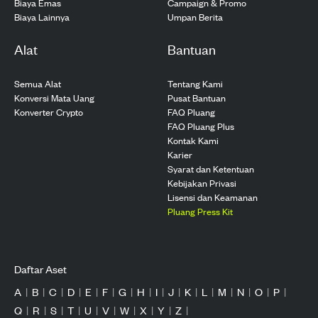
Biaya Emas
Campaign & Promo
Biaya Lainnya
Umpan Berita
Alat
Bantuan
Semua Alat
Tentang Kami
Konversi Mata Uang
Pusat Bantuan
Konverter Crypto
FAQ Pluang
FAQ Pluang Plus
Kontak Kami
Karier
Syarat dan Ketentuan
Kebijakan Privasi
Lisensi dan Keamanan
Pluang Press Kit
Daftar Aset
A
|
B
|
C
|
D
|
E
|
F
|
G
|
H
|
I
|
J
|
K
|
L
|
M
|
N
|
O
|
P
|
Q
|
R
|
S
|
T
|
U
|
V
|
W
|
X
|
Y
|
Z
|