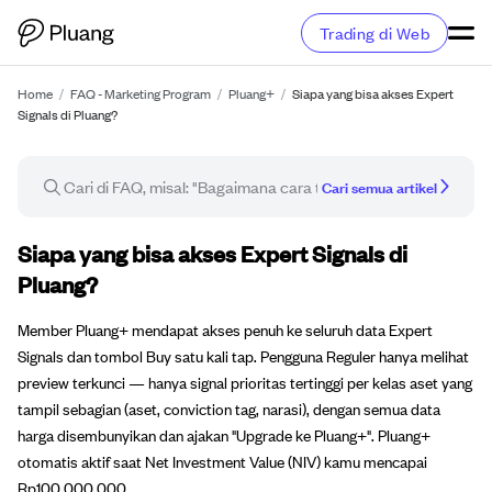
Trading di Web
Home
/
FAQ - Marketing Program
/
Pluang+
/
Siapa yang bisa akses Expert
Signals di Pluang?
Cari semua artikel
Artikel FAQ
Siapa yang bisa akses Expert Signals di
Pluang?
Member Pluang+ mendapat akses penuh ke seluruh data Expert
Signals dan tombol Buy satu kali tap. Pengguna Reguler hanya melihat
preview terkunci — hanya signal prioritas tertinggi per kelas aset yang
tampil sebagian (aset, conviction tag, narasi), dengan semua data
harga disembunyikan dan ajakan "Upgrade ke Pluang+". Pluang+
otomatis aktif saat Net Investment Value (NIV) kamu mencapai
Rp100.000.000.