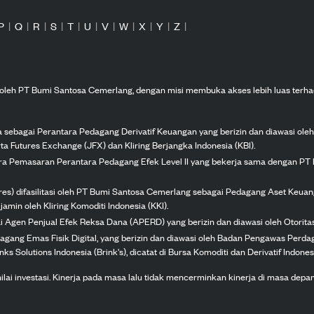
P
|
Q
|
R
|
S
|
T
|
U
|
V
|
W
|
X
|
Y
|
Z
|
n oleh PT Bumi Santosa Cemerlang, dengan misi membuka akses lebih luas terha
ka sebagai Perantara Pedagang Derivatif Keuangan yang berizin dan diawasi ole
ta Futures Exchange (JFX) dan Kliring Berjangka Indonesia (KBI).
tra Pemasaran Perantara Pedagang Efek Level II yang bekerja sama dengan PT 
ures) difasilitasi oleh PT Bumi Santosa Cemerlang sebagai Pedagang Aset Keuan
jamin oleh Kliring Komoditi Indonesia (KKI).
gai Agen Penjual Efek Reksa Dana (APERD) yang berizin dan diawasi oleh Otorit
dagang Emas Fisik Digital, yang berizin dan diawasi oleh Badan Pengawas Perd
s Solutions Indonesia (Brink's), dicatat di Bursa Komoditi dan Derivatif Indones
 investasi. Kinerja pada masa lalu tidak mencerminkan kinerja di masa depan. K