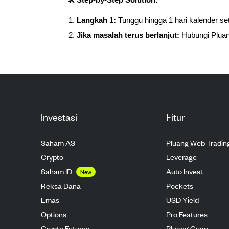
🛠️ Step-by-Step Solution:
Langkah 1:
Tunggu hingga 1 hari kalender 
Jika masalah terus berlanjut:
Hubungi Plua
Investasi
Fitur
Saham AS
Pluang Web Tradin
Crypto
Leverage
Saham ID
Auto Invest
New
Reksa Dana
Pockets
Emas
USD Yield
Options
Pro Features
Crypto Futures
Pluang Cuan