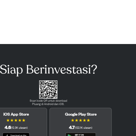
Siap Berinvestasi?
Scan kode QR untuk download
Pluang di Android dan iOS.
iOS App Store
Google Play Store
★
★
★
★
★
★
★
★
★
★
4.6
4.7
(
12.3K
ulasan
)
(
122.1K
ulasan
)