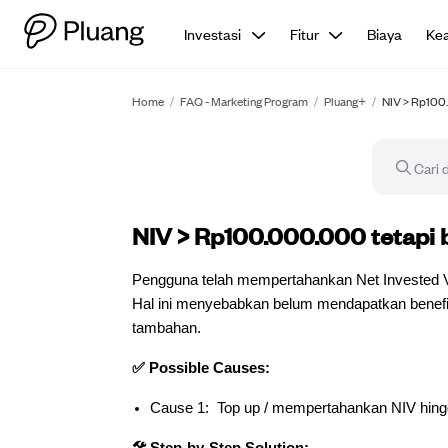
Investasi
Fitur
Biaya
Ke
Home
/
FAQ - Marketing Program
/
Pluang+
/
NIV > Rp100.
Panduan troubleshooting
NIV > Rp100.000.000 tetapi b
Pengguna telah mempertahankan Net Invested Va
Hal ini menyebabkan belum mendapatkan benefit 
tambahan.
✅ Possible Causes:
Cause 1: Top up / mempertahankan NIV hingg