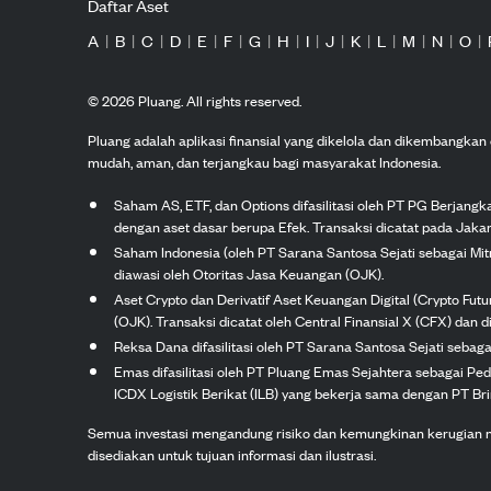
Daftar Aset
A
|
B
|
C
|
D
|
E
|
F
|
G
|
H
|
I
|
J
|
K
|
L
|
M
|
N
|
O
|
©
2026
Pluang. All rights reserved.
Pluang adalah aplikasi finansial yang dikelola dan dikembangka
mudah, aman, dan terjangkau bagi masyarakat Indonesia.
Saham AS, ETF, dan Options difasilitasi oleh PT PG Berjang
dengan aset dasar berupa Efek. Transaksi dicatat pada Jakar
Saham Indonesia (oleh PT Sarana Santosa Sejati sebagai Mi
diawasi oleh Otoritas Jasa Keuangan (OJK).
Aset Crypto dan Derivatif Aset Keuangan Digital (Crypto Fut
(OJK). Transaksi dicatat oleh Central Finansial X (CFX) dan di
Reksa Dana difasilitasi oleh PT Sarana Santosa Sejati seba
Emas difasilitasi oleh PT Pluang Emas Sejahtera sebagai Pe
ICDX Logistik Berikat (ILB) yang bekerja sama dengan PT Brink
Semua investasi mengandung risiko dan kemungkinan kerugian nilai
disediakan untuk tujuan informasi dan ilustrasi.