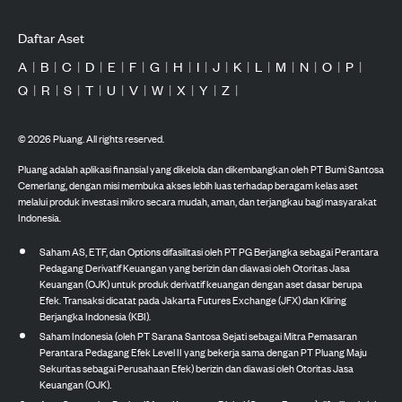
Daftar Aset
A
|
B
|
C
|
D
|
E
|
F
|
G
|
H
|
I
|
J
|
K
|
L
|
M
|
N
|
O
|
P
|
Q
|
R
|
S
|
T
|
U
|
V
|
W
|
X
|
Y
|
Z
|
©
2026
Pluang. All rights reserved.
Pluang adalah aplikasi finansial yang dikelola dan dikembangkan oleh PT Bumi Santosa
Cemerlang, dengan misi membuka akses lebih luas terhadap beragam kelas aset
melalui produk investasi mikro secara mudah, aman, dan terjangkau bagi masyarakat
Indonesia.
Saham AS, ETF, dan Options difasilitasi oleh PT PG Berjangka sebagai Perantara
Pedagang Derivatif Keuangan yang berizin dan diawasi oleh Otoritas Jasa
Keuangan (OJK) untuk produk derivatif keuangan dengan aset dasar berupa
Efek. Transaksi dicatat pada Jakarta Futures Exchange (JFX) dan Kliring
Berjangka Indonesia (KBI).
Saham Indonesia (oleh PT Sarana Santosa Sejati sebagai Mitra Pemasaran
Perantara Pedagang Efek Level II yang bekerja sama dengan PT Pluang Maju
Sekuritas sebagai Perusahaan Efek) berizin dan diawasi oleh Otoritas Jasa
Keuangan (OJK).