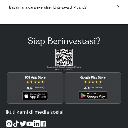
Bagaimana cara exercise rights saya di Pluang?
Siap Berinvestasi?
Scan kode QR untuk download Pluang
di Android dan iOS.
iOS App Store
Google Play Store
★
★
★
★
★
★
★
★
★
★
4.6
4.7
(
12.3K
ulasan
)
(
122.1K
ulasan
)
Ikuti kami di media sosial