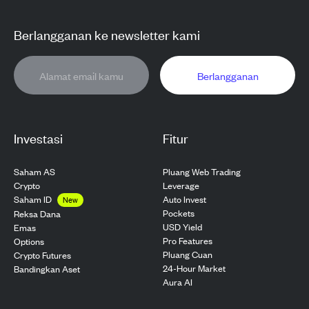
Berlangganan ke newsletter kami
Berlangganan
Investasi
Fitur
Saham AS
Pluang Web Trading
Crypto
Leverage
Saham ID
Auto Invest
New
Pockets
Reksa Dana
USD Yield
Emas
Pro Features
Options
Pluang Cuan
Crypto Futures
24-Hour Market
Bandingkan Aset
Aura AI