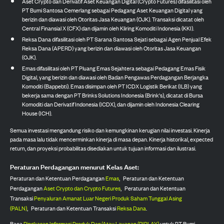
Aset Crypto dan Derivatif Aset Keuangan Digital (Crypto Futures) difasilitasi oleh
PT Bumi Santosa Cemerlang sebagai Pedagang Aset Keuangan Digital yang
berizin dan diawasi oleh Otoritas Jasa Keuangan (OJK). Transaksi dicatat oleh
Central Finansial X (CFX) dan dijamin oleh Kliring Komoditi Indonesia (KKI).
Reksa Dana difasilitasi oleh PT Sarana Santosa Sejati sebagai Agen Penjual Efek
Reksa Dana (APERD) yang berizin dan diawasi oleh Otoritas Jasa Keuangan
(OJK).
Emas difasilitasi oleh PT Pluang Emas Sejahtera sebagai Pedagang Emas Fisik
Digital, yang berizin dan diawasi oleh Badan Pengawas Perdagangan Berjangka
Komoditi (Bappebti). Emas disimpan oleh PT ICDX Logistik Berikat (ILB) yang
bekerja sama dengan PT Brinks Solutions Indonesia (Brink's), dicatat di Bursa
Komoditi dan Derivatif Indonesia (ICDX), dan dijamin oleh Indonesia Clearing
House (ICH).
Semua investasi mengandung risiko dan kemungkinan kerugian nilai investasi. Kinerja
pada masa lalu tidak mencerminkan kinerja di masa depan. Kinerja historikal, expected
return, dan proyeksi probabilitas disediakan untuk tujuan informasi dan ilustrasi.
Peraturan Perdagangan menurut Kelas Aset:
Peraturan dan Ketentuan Perdagangan
Emas
,
Peraturan dan Ketentuan
Perdagangan
Aset Crypto dan Crypto Futures
,
Peraturan dan Ketentuan
Transaksi
Penyaluran Amanat Luar Negeri Produk Saham Tunggal Asing
(PALN)
,
Peraturan dan Ketentuan Transaksi
Reksa Dana
.
Baca
Ringkasan Informasi Produk Dan/Atau Layanan (RIPLAY)
untuk PT Bumi