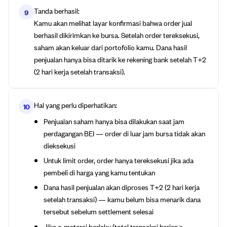
Tanda berhasil:
9
Kamu akan melihat layar konfirmasi bahwa order jual
berhasil dikirimkan ke bursa. Setelah order tereksekusi,
saham akan keluar dari portofolio kamu. Dana hasil
penjualan hanya bisa ditarik ke rekening bank setelah T+2
(2 hari kerja setelah transaksi).
Hal yang perlu diperhatikan:
10
Penjualan saham hanya bisa dilakukan saat jam
perdagangan BEI — order di luar jam bursa tidak akan
dieksekusi
Untuk limit order, order hanya tereksekusi jika ada
pembeli di harga yang kamu tentukan
Dana hasil penjualan akan diproses T+2 (2 hari kerja
setelah transaksi) — kamu belum bisa menarik dana
tersebut sebelum settlement selesai
Jika e-materai berlaku (total transaksi harian >