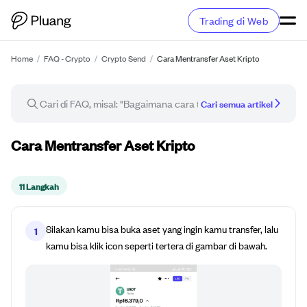
Trading di Web
Home
/
FAQ - Crypto
/
Crypto Send
/
Cara Mentransfer Aset Kripto
Cari semua artikel
Panduan cara
Cara Mentransfer Aset Kripto
11 Langkah
Silakan kamu bisa buka aset yang ingin kamu transfer, lalu
1
kamu bisa klik icon seperti tertera di gambar di bawah.