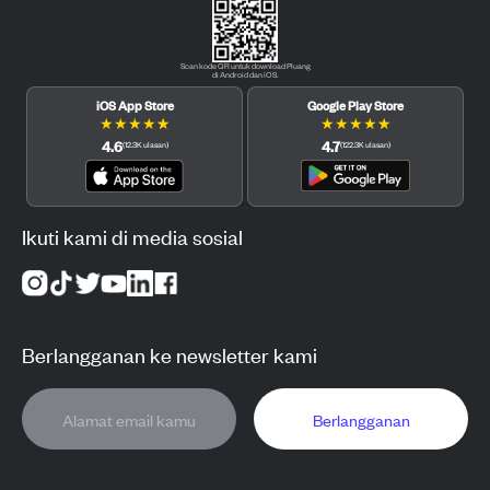
Scan kode QR untuk download Pluang
di Android dan iOS.
iOS App Store
Google Play Store
★
★
★
★
★
★
★
★
★
★
4.6
4.7
(
12.3K
ulasan
)
(
122.3K
ulasan
)
Ikuti kami di media sosial
Berlangganan ke newsletter kami
Berlangganan