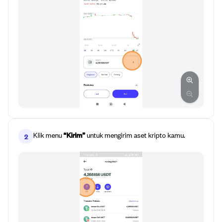
Klik menu
“Kirim”
untuk mengirim aset kripto kamu.
2