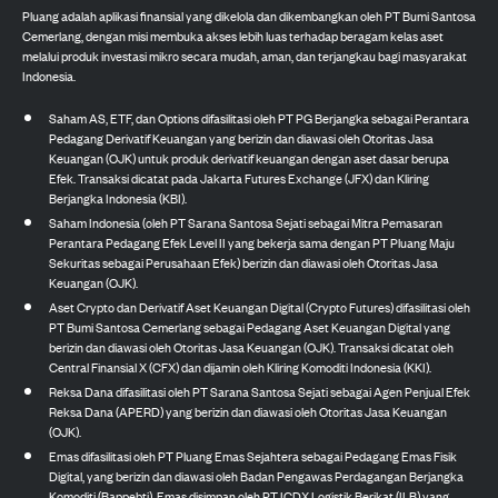
Pluang adalah aplikasi finansial yang dikelola dan dikembangkan oleh PT Bumi Santosa
Cemerlang, dengan misi membuka akses lebih luas terhadap beragam kelas aset
melalui produk investasi mikro secara mudah, aman, dan terjangkau bagi masyarakat
Indonesia.
Saham AS, ETF, dan Options difasilitasi oleh PT PG Berjangka sebagai Perantara
Pedagang Derivatif Keuangan yang berizin dan diawasi oleh Otoritas Jasa
Keuangan (OJK) untuk produk derivatif keuangan dengan aset dasar berupa
Efek. Transaksi dicatat pada Jakarta Futures Exchange (JFX) dan Kliring
Berjangka Indonesia (KBI).
Saham Indonesia (oleh PT Sarana Santosa Sejati sebagai Mitra Pemasaran
Perantara Pedagang Efek Level II yang bekerja sama dengan PT Pluang Maju
Sekuritas sebagai Perusahaan Efek) berizin dan diawasi oleh Otoritas Jasa
Keuangan (OJK).
Aset Crypto dan Derivatif Aset Keuangan Digital (Crypto Futures) difasilitasi oleh
PT Bumi Santosa Cemerlang sebagai Pedagang Aset Keuangan Digital yang
berizin dan diawasi oleh Otoritas Jasa Keuangan (OJK). Transaksi dicatat oleh
Central Finansial X (CFX) dan dijamin oleh Kliring Komoditi Indonesia (KKI).
Reksa Dana difasilitasi oleh PT Sarana Santosa Sejati sebagai Agen Penjual Efek
Reksa Dana (APERD) yang berizin dan diawasi oleh Otoritas Jasa Keuangan
(OJK).
Emas difasilitasi oleh PT Pluang Emas Sejahtera sebagai Pedagang Emas Fisik
Digital, yang berizin dan diawasi oleh Badan Pengawas Perdagangan Berjangka
Komoditi (Bappebti). Emas disimpan oleh PT ICDX Logistik Berikat (ILB) yang