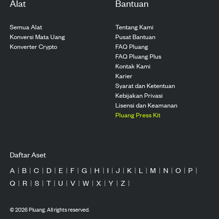
Alat
Bantuan
Semua Alat
Tentang Kami
Konversi Mata Uang
Pusat Bantuan
Konverter Crypto
FAQ Pluang
FAQ Pluang Plus
Kontak Kami
Karier
Syarat dan Ketentuan
Kebijakan Privasi
Lisensi dan Keamanan
Pluang Press Kit
Daftar Aset
A
|
B
|
C
|
D
|
E
|
F
|
G
|
H
|
I
|
J
|
K
|
L
|
M
|
N
|
O
|
P
|
Q
|
R
|
S
|
T
|
U
|
V
|
W
|
X
|
Y
|
Z
|
©
2026
Pluang. All rights reserved.