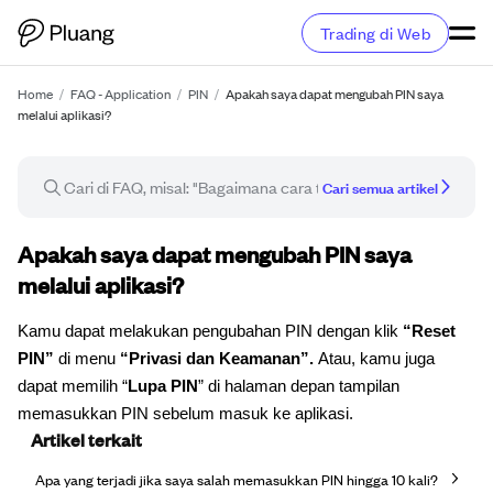
Trading di Web
Home
/
FAQ - Application
/
PIN
/
Apakah saya dapat mengubah PIN saya
melalui aplikasi?
Cari semua artikel
Artikel FAQ
Apakah saya dapat mengubah PIN saya
melalui aplikasi?
Kamu dapat melakukan pengubahan PIN dengan klik
“Reset
PIN”
di menu
“Privasi dan Keamanan”.
Atau, kamu juga
dapat memilih “
Lupa PIN
” di halaman depan tampilan
memasukkan PIN sebelum masuk ke aplikasi.
Artikel terkait
Apa yang terjadi jika saya salah memasukkan PIN hingga 10 kali?