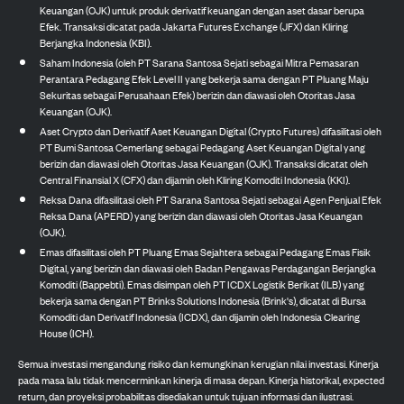
Keuangan (OJK) untuk produk derivatif keuangan dengan aset dasar berupa
Efek. Transaksi dicatat pada Jakarta Futures Exchange (JFX) dan Kliring
Berjangka Indonesia (KBI).
Saham Indonesia (oleh PT Sarana Santosa Sejati sebagai Mitra Pemasaran
Perantara Pedagang Efek Level II yang bekerja sama dengan PT Pluang Maju
Sekuritas sebagai Perusahaan Efek) berizin dan diawasi oleh Otoritas Jasa
Keuangan (OJK).
Aset Crypto dan Derivatif Aset Keuangan Digital (Crypto Futures) difasilitasi oleh
PT Bumi Santosa Cemerlang sebagai Pedagang Aset Keuangan Digital yang
berizin dan diawasi oleh Otoritas Jasa Keuangan (OJK). Transaksi dicatat oleh
Central Finansial X (CFX) dan dijamin oleh Kliring Komoditi Indonesia (KKI).
Reksa Dana difasilitasi oleh PT Sarana Santosa Sejati sebagai Agen Penjual Efek
Reksa Dana (APERD) yang berizin dan diawasi oleh Otoritas Jasa Keuangan
(OJK).
Emas difasilitasi oleh PT Pluang Emas Sejahtera sebagai Pedagang Emas Fisik
Digital, yang berizin dan diawasi oleh Badan Pengawas Perdagangan Berjangka
Komoditi (Bappebti). Emas disimpan oleh PT ICDX Logistik Berikat (ILB) yang
bekerja sama dengan PT Brinks Solutions Indonesia (Brink's), dicatat di Bursa
Komoditi dan Derivatif Indonesia (ICDX), dan dijamin oleh Indonesia Clearing
House (ICH).
Semua investasi mengandung risiko dan kemungkinan kerugian nilai investasi. Kinerja
pada masa lalu tidak mencerminkan kinerja di masa depan. Kinerja historikal, expected
return, dan proyeksi probabilitas disediakan untuk tujuan informasi dan ilustrasi.