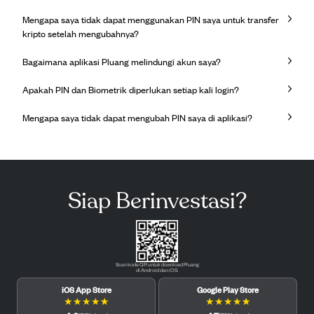
Mengapa saya tidak dapat menggunakan PIN saya untuk transfer
kripto setelah mengubahnya?
Bagaimana aplikasi Pluang melindungi akun saya?
Apakah PIN dan Biometrik diperlukan setiap kali login?
Mengapa saya tidak dapat mengubah PIN saya di aplikasi?
Siap Berinvestasi?
Scan kode QR untuk download Pluang
di Android dan iOS.
iOS App Store
Google Play Store
★
★
★
★
★
★
★
★
★
★