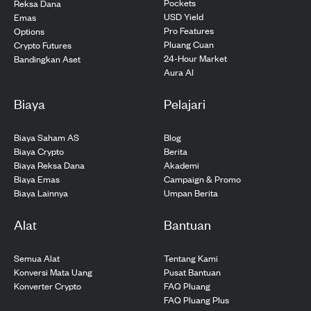
Pockets
Reksa Dana
USD Yield
Emas
Pro Features
Options
Pluang Cuan
Crypto Futures
24-Hour Market
Bandingkan Aset
Aura AI
Biaya
Pelajari
Biaya Saham AS
Blog
Biaya Crypto
Berita
Biaya Reksa Dana
Akademi
Biaya Emas
Campaign & Promo
Biaya Lainnya
Umpan Berita
Alat
Bantuan
Semua Alat
Tentang Kami
Konversi Mata Uang
Pusat Bantuan
Konverter Crypto
FAQ Pluang
FAQ Pluang Plus