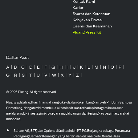
Kontak Kami
Karier
Syarat dan Ketentuan
Kebijakan Privasi
Lisensi dan Keamanan
Pluang Press Kit
Daftar Aset
A
|
B
|
C
|
D
|
E
|
F
|
G
|
H
|
I
|
J
|
K
|
L
|
M
|
N
|
O
|
P
|
Q
|
R
|
S
|
T
|
U
|
V
|
W
|
X
|
Y
|
Z
|
©
2026
Pluang. All rights reserved.
Pluang adalah aplikasi finansial yang dikelola dan dikembangkan oleh PT Bumi Santosa
Cemerlang, dengan misi membuka akses lebih luas terhadap beragam kelas aset
melalui produk investasi mikro secara mudah, aman, dan terjangkau bagi masyarakat
Indonesia.
Saham AS, ETF, dan Options difasilitasi oleh PT PG Berjangka sebagai Perantara
Pedagang Derivatif Keuangan yang berizin dan diawasi oleh Otoritas Jasa