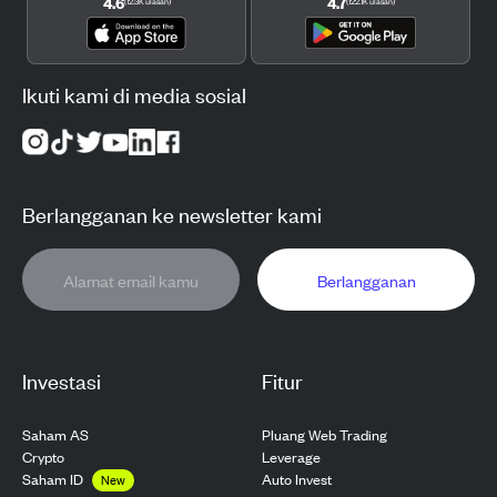
4.6
4.7
(
12.3K
ulasan
)
(
122.1K
ulasan
)
Ikuti kami di media sosial
Berlangganan ke newsletter kami
Berlangganan
Investasi
Fitur
Saham AS
Pluang Web Trading
Crypto
Leverage
Saham ID
Auto Invest
New