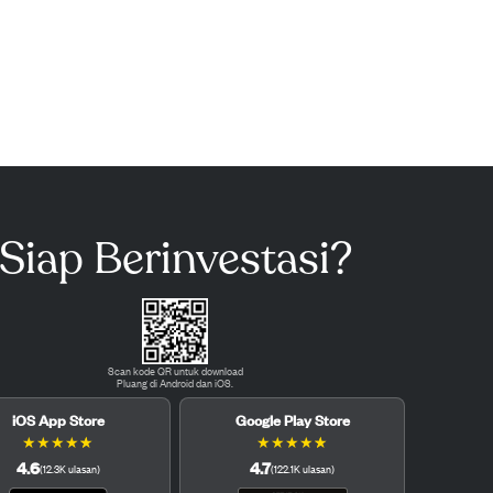
Siap Berinvestasi?
Scan kode QR untuk download
Pluang di Android dan iOS.
iOS App Store
Google Play Store
★
★
★
★
★
★
★
★
★
★
4.6
4.7
(
12.3K
ulasan
)
(
122.1K
ulasan
)