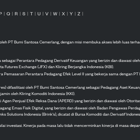
P
|
Q
|
R
|
S
|
T
|
U
|
V
|
W
|
X
|
Y
|
Z
|
n oleh PT Bumi Santosa Cemerlang, dengan misi membuka akses lebih luas terha
ka sebagai Perantara Pedagang Derivatif Keuangan yang berizin dan diawasi ole
ta Futures Exchange (JFX) dan Kliring Berjangka Indonesia (KBI).
tra Pemasaran Perantara Pedagang Efek Level II yang bekerja sama dengan PT 
ures) difasilitasi oleh PT Bumi Santosa Cemerlang sebagai Pedagang Aset Keuan
jamin oleh Kliring Komoditi Indonesia (KKI).
gai Agen Penjual Efek Reksa Dana (APERD) yang berizin dan diawasi oleh Otorit
dagang Emas Fisik Digital, yang berizin dan diawasi oleh Badan Pengawas Perd
s Solutions Indonesia (Brink's), dicatat di Bursa Komoditi dan Derivatif Indones
 investasi. Kinerja pada masa lalu tidak mencerminkan kinerja di masa depan. K