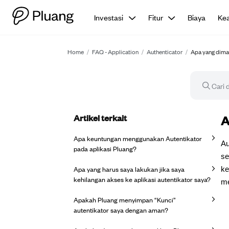
Investasi
Fitur
Biaya
Ke
Home
/
FAQ - Application
/
Authenticator
/
Apa yang dima
Artikel terkait
Ar
A
Apa keuntungan menggunakan Autentikator
Au
pada aplikasi Pluang?
se
Apa yang harus saya lakukan jika saya
ke
kehilangan akses ke aplikasi autentikator saya?
me
Apakah Pluang menyimpan “Kunci”
autentikator saya dengan aman?