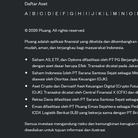
Daftar Aset
A
|
B
|
C
|
D
|
E
|
F
|
G
|
H
|
I
|
J
|
K
|
L
|
M
|
N
|
O
|
©
2026
Pluang. All rights reserved.
Pluang adalah aplikasi finansial yang dikelola dan dikembangka
mudah, aman, dan terjangkau bagi masyarakat Indonesia.
Saham AS, ETF, dan Options difasilitasi oleh PT PG Berjang
dengan aset dasar berupa Efek. Transaksi dicatat pada Jakar
Saham Indonesia (oleh PT Sarana Santosa Sejati sebagai Mi
diawasi oleh Otoritas Jasa Keuangan (OJK).
Aset Crypto dan Derivatif Aset Keuangan Digital (Crypto Fut
(OJK). Transaksi dicatat oleh Central Finansial X (CFX) dan di
Reksa Dana difasilitasi oleh PT Sarana Santosa Sejati seba
Emas difasilitasi oleh PT Pluang Emas Sejahtera sebagai Pe
ICDX Logistik Berikat (ILB) yang bekerja sama dengan PT Brink
Semua investasi mengandung risiko dan kemungkinan kerugian nilai
disediakan untuk tujuan informasi dan ilustrasi.