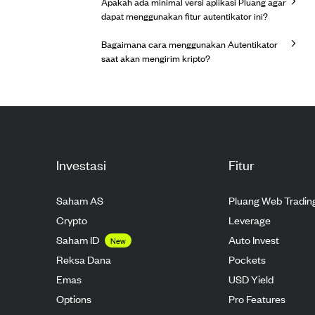
Apakah ada minimal versi aplikasi Pluang agar
dapat menggunakan fitur autentikator ini?
Bagaimana cara menggunakan Autentikator
saat akan mengirim kripto?
Investasi
Fitur
Saham AS
Pluang Web Tradin
Crypto
Leverage
Saham ID
Auto Invest
New
Reksa Dana
Pockets
Emas
USD Yield
Options
Pro Features