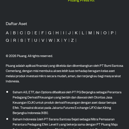
Daftar Aset
A
|
B
|
C
|
D
|
E
|
F
|
G
|
H
|
I
|
J
|
K
|
L
|
M
|
N
|
O
|
P
|
Q
|
R
|
S
|
T
|
U
|
V
|
W
|
X
|
Y
|
Z
|
©
2026
Pluang. All rights reserved.
Pluang adalah aplikasi finansial yang dikelola dan dikembangkan oleh PT Bumi Santosa
Cemerlang, dengan misi membuka akses lebih luas terhadap beragam kelas aset
melalui produk investasi mikro secara mudah, aman, dan terjangkau bagi masyarakat
Indonesia.
Saham AS, ETF, dan Options difasilitasi oleh PT PG Berjangka sebagai Perantara
Pedagang Derivatif Keuangan yang berizin dan diawasi oleh Otoritas Jasa
Keuangan (OJK) untuk produk derivatif keuangan dengan aset dasar berupa
Efek. Transaksi dicatat pada Jakarta Futures Exchange (JFX) dan Kliring
Berjangka Indonesia (KBI).
Saham Indonesia (oleh PT Sarana Santosa Sejati sebagai Mitra Pemasaran
Perantara Pedagang Efek Level II yang bekerja sama dengan PT Pluang Maju