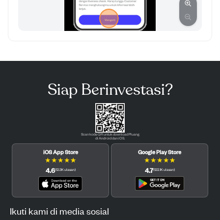
Siap Berinvestasi?
Scan kode QR untuk download Pluang
di Android dan iOS.
iOS App Store
Google Play Store
★
★
★
★
★
★
★
★
★
★
4.6
4.7
(
12.3K
ulasan
)
(
122.1K
ulasan
)
Ikuti kami di media sosial