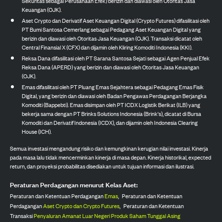
Sekuritas sebagai Perusahaan Efek) berizin dan diawasi oleh Otoritas Jasa
Keuangan (OJK).
Aset Crypto dan Derivatif Aset Keuangan Digital (Crypto Futures) difasilitasi oleh
PT Bumi Santosa Cemerlang sebagai Pedagang Aset Keuangan Digital yang
berizin dan diawasi oleh Otoritas Jasa Keuangan (OJK). Transaksi dicatat oleh
Central Finansial X (CFX) dan dijamin oleh Kliring Komoditi Indonesia (KKI).
Reksa Dana difasilitasi oleh PT Sarana Santosa Sejati sebagai Agen Penjual Efek
Reksa Dana (APERD) yang berizin dan diawasi oleh Otoritas Jasa Keuangan
(OJK).
Emas difasilitasi oleh PT Pluang Emas Sejahtera sebagai Pedagang Emas Fisik
Digital, yang berizin dan diawasi oleh Badan Pengawas Perdagangan Berjangka
Komoditi (Bappebti). Emas disimpan oleh PT ICDX Logistik Berikat (ILB) yang
bekerja sama dengan PT Brinks Solutions Indonesia (Brink's), dicatat di Bursa
Komoditi dan Derivatif Indonesia (ICDX), dan dijamin oleh Indonesia Clearing
House (ICH).
Semua investasi mengandung risiko dan kemungkinan kerugian nilai investasi. Kinerja
pada masa lalu tidak mencerminkan kinerja di masa depan. Kinerja historikal, expected
return, dan proyeksi probabilitas disediakan untuk tujuan informasi dan ilustrasi.
Peraturan Perdagangan menurut Kelas Aset:
Peraturan dan Ketentuan Perdagangan
Emas
,
Peraturan dan Ketentuan
Perdagangan
Aset Crypto dan Crypto Futures
,
Peraturan dan Ketentuan
Transaksi
Penyaluran Amanat Luar Negeri Produk Saham Tunggal Asing