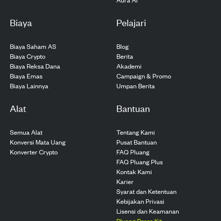
Biaya
Pelajari
Biaya Saham AS
Blog
Biaya Crypto
Berita
Biaya Reksa Dana
Akademi
Biaya Emas
Campaign & Promo
Biaya Lainnya
Umpan Berita
Alat
Bantuan
Semua Alat
Tentang Kami
Konversi Mata Uang
Pusat Bantuan
Konverter Crypto
FAQ Pluang
FAQ Pluang Plus
Kontak Kami
Karier
Syarat dan Ketentuan
Kebijakan Privasi
Lisensi dan Keamanan
Pluang Press Kit