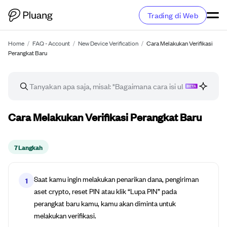
Trading di Web
Home
/
FAQ - Account
/
New Device Verification
/
Cara Melakukan Verifikasi
Perangkat Baru
Panduan cara
Cara Melakukan Verifikasi Perangkat Baru
7 Langkah
Saat kamu ingin melakukan penarikan dana, pengiriman
1
aset crypto, reset PIN atau klik “Lupa PIN” pada
perangkat baru kamu, kamu akan diminta untuk
melakukan verifikasi.