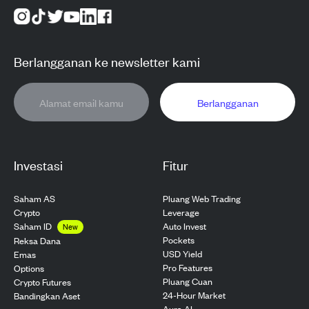
Berlangganan ke newsletter kami
Berlangganan
Investasi
Fitur
Saham AS
Pluang Web Trading
Crypto
Leverage
Saham ID
Auto Invest
New
Pockets
Reksa Dana
USD Yield
Emas
Pro Features
Options
Pluang Cuan
Crypto Futures
24-Hour Market
Bandingkan Aset
Aura AI