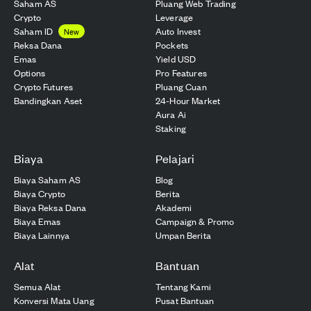
Saham AS
Pluang Web Trading
Crypto
Leverage
Saham ID
Auto Invest
New
Reksa Dana
Pockets
Emas
Yield USD
Options
Pro Features
Crypto Futures
Pluang Cuan
Bandingkan Aset
24-Hour Market
Aura Ai
Staking
Biaya
Pelajari
Biaya Saham AS
Blog
Biaya Crypto
Berita
Biaya Reksa Dana
Akademi
Biaya Emas
Campaign & Promo
Biaya Lainnya
Umpan Berita
Alat
Bantuan
Semua Alat
Tentang Kami
Konversi Mata Uang
Pusat Bantuan