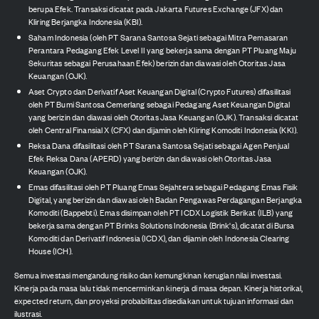
berupa Efek. Transaksi dicatat pada Jakarta Futures Exchange (JFX) dan
Kliring Berjangka Indonesia (KBI).
Saham Indonesia (oleh PT Sarana Santosa Sejati sebagai Mitra Pemasaran
Perantara Pedagang Efek Level II yang bekerja sama dengan PT Pluang Maju
Sekuritas sebagai Perusahaan Efek) berizin dan diawasi oleh Otoritas Jasa
Keuangan (OJK).
Aset Crypto dan Derivatif Aset Keuangan Digital (Crypto Futures) difasilitasi
oleh PT Bumi Santosa Cemerlang sebagai Pedagang Aset Keuangan Digital
yang berizin dan diawasi oleh Otoritas Jasa Keuangan (OJK). Transaksi dicatat
oleh Central Finansial X (CFX) dan dijamin oleh Kliring Komoditi Indonesia (KKI).
Reksa Dana difasilitasi oleh PT Sarana Santosa Sejati sebagai Agen Penjual
Efek Reksa Dana (APERD) yang berizin dan diawasi oleh Otoritas Jasa
Keuangan (OJK).
Emas difasilitasi oleh PT Pluang Emas Sejahtera sebagai Pedagang Emas Fisik
Digital, yang berizin dan diawasi oleh Badan Pengawas Perdagangan Berjangka
Komoditi (Bappebti). Emas disimpan oleh PT ICDX Logistik Berikat (ILB) yang
bekerja sama dengan PT Brinks Solutions Indonesia (Brink's), dicatat di Bursa
Komoditi dan Derivatif Indonesia (ICDX), dan dijamin oleh Indonesia Clearing
House (ICH).
Semua investasi mengandung risiko dan kemungkinan kerugian nilai investasi.
Kinerja pada masa lalu tidak mencerminkan kinerja di masa depan. Kinerja historikal,
expected return, dan proyeksi probabilitas disediakan untuk tujuan informasi dan
ilustrasi.