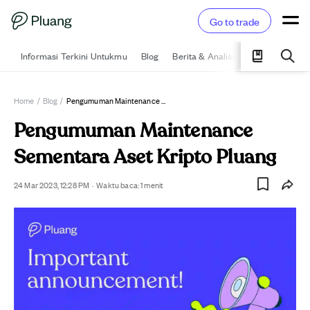
Go to trade
Informasi Terkini Untukmu
Blog
Berita & Analisis
Pelajari
Ka
Home
/
Blog
/
Pengumuman Maintenance Sementara Aset Kripto Pluang
Pengumuman Maintenance
Sementara Aset Kripto Pluang
24 Mar 2023, 12:28 PM
·
Waktu baca:
1
menit