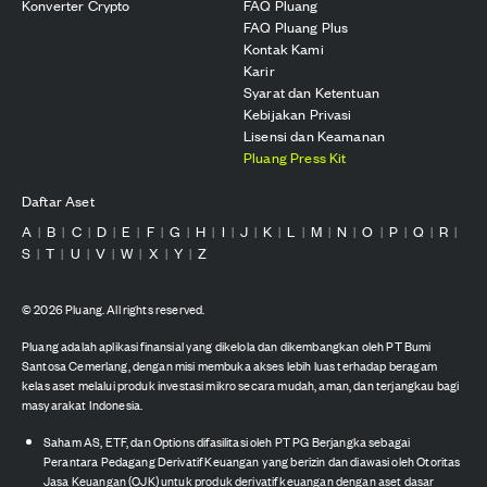
Konverter Crypto
FAQ Pluang
FAQ Pluang Plus
Kontak Kami
Karir
Syarat dan Ketentuan
Kebijakan Privasi
Lisensi dan Keamanan
Pluang Press Kit
Daftar Aset
A
B
C
D
E
F
G
H
I
J
K
L
M
N
O
P
Q
R
|
|
|
|
|
|
|
|
|
|
|
|
|
|
|
|
|
|
S
T
U
V
W
X
Y
Z
|
|
|
|
|
|
|
©
2026
Pluang. All rights reserved.
Pluang adalah aplikasi finansial yang dikelola dan dikembangkan oleh PT Bumi
Santosa Cemerlang, dengan misi membuka akses lebih luas terhadap beragam
kelas aset melalui produk investasi mikro secara mudah, aman, dan terjangkau bagi
masyarakat Indonesia.
Saham AS, ETF, dan Options difasilitasi oleh PT PG Berjangka sebagai
Perantara Pedagang Derivatif Keuangan yang berizin dan diawasi oleh Otoritas
Jasa Keuangan (OJK) untuk produk derivatif keuangan dengan aset dasar