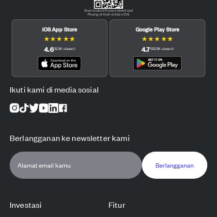
Scan kode QR untuk download
Pluang di Android dan iOS.
iOS App Store
Google Play Store
★
★
★
★
★
★
★
★
★
★
4.6
4.7
(
12.3K
ulasan
)
(
122.3K
ulasan
)
Ikuti kami di media sosial
Berlangganan ke newsletter kami
Berlangganan
Investasi
Fitur