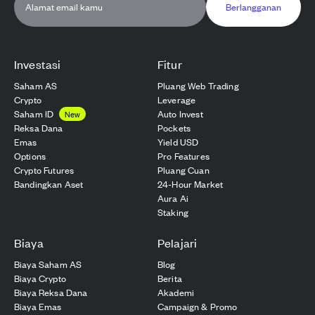
Berlangganan
Investasi
Fitur
Saham AS
Pluang Web Trading
Crypto
Leverage
Saham ID
Auto Invest
New
Reksa Dana
Pockets
Emas
Yield USD
Options
Pro Features
Crypto Futures
Pluang Cuan
Bandingkan Aset
24-Hour Market
Aura Ai
Staking
Biaya
Pelajari
Biaya Saham AS
Blog
Biaya Crypto
Berita
Biaya Reksa Dana
Akademi
Biaya Emas
Campaign & Promo