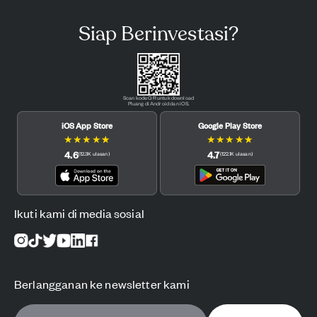
Siap Berinvestasi?
Scan kode QR untuk download
Pluang di Android dan iOS.
iOS App Store
Google Play Store
★
★
★
★
★
★
★
★
★
★
4.6
4.7
(
12.3K
ulasan
)
(
122.1K
ulasan
)
Ikuti kami di media sosial
Berlangganan ke newsletter kami