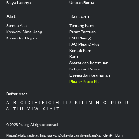
Biaya Lainnya
Umpan Berita
Alat
Bantuan
Semua Alat
Tentang Kami
Konversi Mata Uang
Pusat Bantuan
Konverter Crypto
FAQ Pluang
FAQ Pluang Plus
Kontak Kami
Karir
Syarat dan Ketentuan
Kebijakan Privasi
Lisensi dan Keamanan
Pluang Press Kit
Daftar Aset
A
B
C
D
E
F
G
H
I
J
K
L
M
N
O
P
Q
R
|
|
|
|
|
|
|
|
|
|
|
|
|
|
|
|
|
|
S
T
U
V
W
X
Y
Z
|
|
|
|
|
|
|
©
2026
Pluang. All rights reserved.
Pluang adalah aplikasi finansial yang dikelola dan dikembangkan oleh PT Bumi