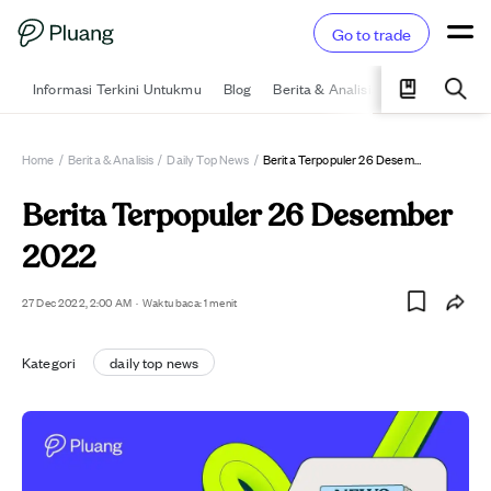
Go to trade
Informasi Terkini Untukmu
Blog
Berita & Analisis
Pelajari
Ka
Home
/
Berita & Analisis
/
Daily Top News
/
Berita Terpopuler 26 Desember 2022
Berita Terpopuler 26 Desember
2022
27 Dec 2022, 2:00 AM
·
Waktu baca: 1 menit
Kategori
daily top news