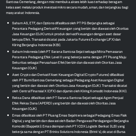
Santosa Cemerlang, dengan misi membuka akses lebih luas terhadap beragam
kelas aset melalui produk investasi mikro secara mudah, aman, dan terjangkau bagi
masyarakat Indonesia.
Saham AS, ETF, dan Options difasilitasi oleh PT PG Berjangka sebagai
Perantara Pedagang Derivatif Keuangan yang berizin dan diawasi oleh Otoritas
Jasa Keuangan (OJK) untuk produk derivatif keuangan dengan aset dasar
berupa Efek. Transaksi dicatat pada Jakarta Futures Exchange (JFX) dan
Kliring Berjangka Indonesia (KBI).
Saham Indonesia (oleh PT Sarana Santosa Sejati sebagai Mitra Pemasaran
Perantara Pedagang Efek Level II yang bekerja sama dengan PT Pluang Maju
Sekuritas sebagai Perusahaan Efek) berizin dan diawasi oleh Otoritas Jasa
Keuangan (OJK).
Aset Crypto dan Derivatif Aset Keuangan Digital (Crypto Futures) difasilitasi
oleh PT Bumi Santosa Cemerlang sebagai Pedagang Aset Keuangan Digital
yang berizin dan diawasi oleh Otoritas Jasa Keuangan (OJK). Transaksi dicatat
oleh Central Finansial X (CFX) dan dijamin oleh Kliring Komoditi Indonesia (KKI).
Reksa Dana difasilitasi oleh PT Sarana Santosa Sejati sebagai Agen Penjual
Efek Reksa Dana (APERD) yang berizin dan diawasi oleh Otoritas Jasa
Keuangan (OJK).
Emas difasilitasi oleh PT Pluang Emas Sejahtera sebagai Pedagang Emas Fisik
Digital, yang berizin dan diawasi oleh Badan Pengawas Perdagangan Berjangka
Komoditi (Bappebti). Emas disimpan oleh PT ICDX Logistik Berikat (ILB) yang
bekerja sama dengan PT Brinks Solutions Indonesia (Brink's), dicatat di Bursa