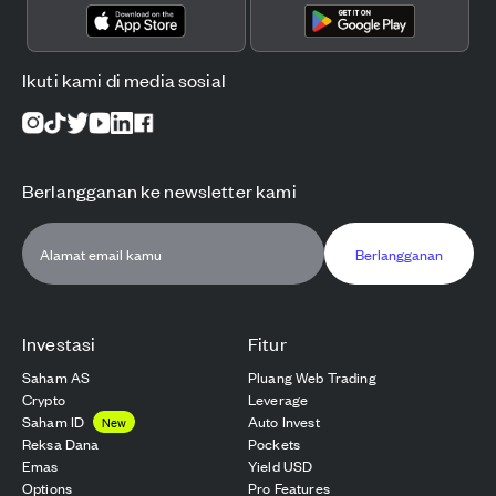
Ikuti kami di media sosial
Berlangganan ke newsletter kami
Berlangganan
Investasi
Fitur
Saham AS
Pluang Web Trading
Crypto
Leverage
Saham ID
Auto Invest
New
Reksa Dana
Pockets
Emas
Yield USD
Options
Pro Features