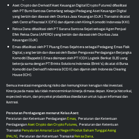
Aset Crypto dan Derivatif Aset Keuangan Digital (Crypto Futures) difasilitasi
oleh PT Bumi Santosa Cemerlang sebagai Pedagang Aset Keuangan Digital
yang berizin dan diawasi oleh Otoritas Jasa Keuangan (OJK). Transaksi dicatat
oleh Central Finansial X (CFX) dan dijamin oleh Kliring Komoditi Indonesia (KKI).
Reksa Dana difasilitasi oleh PT Sarana Santosa Sejati sebagai Agen Penjual
Efek Reksa Dana (APERD) yang berizin dan diawasi oleh Otoritas Jasa
Keuangan (OJK).
Emas difasilitasi oleh PT Pluang Emas Sejahtera sebagai Pedagang Emas Fisik
Digital, yang berizin dan diawasi oleh Badan Pengawas Perdagangan Berjangka
Komoditi (Bappebti). Emas disimpan oleh PT ICDX Logistik Berikat (ILB) yang
bekerja sama dengan PT Brinks Solutions Indonesia (Brink's), dicatat di Bursa
Komoditi dan Derivatif Indonesia (ICDX), dan dijamin oleh Indonesia Clearing
House (ICH).
Semua investasi mengandung risiko dan kemungkinan kerugian nilai investasi.
Kinerja pada masa lalu tidak mencerminkan kinerja di masa depan. Kinerja historikal,
expected return, dan proyeksi probabilitas disediakan untuk tujuan informasi dan
ilustrasi.
Peraturan Perdagangan menurut Kelas Aset:
Peraturan dan Ketentuan Perdagangan
Emas
,
Peraturan dan Ketentuan
Perdagangan
Aset Crypto dan Crypto Futures
,
Peraturan dan Ketentuan
Transaksi
Penyaluran Amanat Luar Negeri Produk Saham Tunggal Asing
(PALN)
,
Peraturan dan Ketentuan Transaksi
Reksa Dana
.