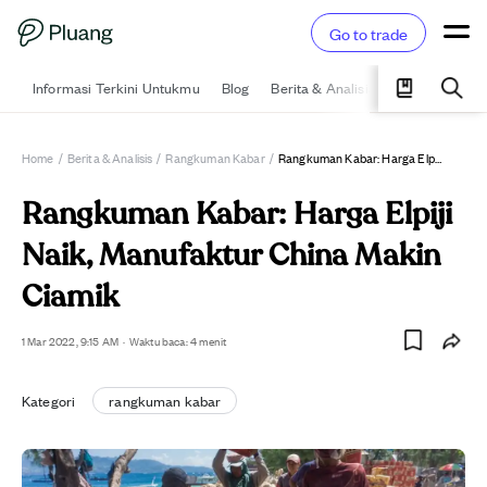
Go to trade
Informasi Terkini Untukmu
Blog
Berita & Analisis
Pelajari
Ka
Home
/
Berita & Analisis
/
Rangkuman Kabar
/
Rangkuman Kabar: Harga Elpiji Naik, Manufaktur China Makin Ciamik
Rangkuman Kabar: Harga Elpiji
Naik, Manufaktur China Makin
Ciamik
1 Mar 2022, 9:15 AM
·
Waktu baca: 4 menit
Kategori
rangkuman kabar