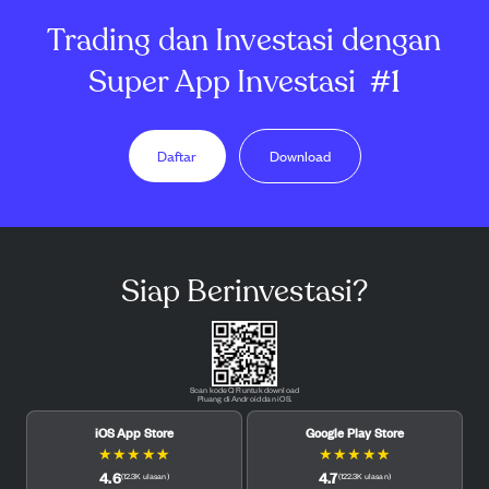
Trading dan Investasi dengan
Super App Investasi
#1
Daftar
Download
Siap Berinvestasi?
Scan kode QR untuk download
Pluang di Android dan iOS.
iOS App Store
Google Play Store
★
★
★
★
★
★
★
★
★
★
4.6
4.7
(
12.3K
ulasan
)
(
122.3K
ulasan
)