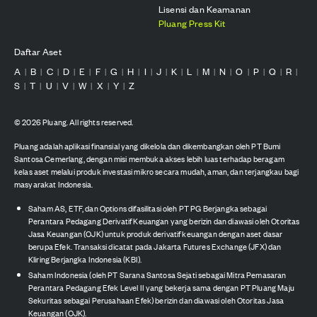
Lisensi dan Keamanan
Pluang Press Kit
Daftar Aset
A
B
C
D
E
F
G
H
I
J
K
L
M
N
O
P
Q
R
|
|
|
|
|
|
|
|
|
|
|
|
|
|
|
|
|
|
S
T
U
V
W
X
Y
Z
|
|
|
|
|
|
|
©
2026
Pluang. All rights reserved.
Pluang adalah aplikasi finansial yang dikelola dan dikembangkan oleh PT Bumi
Santosa Cemerlang, dengan misi membuka akses lebih luas terhadap beragam
kelas aset melalui produk investasi mikro secara mudah, aman, dan terjangkau bagi
masyarakat Indonesia.
Saham AS, ETF, dan Options difasilitasi oleh PT PG Berjangka sebagai
Perantara Pedagang Derivatif Keuangan yang berizin dan diawasi oleh Otoritas
Jasa Keuangan (OJK) untuk produk derivatif keuangan dengan aset dasar
berupa Efek. Transaksi dicatat pada Jakarta Futures Exchange (JFX) dan
Kliring Berjangka Indonesia (KBI).
Saham Indonesia (oleh PT Sarana Santosa Sejati sebagai Mitra Pemasaran
Perantara Pedagang Efek Level II yang bekerja sama dengan PT Pluang Maju
Sekuritas sebagai Perusahaan Efek) berizin dan diawasi oleh Otoritas Jasa
Keuangan (OJK).