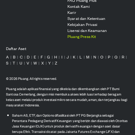
FAQ Pluang Plus
Kontak Kami
Karir
Syarat dan Ketentuan
Kebijakan Privasi
Lisensi dan Keamanan
Pluang Press Kit
Daftar Aset
A
B
C
D
E
F
G
H
I
J
K
L
M
N
O
P
Q
R
|
|
|
|
|
|
|
|
|
|
|
|
|
|
|
|
|
|
S
T
U
V
W
X
Y
Z
|
|
|
|
|
|
|
©
2026
Pluang. All rights reserved.
Pluang adalah aplikasi finansial yang dikelola dan dikembangkan oleh PT Bumi
Santosa Cemerlang, dengan misi membuka akses lebih luas terhadap beragam
kelas aset melalui produk investasi mikro secara mudah, aman, dan terjangkau bagi
masyarakat Indonesia.
Saham AS, ETF, dan Options difasilitasi oleh PT PG Berjangka sebagai
Perantara Pedagang Derivatif Keuangan yang berizin dan diawasi oleh Otoritas
Jasa Keuangan (OJK) untuk produk derivatif keuangan dengan aset dasar
berupa Efek. Transaksi dicatat pada Jakarta Futures Exchange (JFX) dan