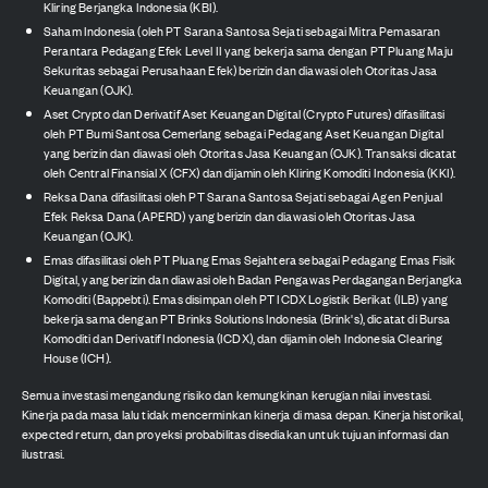
Kliring Berjangka Indonesia (KBI).
Saham Indonesia (oleh PT Sarana Santosa Sejati sebagai Mitra Pemasaran
Perantara Pedagang Efek Level II yang bekerja sama dengan PT Pluang Maju
Sekuritas sebagai Perusahaan Efek) berizin dan diawasi oleh Otoritas Jasa
Keuangan (OJK).
Aset Crypto dan Derivatif Aset Keuangan Digital (Crypto Futures) difasilitasi
oleh PT Bumi Santosa Cemerlang sebagai Pedagang Aset Keuangan Digital
yang berizin dan diawasi oleh Otoritas Jasa Keuangan (OJK). Transaksi dicatat
oleh Central Finansial X (CFX) dan dijamin oleh Kliring Komoditi Indonesia (KKI).
Reksa Dana difasilitasi oleh PT Sarana Santosa Sejati sebagai Agen Penjual
Efek Reksa Dana (APERD) yang berizin dan diawasi oleh Otoritas Jasa
Keuangan (OJK).
Emas difasilitasi oleh PT Pluang Emas Sejahtera sebagai Pedagang Emas Fisik
Digital, yang berizin dan diawasi oleh Badan Pengawas Perdagangan Berjangka
Komoditi (Bappebti). Emas disimpan oleh PT ICDX Logistik Berikat (ILB) yang
bekerja sama dengan PT Brinks Solutions Indonesia (Brink's), dicatat di Bursa
Komoditi dan Derivatif Indonesia (ICDX), dan dijamin oleh Indonesia Clearing
House (ICH).
Semua investasi mengandung risiko dan kemungkinan kerugian nilai investasi.
Kinerja pada masa lalu tidak mencerminkan kinerja di masa depan. Kinerja historikal,
expected return, dan proyeksi probabilitas disediakan untuk tujuan informasi dan
ilustrasi.