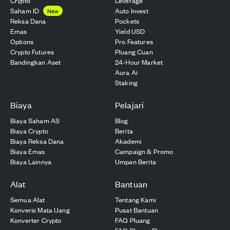
Crypto
Leverage
Saham ID
Auto Invest
New
Reksa Dana
Pockets
Emas
Yield USD
Options
Pro Features
Crypto Futures
Pluang Cuan
Bandingkan Aset
24-Hour Market
Aura Ai
Staking
Biaya
Pelajari
Biaya Saham AS
Blog
Biaya Crypto
Berita
Biaya Reksa Dana
Akademi
Biaya Emas
Campaign & Promo
Biaya Lainnya
Umpan Berita
Alat
Bantuan
Semua Alat
Tentang Kami
Konversi Mata Uang
Pusat Bantuan
Konverter Crypto
FAQ Pluang