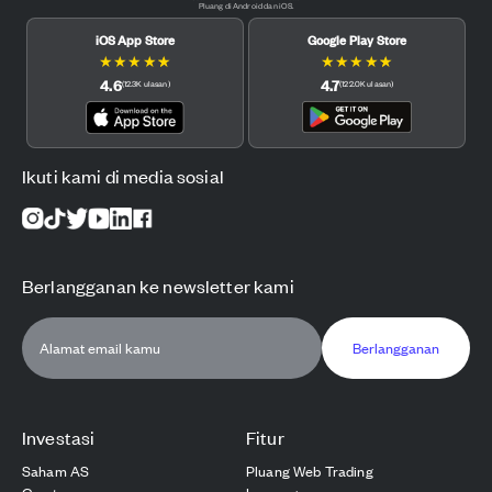
Pluang di Android dan iOS.
iOS App Store
Google Play Store
★
★
★
★
★
★
★
★
★
★
4.6
4.7
(
12.3K
ulasan
)
(
122.0K
ulasan
)
Ikuti kami di media sosial
Berlangganan ke newsletter kami
Berlangganan
Investasi
Fitur
Saham AS
Pluang Web Trading