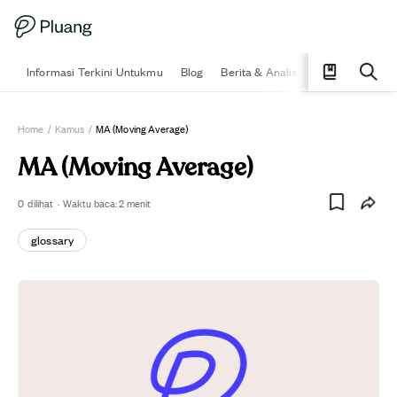
Informasi Terkini Untukmu
Blog
Berita & Analisis
Pelajari
Ka
Home
/
Kamus
/
MA (Moving Average)
MA (Moving Average)
0
dilihat
·
Waktu baca:
2
menit
glossary