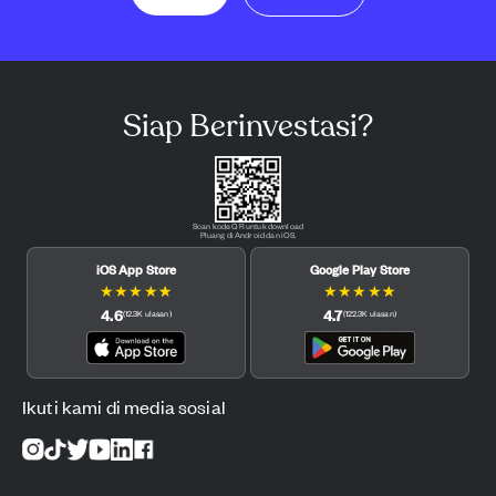
Siap Berinvestasi?
Scan kode QR untuk download
Pluang di Android dan iOS.
iOS App Store
Google Play Store
★
★
★
★
★
★
★
★
★
★
4.6
4.7
(
12.3K
ulasan
)
(
122.3K
ulasan
)
Ikuti kami di media sosial