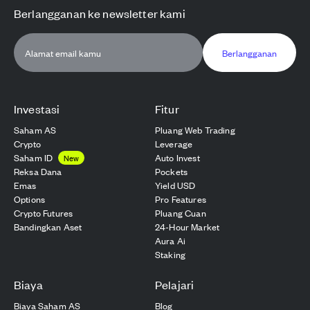
Berlangganan ke newsletter kami
Berlangganan
Investasi
Fitur
Saham AS
Pluang Web Trading
Crypto
Leverage
Saham ID
Auto Invest
New
Reksa Dana
Pockets
Emas
Yield USD
Options
Pro Features
Crypto Futures
Pluang Cuan
Bandingkan Aset
24-Hour Market
Aura Ai
Staking
Biaya
Pelajari
Biaya Saham AS
Blog