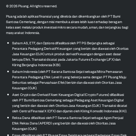
©
2026
Pluang. All rights reserved.
Pluang adalah aplikasi finansial yang dikelola dan dikembangkan oleh PT Bumi
Santosa Cemerlang, dengan misi membuka akses lebih luas terhadap beragam
kelas aset melalui produk investasi mikro secara mudah, aman, dan terjangkau bagi
masyarakat Indonesia.
Saham AS, ETF, dan Options difasilitasi oleh PT PG Berjangka sebagai
Perantara Pedagang Derivatif Keuangan yang berizin dan diawasi oleh Otoritas
Jasa Keuangan (OJK) untuk produk derivatif keuangan dengan aset dasar
berupa Efek. Transaksi dicatat pada Jakarta Futures Exchange (JFX) dan
Kliring Berjangka Indonesia (KBI).
Saham Indonesia (oleh PT Sarana Santosa Sejati sebagai Mitra Pemasaran
Perantara Pedagang Efek Level II yang bekerja sama dengan PT Pluang Maju
Sekuritas sebagai Perusahaan Efek) berizin dan diawasi oleh Otoritas Jasa
Keuangan (OJK).
Aset Crypto dan Derivatif Aset Keuangan Digital (Crypto Futures) difasilitasi
oleh PT Bumi Santosa Cemerlang sebagai Pedagang Aset Keuangan Digital
yang berizin dan diawasi oleh Otoritas Jasa Keuangan (OJK). Transaksi dicatat
oleh Central Finansial X (CFX) dan dijamin oleh Kliring Komoditi Indonesia (KKI).
Reksa Dana difasilitasi oleh PT Sarana Santosa Sejati sebagai Agen Penjual
Efek Reksa Dana (APERD) yang berizin dan diawasi oleh Otoritas Jasa
Keuangan (OJK).
Emas difasilitasi oleh PT Pluang Emas Sejahtera sebagai Pedagang Emas Fisik