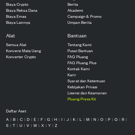
Biaya Crypto
Berita
Biaya Reksa Dana
Akademi
Biaya Emas
Campaign & Promo
Biaya Lainnya
Umpan Berita
Alat
Bantuan
Semua Alat
Tentang Kami
Konversi Mata Uang
Pusat Bantuan
Konverter Crypto
FAQ Pluang
FAQ Pluang Plus
Kontak Kami
Karir
Syarat dan Ketentuan
Kebijakan Privasi
Lisensi dan Keamanan
Pluang Press Kit
Daftar Aset
A
B
C
D
E
F
G
H
I
J
K
L
M
N
O
P
Q
R
|
|
|
|
|
|
|
|
|
|
|
|
|
|
|
|
|
|
S
T
U
V
W
X
Y
Z
|
|
|
|
|
|
|