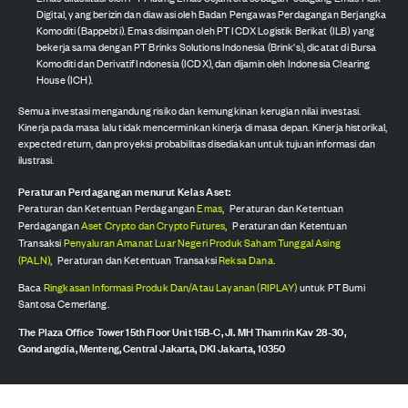
Digital, yang berizin dan diawasi oleh Badan Pengawas Perdagangan Berjangka
Komoditi (Bappebti). Emas disimpan oleh PT ICDX Logistik Berikat (ILB) yang
bekerja sama dengan PT Brinks Solutions Indonesia (Brink's), dicatat di Bursa
Komoditi dan Derivatif Indonesia (ICDX), dan dijamin oleh Indonesia Clearing
House (ICH).
Semua investasi mengandung risiko dan kemungkinan kerugian nilai investasi.
Kinerja pada masa lalu tidak mencerminkan kinerja di masa depan. Kinerja historikal,
expected return, dan proyeksi probabilitas disediakan untuk tujuan informasi dan
ilustrasi.
Peraturan Perdagangan menurut Kelas Aset:
Peraturan dan Ketentuan Perdagangan
Emas
,
Peraturan dan Ketentuan
Perdagangan
Aset Crypto dan Crypto Futures
,
Peraturan dan Ketentuan
Transaksi
Penyaluran Amanat Luar Negeri Produk Saham Tunggal Asing
(PALN)
,
Peraturan dan Ketentuan Transaksi
Reksa Dana
.
Baca
Ringkasan Informasi Produk Dan/Atau Layanan (RIPLAY)
untuk PT Bumi
Santosa Cemerlang.
The Plaza Office Tower 15th Floor Unit 15B-C, Jl. MH Thamrin Kav 28-30,
Gondangdia, Menteng, Central Jakarta, DKI Jakarta, 10350