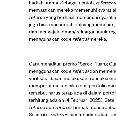
hadiah utama. Sebagai contoh,
referrer
memastikan mereka memenuhi syarat ak
referee
yang berhasil memenuhi syarat
juga bisa menambah peluang memenang
dan mengajak teman/keluarga untuk regis
menggunakan kode
referral
mereka.
Cara mengikuti promo "Serok Pluang Cu
menggunakan kode
referral
dan memenuh
verifikasi dasar, melakukan transaksi min
mempertahankan nilai total portfolio min
tersebut harus tetap ada di dalam portof
terhitung adalah 14 Februari 2025). Sete
referee
dan
referrer
berhak mendapatka
Selain itu,
referrer
juga mendapatkan k