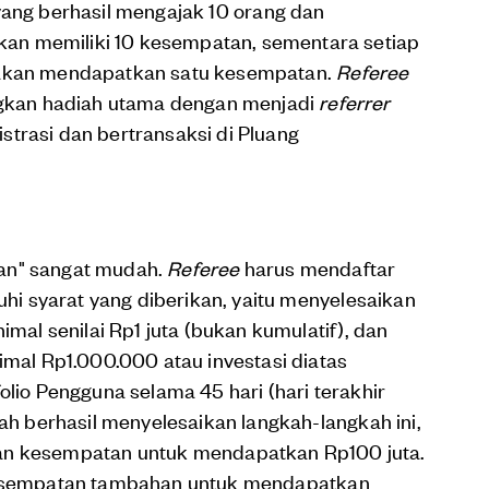
yang berhasil mengajak 10 orang dan
an memiliki 10 kesempatan, sementara setiap
 akan mendapatkan satu kesempatan.
Referee
kan hadiah utama dengan menjadi
referrer
trasi dan bertransaksi di Pluang
an" sangat mudah.
Referee
harus mendaftar
i syarat yang diberikan, yaitu menyelesaikan
imal senilai Rp1 juta (bukan kumulatif), dan
imal Rp1.000.000 atau investasi diatas
olio Pengguna selama 45 hari (hari terakhir
lah berhasil menyelesaikan langkah-langkah ini,
n kesempatan untuk mendapatkan Rp100 juta.
esempatan tambahan untuk mendapatkan