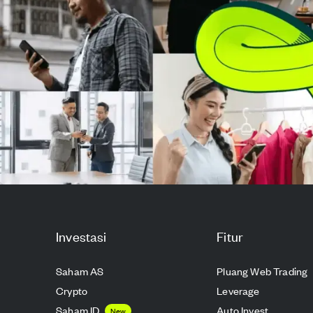
Investasi
Fitur
Saham AS
Pluang Web Trading
Crypto
Leverage
Saham ID
Auto Invest
New