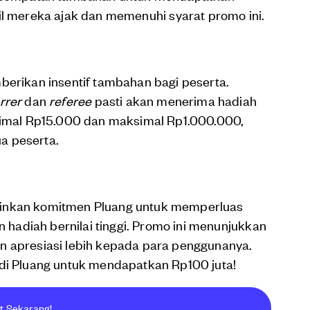
l mereka ajak dan memenuhi syarat promo ini.
berikan insentif tambahan bagi peserta.
errer
dan
referee
pasti akan menerima hadiah
inimal Rp15.000 dan maksimal Rp1.000.000,
a peserta.
minkan komitmen Pluang untuk memperluas
adiah bernilai tinggi. Promo ini menunjukkan
n apresiasi lebih kepada para penggunanya.
 di Pluang untuk mendapatkan Rp100 juta!
ut Sekarang!