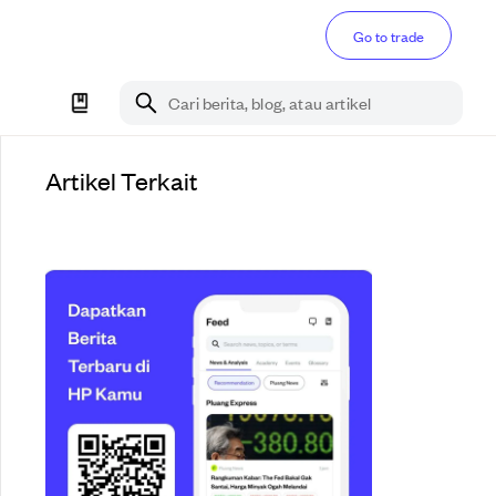
Go to trade
Cari berita, blog, atau artikel
Artikel Terkait