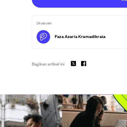
Ditulis oleh
Faza Azaria Kramadibrata
Bagikan artikel ini