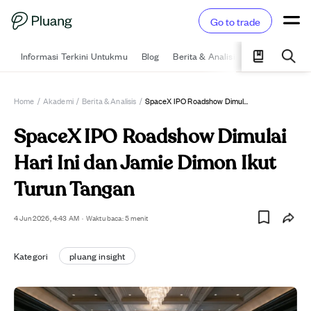
Go to trade
Informasi Terkini Untukmu
Blog
Berita & Analisis
Pelajari
Ka
Home
/
Akademi
/
Berita & Analisis
/
SpaceX IPO Roadshow Dimulai Hari Ini Dan Jamie Dimon Ikut Turun Tangan
SpaceX IPO Roadshow Dimulai
Hari Ini dan Jamie Dimon Ikut
Turun Tangan
4 Jun 2026, 4:43 AM
·
Waktu baca: 5 menit
Kategori
pluang insight