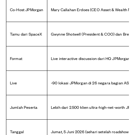
Co-Host JPMorgan
Mary Callahan Erdoes (CEO Asset & Wealth Ma
Tamu dari SpaceX
Gwynne Shotwell (President & COO) dan Bret J
Format
Live interactive discussion dari HQ JPMorgan, N
Live
~90 lokasi JPMorgan di 26 negara bagian AS
Jumlah Peserta
Lebih dari 2.500 klien ultra-high-net-worth JPM
Tanggal
Jumat, 5 Juni 2026 (sehari setelah roadshow inst