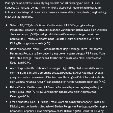
Pluang adalah aplikasi finansial yang dikelola dan dikembangkan oleh PT Bumi
Santosa Cemerlang, dengan misi membuka akses lebih luas terhadap beragam
kelas aset melalui produk investasi mikro secara mudah, aman, dan terjangkau bagi
masyarakat Indonesia.
Saham AS, ETF, dan Options difasilitasi oleh PT PG Berjangka sebagai
Perantara Pedagang Derivatif Keuangan yang berizin dan diawasi oleh Otoritas
Jasa Keuangan (OJK) untuk produk derivatif keuangan dengan aset dasar
berupa Efek. Transaksi dicatat pada Jakarta Futures Exchange (JFX) dan
Kliring Berjangka Indonesia (KBI).
Saham Indonesia (oleh PT Sarana Santosa Sejati sebagai Mitra Pemasaran
Perantara Pedagang Efek Level II yang bekerja sama dengan PT Pluang Maju
Sekuritas sebagai Perusahaan Efek) berizin dan diawasi oleh Otoritas Jasa
Keuangan (OJK).
Aset Crypto dan Derivatif Aset Keuangan Digital (Crypto Futures) difasilitasi
oleh PT Bumi Santosa Cemerlang sebagai Pedagang Aset Keuangan Digital
yang berizin dan diawasi oleh Otoritas Jasa Keuangan (OJK). Transaksi dicatat
oleh Central Finansial X (CFX) dan dijamin oleh Kliring Komoditi Indonesia (KKI).
Reksa Dana difasilitasi oleh PT Sarana Santosa Sejati sebagai Agen Penjual
Efek Reksa Dana (APERD) yang berizin dan diawasi oleh Otoritas Jasa
Keuangan (OJK).
Emas difasilitasi oleh PT Pluang Emas Sejahtera sebagai Pedagang Emas Fisik
Digital, yang berizin dan diawasi oleh Badan Pengawas Perdagangan Berjangka
Komoditi (Bappebti). Emas disimpan oleh PT ICDX Logistik Berikat (ILB) yang