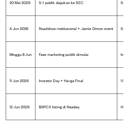
20 Mei 2026
S-1 publik diajukan ke SEC
Semu
4 Jun 2026
Roadshow institusional + Jamie Dimon event
Spac
Minggu 8 Jun
Fase marketing publik dimulai
Infor
11 Jun 2026
Investor Day + Harga Final
1.500
12 Jun 2026
$SPCX listing di Nasdaq
Hari