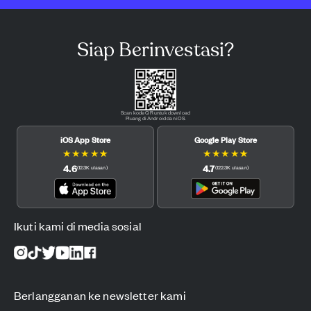
Siap Berinvestasi?
Scan kode QR untuk download
Pluang di Android dan iOS.
iOS App Store
Google Play Store
★
★
★
★
★
★
★
★
★
★
4.6
4.7
(
12.3K
ulasan
)
(
122.3K
ulasan
)
Ikuti kami di media sosial
Berlangganan ke newsletter kami