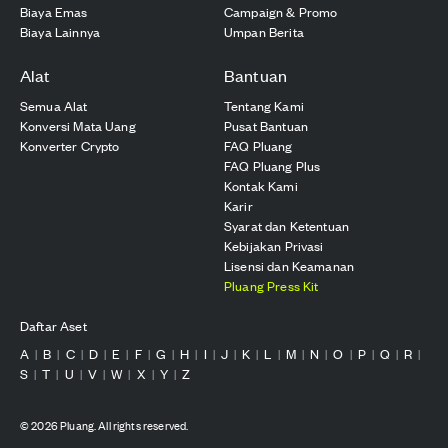
Biaya Emas
Campaign & Promo
Biaya Lainnya
Umpan Berita
Alat
Bantuan
Semua Alat
Tentang Kami
Konversi Mata Uang
Pusat Bantuan
Konverter Crypto
FAQ Pluang
FAQ Pluang Plus
Kontak Kami
Karir
Syarat dan Ketentuan
Kebijakan Privasi
Lisensi dan Keamanan
Pluang Press Kit
Daftar Aset
A
B
C
D
E
F
G
H
I
J
K
L
M
N
O
P
Q
R
|
|
|
|
|
|
|
|
|
|
|
|
|
|
|
|
|
|
S
T
U
V
W
X
Y
Z
|
|
|
|
|
|
|
©
2026
Pluang. All rights reserved.