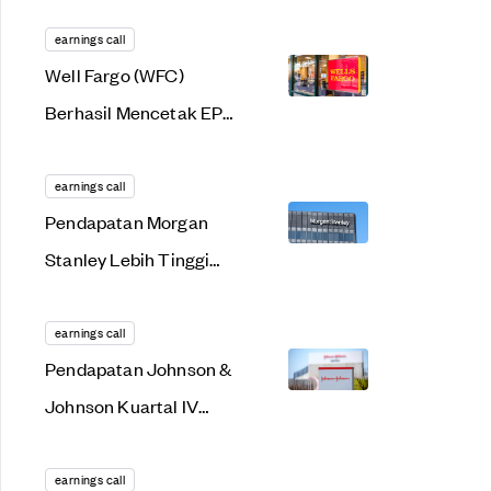
Income Terbesar
Sepanjang Sejarah!
earnings call
Well Fargo (WFC)
Berhasil Mencetak EPS
Dengan Pertumbuhan
68,1% YoY
earnings call
Pendapatan Morgan
Stanley Lebih Tinggi
Dibandingkan
Perkiraan Analis
earnings call
Pendapatan Johnson &
Johnson Kuartal IV
2023 Melebihi
Ekspektasi Analis
earnings call