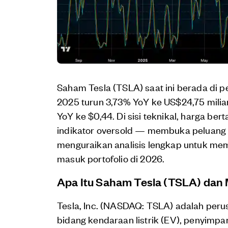
Saham Tesla (TSLA) saat ini berada di 
2025 turun 3,73% YoY ke US$24,75 milia
YoY ke $0,44. Di sisi teknikal, harga be
indikator oversold — membuka peluang r
menguraikan analisis lengkap untuk me
masuk portofolio di 2026.
Apa Itu Saham Tesla (TSLA) dan 
Tesla, Inc. (NASDAQ: TSLA) adalah perus
bidang kendaraan listrik (EV), penyimpa