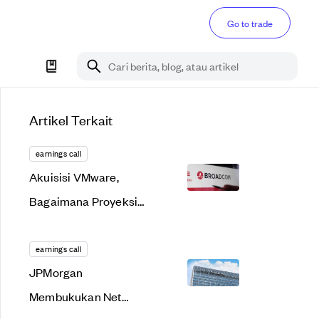
Go to trade
Cari berita, blog, atau artikel
Artikel Terkait
earnings call
Akuisisi VMware,
Bagaimana Proyeksi
Keuangan Broadcom
Inc (AVGO)?
earnings call
JPMorgan
Membukukan Net