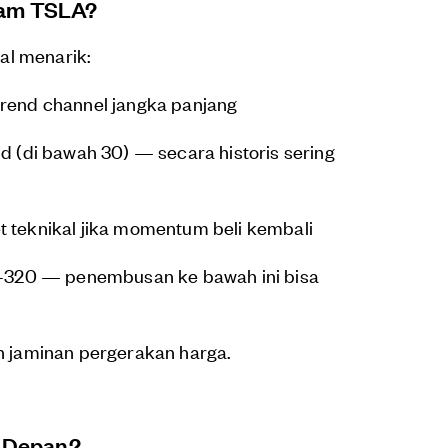
ham TSLA?
al menarik:
trend channel jangka panjang
ld (di bawah 30) — secara historis sering
t teknikal jika momentum beli kembali
00-320 — penembusan ke bawah ini bisa
an jaminan pergerakan harga.
e Depan?