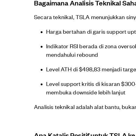
Bagaimana Analisis Teknikal Sa
Secara teknikal, TSLA menunjukkan siny
Harga bertahan di garis support up
Indikator RSI berada di zona overso
mendahului rebound
Level ATH di $498,83 menjadi targe
Level support kritis di kisaran $3
membuka downside lebih lanjut
Analisis teknikal adalah alat bantu, buk
Apa Katalis Positif untuk TSLA k