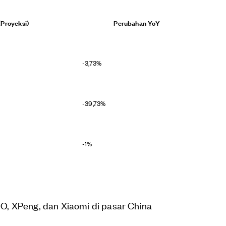
Proyeksi)
Perubahan YoY
-3,73%
-39,73%
-1%
NIO, XPeng, dan Xiaomi di pasar China