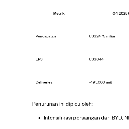
Metrik
Q4 2025 (
Pendapatan
US$24,75 miliar
EPS
US$0,44
Deliveries
~495.000 unit
Penurunan ini dipicu oleh:
Intensifikasi persaingan dari BYD, 