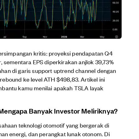
persimpangan kritis: proyeksi pendapatan Q4
r, sementara EPS diperkirakan anjlok 39,73%
rtahan di garis support uptrend channel dengan
ebound ke level ATH $498,83. Artikel ini
mbantu kamu menilai apakah TSLA layak
Mengapa Banyak Investor Meliriknya?
ahaan teknologi otomotif yang bergerak di
nan energi, dan perangkat lunak otonom. Di