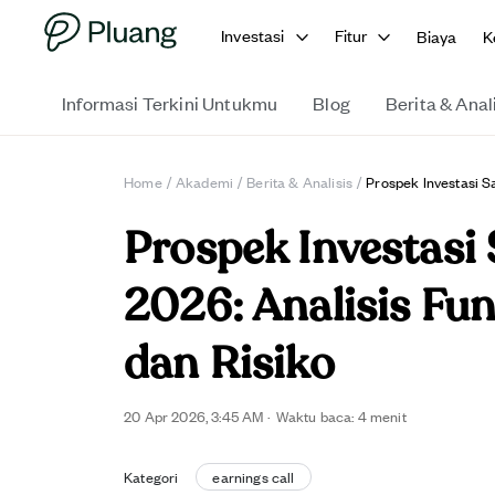
Investasi
Fitur
Biaya
K
Informasi Terkini Untukmu
Blog
Berita & Anal
Home
/
Akademi
/
Berita & Analisis
/
Prospek Investasi S
Prospek Investasi
2026: Analisis Fun
dan Risiko
20 Apr 2026, 3:45 AM
·
Waktu baca: 4 menit
Kategori
earnings call