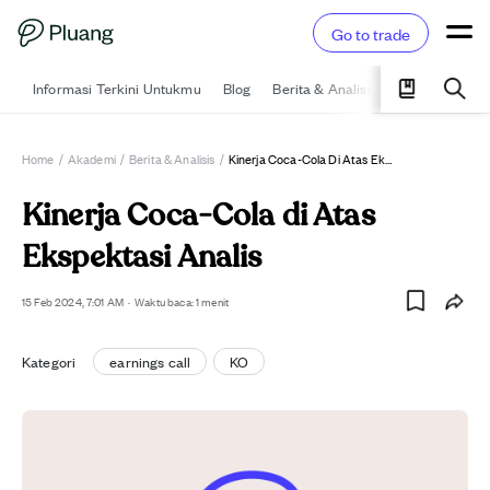
Go to trade
Informasi Terkini Untukmu
Blog
Berita & Analisis
Pelajari
Ka
Home
/
Akademi
/
Berita & Analisis
/
Kinerja Coca-Cola Di Atas Ekspektasi Analis
Kinerja Coca-Cola di Atas
Ekspektasi Analis
15 Feb 2024, 7:01 AM
·
Waktu baca: 1 menit
Kategori
earnings call
KO