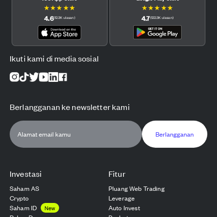
★
★
★
★
★
★
★
★
★
★
4.6
4.7
(
12.3K
ulasan
)
(
122.3K
ulasan
)
Ikuti kami di media sosial
Berlangganan ke newsletter kami
Berlangganan
Investasi
Fitur
Saham AS
Pluang Web Trading
Crypto
Leverage
Saham ID
Auto Invest
New