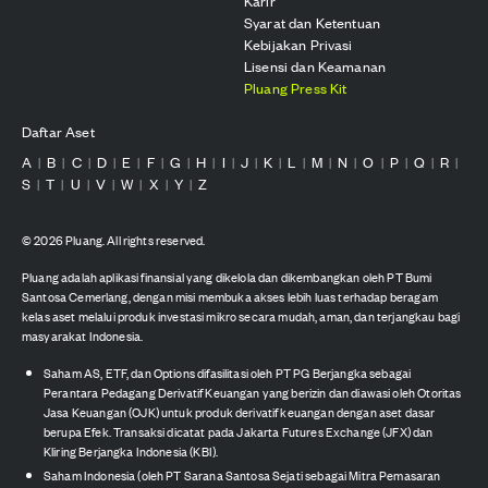
Karir
Syarat dan Ketentuan
Kebijakan Privasi
Lisensi dan Keamanan
Pluang Press Kit
Daftar Aset
A
B
C
D
E
F
G
H
I
J
K
L
M
N
O
P
Q
R
|
|
|
|
|
|
|
|
|
|
|
|
|
|
|
|
|
|
S
T
U
V
W
X
Y
Z
|
|
|
|
|
|
|
©
2026
Pluang. All rights reserved.
Pluang adalah aplikasi finansial yang dikelola dan dikembangkan oleh PT Bumi
Santosa Cemerlang, dengan misi membuka akses lebih luas terhadap beragam
kelas aset melalui produk investasi mikro secara mudah, aman, dan terjangkau bagi
masyarakat Indonesia.
Saham AS, ETF, dan Options difasilitasi oleh PT PG Berjangka sebagai
Perantara Pedagang Derivatif Keuangan yang berizin dan diawasi oleh Otoritas
Jasa Keuangan (OJK) untuk produk derivatif keuangan dengan aset dasar
berupa Efek. Transaksi dicatat pada Jakarta Futures Exchange (JFX) dan
Kliring Berjangka Indonesia (KBI).
Saham Indonesia (oleh PT Sarana Santosa Sejati sebagai Mitra Pemasaran