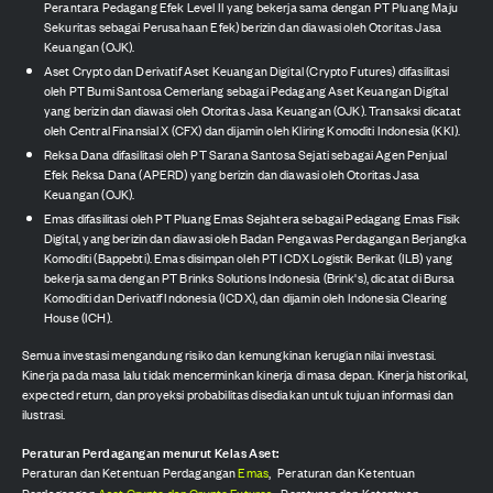
Perantara Pedagang Efek Level II yang bekerja sama dengan PT Pluang Maju
Sekuritas sebagai Perusahaan Efek) berizin dan diawasi oleh Otoritas Jasa
Keuangan (OJK).
Aset Crypto dan Derivatif Aset Keuangan Digital (Crypto Futures) difasilitasi
oleh PT Bumi Santosa Cemerlang sebagai Pedagang Aset Keuangan Digital
yang berizin dan diawasi oleh Otoritas Jasa Keuangan (OJK). Transaksi dicatat
oleh Central Finansial X (CFX) dan dijamin oleh Kliring Komoditi Indonesia (KKI).
Reksa Dana difasilitasi oleh PT Sarana Santosa Sejati sebagai Agen Penjual
Efek Reksa Dana (APERD) yang berizin dan diawasi oleh Otoritas Jasa
Keuangan (OJK).
Emas difasilitasi oleh PT Pluang Emas Sejahtera sebagai Pedagang Emas Fisik
Digital, yang berizin dan diawasi oleh Badan Pengawas Perdagangan Berjangka
Komoditi (Bappebti). Emas disimpan oleh PT ICDX Logistik Berikat (ILB) yang
bekerja sama dengan PT Brinks Solutions Indonesia (Brink's), dicatat di Bursa
Komoditi dan Derivatif Indonesia (ICDX), dan dijamin oleh Indonesia Clearing
House (ICH).
Semua investasi mengandung risiko dan kemungkinan kerugian nilai investasi.
Kinerja pada masa lalu tidak mencerminkan kinerja di masa depan. Kinerja historikal,
expected return, dan proyeksi probabilitas disediakan untuk tujuan informasi dan
ilustrasi.
Peraturan Perdagangan menurut Kelas Aset:
Peraturan dan Ketentuan Perdagangan
Emas
,
Peraturan dan Ketentuan
Perdagangan
Aset Crypto dan Crypto Futures
,
Peraturan dan Ketentuan