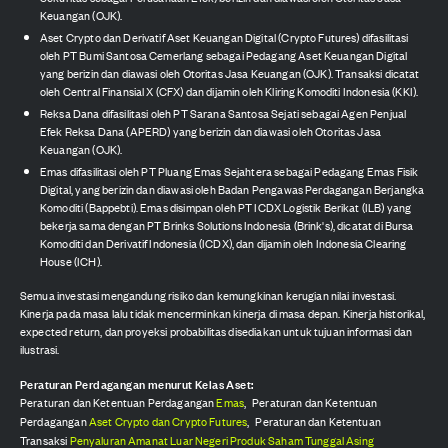
Keuangan (OJK).
Aset Crypto dan Derivatif Aset Keuangan Digital (Crypto Futures) difasilitasi
oleh PT Bumi Santosa Cemerlang sebagai Pedagang Aset Keuangan Digital
yang berizin dan diawasi oleh Otoritas Jasa Keuangan (OJK). Transaksi dicatat
oleh Central Finansial X (CFX) dan dijamin oleh Kliring Komoditi Indonesia (KKI).
Reksa Dana difasilitasi oleh PT Sarana Santosa Sejati sebagai Agen Penjual
Efek Reksa Dana (APERD) yang berizin dan diawasi oleh Otoritas Jasa
Keuangan (OJK).
Emas difasilitasi oleh PT Pluang Emas Sejahtera sebagai Pedagang Emas Fisik
Digital, yang berizin dan diawasi oleh Badan Pengawas Perdagangan Berjangka
Komoditi (Bappebti). Emas disimpan oleh PT ICDX Logistik Berikat (ILB) yang
bekerja sama dengan PT Brinks Solutions Indonesia (Brink's), dicatat di Bursa
Komoditi dan Derivatif Indonesia (ICDX), dan dijamin oleh Indonesia Clearing
House (ICH).
Semua investasi mengandung risiko dan kemungkinan kerugian nilai investasi.
Kinerja pada masa lalu tidak mencerminkan kinerja di masa depan. Kinerja historikal,
expected return, dan proyeksi probabilitas disediakan untuk tujuan informasi dan
ilustrasi.
Peraturan Perdagangan menurut Kelas Aset:
Peraturan dan Ketentuan Perdagangan
Emas
,
Peraturan dan Ketentuan
Perdagangan
Aset Crypto dan Crypto Futures
,
Peraturan dan Ketentuan
Transaksi
Penyaluran Amanat Luar Negeri Produk Saham Tunggal Asing