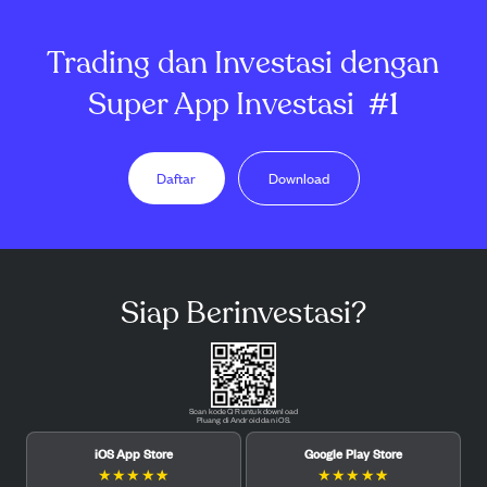
Trading dan Investasi dengan
Super App Investasi
#1
Daftar
Download
Siap Berinvestasi?
Scan kode QR untuk download
Pluang di Android dan iOS.
iOS App Store
Google Play Store
★
★
★
★
★
★
★
★
★
★