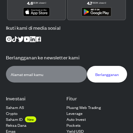
4.6
4.7
(
12.3K
ulasan
)
(
122.1K
ulasan
)
Ikuti kami di media sosial
Berlangganan ke newsletter kami
Berlangganan
Investasi
Fitur
Saham AS
Pluang Web Trading
Crypto
Leverage
Saham ID
Auto Invest
New
Reksa Dana
Pockets
Emas
Yield USD