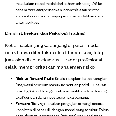
melakukan rotasi modal dari saham teknologi AS ke
saham
blue chip
perbankan Indonesia atau sektor
komoditas domestik tanpa perlu memindahkan dana
antar aplikasi.
Disiplin Eksekusi dan Psikologi Trading
Keberhasilan jangka panjang di pasar modal
tidak hanya ditentukan oleh fitur aplikasi, tetapi
juga oleh disiplin eksekusi. Trader profesional
selalu memprioritaskan manajemen risiko:
Risk-to-Reward Ratio:
Selalu tetapkan batas kerugian
(
stop loss
) sebelum masuk ke sebuah posisi. Gunakan
fitur
Pocket
di Pluang untuk memisahkan dana trading
aktif dengan dana investasi jangka panjang.
Forward Testing:
Lakukan pengujian strategi secara
konsisten di pasar riil dengan modal yang terukur. Fokus
pada tingkat kemenangan (
win rate
) dan konsistensi