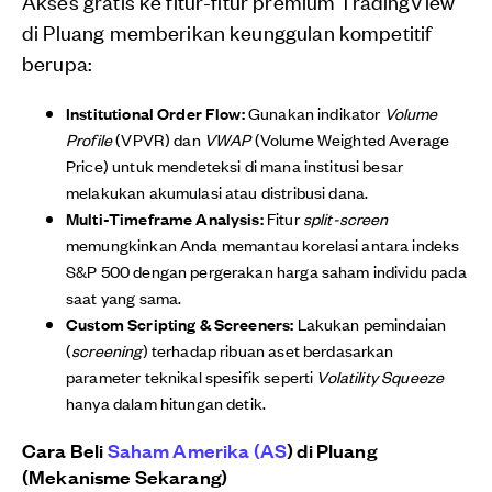
Akses gratis ke fitur-fitur premium TradingView
di Pluang memberikan keunggulan kompetitif
berupa:
Institutional Order Flow:
Gunakan indikator
Volume
Profile
(VPVR) dan
VWAP
(Volume Weighted Average
Price) untuk mendeteksi di mana institusi besar
melakukan akumulasi atau distribusi dana.
Multi-Timeframe Analysis:
Fitur
split-screen
memungkinkan Anda memantau korelasi antara indeks
S&P 500 dengan pergerakan harga saham individu pada
saat yang sama.
Custom Scripting & Screeners:
Lakukan pemindaian
(
screening
) terhadap ribuan aset berdasarkan
parameter teknikal spesifik seperti
Volatility Squeeze
hanya dalam hitungan detik.
Cara Beli
Saham Amerika (AS
) di Pluang
(Mekanisme Sekarang)