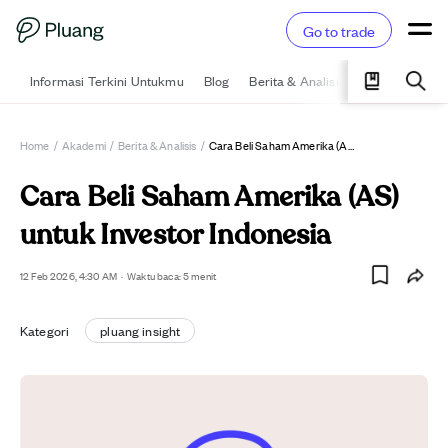
Go to trade
Informasi Terkini Untukmu
Blog
Berita & Analisis
Pelajari
Ka
Home
/
Akademi
/
Berita & Analisis
/
Cara Beli Saham Amerika (AS) Untuk Investor Indonesia
Cara Beli Saham Amerika (AS)
untuk Investor Indonesia
12 Feb 2026, 4:30 AM
·
Waktu baca: 5 menit
Kategori
pluang insight