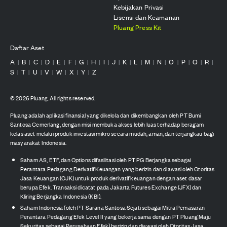
Kebijakan Privasi
Lisensi dan Keamanan
Pluang Press Kit
Daftar Aset
A
B
C
D
E
F
G
H
I
J
K
L
M
N
O
P
Q
R
|
|
|
|
|
|
|
|
|
|
|
|
|
|
|
|
|
|
S
T
U
V
W
X
Y
Z
|
|
|
|
|
|
|
©
2026
Pluang. All rights reserved.
Pluang adalah aplikasi finansial yang dikelola dan dikembangkan oleh PT Bumi
Santosa Cemerlang, dengan misi membuka akses lebih luas terhadap beragam
kelas aset melalui produk investasi mikro secara mudah, aman, dan terjangkau bagi
masyarakat Indonesia.
Saham AS, ETF, dan Options difasilitasi oleh PT PG Berjangka sebagai
Perantara Pedagang Derivatif Keuangan yang berizin dan diawasi oleh Otoritas
Jasa Keuangan (OJK) untuk produk derivatif keuangan dengan aset dasar
berupa Efek. Transaksi dicatat pada Jakarta Futures Exchange (JFX) dan
Kliring Berjangka Indonesia (KBI).
Saham Indonesia (oleh PT Sarana Santosa Sejati sebagai Mitra Pemasaran
Perantara Pedagang Efek Level II yang bekerja sama dengan PT Pluang Maju
Sekuritas sebagai Perusahaan Efek) berizin dan diawasi oleh Otoritas Jasa