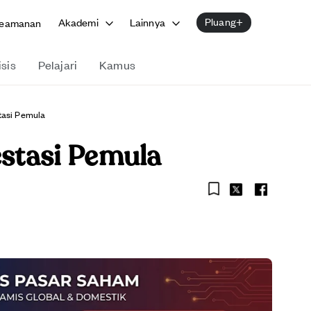
Pluang+
Akademi
Lainnya
eamanan
isis
Pelajari
Kamus
stasi Pemula
estasi Pemula