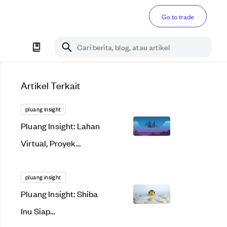
Go to trade
Cari berita, blog, atau artikel
Artikel Terkait
pluang insight
Pluang Insight: Lahan
Virtual, Proyek
Menggiurkan atau
Bakal Gagal Total?
pluang insight
Pluang Insight: Shiba
Inu Siap