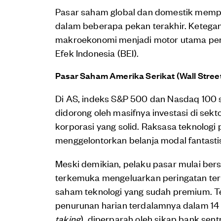
Pasar saham global dan domestik mempe
dalam beberapa pekan terakhir. Ketegan
makroekonomi menjadi motor utama pengg
Efek Indonesia (BEI).
Pasar Saham Amerika Serikat (Wall Stree
Di AS, indeks S&P 500 dan Nasdaq 100 
didorong oleh masifnya investasi di sekto
korporasi yang solid. Raksasa teknologi
menggelontorkan belanja modal fantastis 
Meski demikian, pelaku pasar mulai bersi
terkemuka mengeluarkan peringatan terkai
saham teknologi yang sudah premium. Te
penurunan harian terdalamnya dalam 14 b
taking
), diperparah oleh sikap bank sen