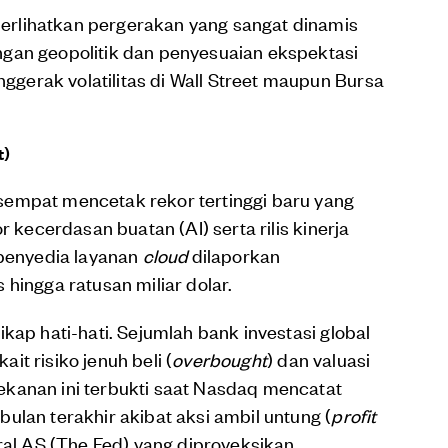
rlihatkan pergerakan yang sangat dinamis
gan geopolitik dan penyesuaian ekspektasi
erak volatilitas di Wall Street maupun Bursa
t)
sempat mencetak rekor tertinggi baru yang
r kecerdasan buatan (AI) serta rilis kinerja
 penyedia layanan
cloud
dilaporkan
hingga ratusan miliar dolar.
kap hati-hati. Sejumlah bank investasi global
t risiko jenuh beli (
overbought
) dan valuasi
kanan ini terbukti saat Nasdaq mencatat
ulan terakhir akibat aksi ambil untung (
profit
tral AS (The Fed) yang diproyeksikan