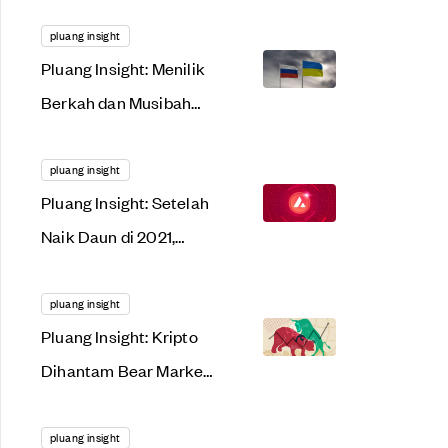
Menggonggong
Lantang di 2022. Apa
pluang insight
Pluang Insight: Menilik
Alasannya?
Berkah dan Musibah
dari Tensi Rusia-
Ukraina
pluang insight
Pluang Insight: Setelah
Naik Daun di 2021,
AVAX Siap Meroket
Lagi Tahun Ini?
pluang insight
Pluang Insight: Kripto
Dihantam Bear Market,
Saat Tepat Gunakan
Dollar Cost Averaging?
pluang insight