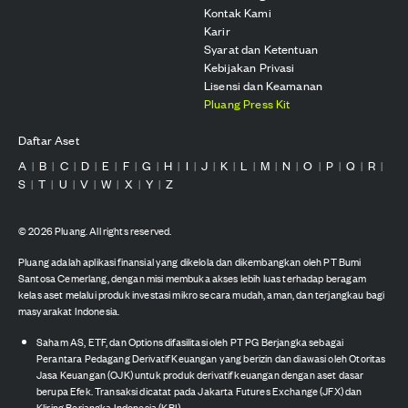
Kontak Kami
Karir
Syarat dan Ketentuan
Kebijakan Privasi
Lisensi dan Keamanan
Pluang Press Kit
Daftar Aset
A
B
C
D
E
F
G
H
I
J
K
L
M
N
O
P
Q
R
|
|
|
|
|
|
|
|
|
|
|
|
|
|
|
|
|
|
S
T
U
V
W
X
Y
Z
|
|
|
|
|
|
|
©
2026
Pluang. All rights reserved.
Pluang adalah aplikasi finansial yang dikelola dan dikembangkan oleh PT Bumi
Santosa Cemerlang, dengan misi membuka akses lebih luas terhadap beragam
kelas aset melalui produk investasi mikro secara mudah, aman, dan terjangkau bagi
masyarakat Indonesia.
Saham AS, ETF, dan Options difasilitasi oleh PT PG Berjangka sebagai
Perantara Pedagang Derivatif Keuangan yang berizin dan diawasi oleh Otoritas
Jasa Keuangan (OJK) untuk produk derivatif keuangan dengan aset dasar
berupa Efek. Transaksi dicatat pada Jakarta Futures Exchange (JFX) dan
Kliring Berjangka Indonesia (KBI).