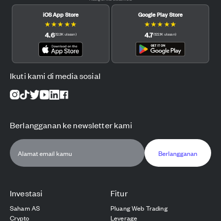
iOS App Store
Google Play Store
★
★
★
★
★
★
★
★
★
★
4.6
4.7
(
12.3K
ulasan
)
(
122.1K
ulasan
)
Ikuti kami di media sosial
Berlangganan ke newsletter kami
Berlangganan
Investasi
Fitur
Saham AS
Pluang Web Trading
Crypto
Leverage