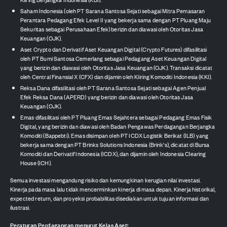
Saham Indonesia (oleh PT Sarana Santosa Sejati sebagai Mitra Pemasaran
Perantara Pedagang Efek Level II yang bekerja sama dengan PT Pluang Maju
Sekuritas sebagai Perusahaan Efek) berizin dan diawasi oleh Otoritas Jasa
Keuangan (OJK).
Aset Crypto dan Derivatif Aset Keuangan Digital (Crypto Futures) difasilitasi
oleh PT Bumi Santosa Cemerlang sebagai Pedagang Aset Keuangan Digital
yang berizin dan diawasi oleh Otoritas Jasa Keuangan (OJK). Transaksi dicatat
oleh Central Finansial X (CFX) dan dijamin oleh Kliring Komoditi Indonesia (KKI).
Reksa Dana difasilitasi oleh PT Sarana Santosa Sejati sebagai Agen Penjual
Efek Reksa Dana (APERD) yang berizin dan diawasi oleh Otoritas Jasa
Keuangan (OJK).
Emas difasilitasi oleh PT Pluang Emas Sejahtera sebagai Pedagang Emas Fisik
Digital, yang berizin dan diawasi oleh Badan Pengawas Perdagangan Berjangka
Komoditi (Bappebti). Emas disimpan oleh PT ICDX Logistik Berikat (ILB) yang
bekerja sama dengan PT Brinks Solutions Indonesia (Brink's), dicatat di Bursa
Komoditi dan Derivatif Indonesia (ICDX), dan dijamin oleh Indonesia Clearing
House (ICH).
Semua investasi mengandung risiko dan kemungkinan kerugian nilai investasi.
Kinerja pada masa lalu tidak mencerminkan kinerja di masa depan. Kinerja historikal,
expected return, dan proyeksi probabilitas disediakan untuk tujuan informasi dan
ilustrasi.
Peraturan Perdagangan menurut Kelas Aset: