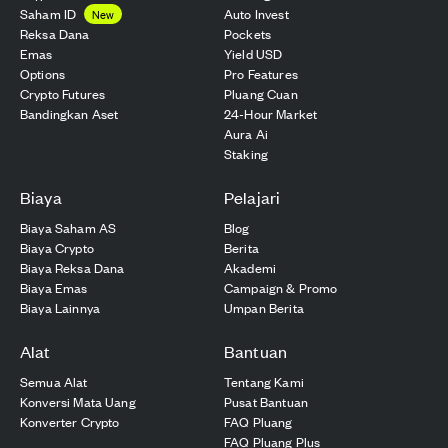
Saham ID
Auto Invest
New
Reksa Dana
Pockets
Emas
Yield USD
Options
Pro Features
Crypto Futures
Pluang Cuan
Bandingkan Aset
24-Hour Market
Aura Ai
Staking
Biaya
Pelajari
Biaya Saham AS
Blog
Biaya Crypto
Berita
Biaya Reksa Dana
Akademi
Biaya Emas
Campaign & Promo
Biaya Lainnya
Umpan Berita
Alat
Bantuan
Semua Alat
Tentang Kami
Konversi Mata Uang
Pusat Bantuan
Konverter Crypto
FAQ Pluang
FAQ Pluang Plus