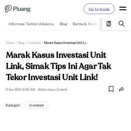
Go to trade
Informasi Terkini Untukmu
Blog
Berita & Analisis
Pelajari
Ka
Home
/
Blog
/
Investasi
/
Marak Kasus Investasi Unit Link, Simak Tips Ini Agar Tak Tekor Investasi Unit Link!
Marak Kasus Investasi Unit
Link, Simak Tips Ini Agar Tak
Tekor Investasi Unit Link!
9 Apr 2021, 9:00 AM
·
Waktu baca:
5
menit
Kategori
investasi