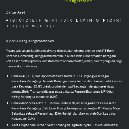
Pluang Press Kit
Daftar Aset
A
B
C
D
E
F
G
H
I
J
K
L
M
N
O
P
Q
R
|
|
|
|
|
|
|
|
|
|
|
|
|
|
|
|
|
|
S
T
U
V
W
X
Y
Z
|
|
|
|
|
|
|
©
2026
Pluang. All rights reserved.
Pluang adalah aplikasi finansial yang dikelola dan dikembangkan oleh PT Bumi
Santosa Cemerlang, dengan misi membuka akses lebih luas terhadap beragam
kelas aset melalui produk investasi mikro secara mudah, aman, dan terjangkau bagi
masyarakat Indonesia.
Saham AS, ETF, dan Options difasilitasi oleh PT PG Berjangka sebagai
Perantara Pedagang Derivatif Keuangan yang berizin dan diawasi oleh Otoritas
Jasa Keuangan (OJK) untuk produk derivatif keuangan dengan aset dasar
berupa Efek. Transaksi dicatat pada Jakarta Futures Exchange (JFX) dan
Kliring Berjangka Indonesia (KBI).
Saham Indonesia (oleh PT Sarana Santosa Sejati sebagai Mitra Pemasaran
Perantara Pedagang Efek Level II yang bekerja sama dengan PT Pluang Maju
Sekuritas sebagai Perusahaan Efek) berizin dan diawasi oleh Otoritas Jasa
Keuangan (OJK).
Aset Crypto dan Derivatif Aset Keuangan Digital (Crypto Futures) difasilitasi