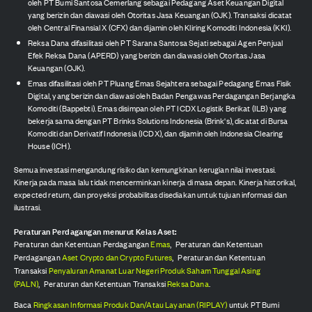
oleh PT Bumi Santosa Cemerlang sebagai Pedagang Aset Keuangan Digital
yang berizin dan diawasi oleh Otoritas Jasa Keuangan (OJK). Transaksi dicatat
oleh Central Finansial X (CFX) dan dijamin oleh Kliring Komoditi Indonesia (KKI).
Reksa Dana difasilitasi oleh PT Sarana Santosa Sejati sebagai Agen Penjual
Efek Reksa Dana (APERD) yang berizin dan diawasi oleh Otoritas Jasa
Keuangan (OJK).
Emas difasilitasi oleh PT Pluang Emas Sejahtera sebagai Pedagang Emas Fisik
Digital, yang berizin dan diawasi oleh Badan Pengawas Perdagangan Berjangka
Komoditi (Bappebti). Emas disimpan oleh PT ICDX Logistik Berikat (ILB) yang
bekerja sama dengan PT Brinks Solutions Indonesia (Brink's), dicatat di Bursa
Komoditi dan Derivatif Indonesia (ICDX), dan dijamin oleh Indonesia Clearing
House (ICH).
Semua investasi mengandung risiko dan kemungkinan kerugian nilai investasi.
Kinerja pada masa lalu tidak mencerminkan kinerja di masa depan. Kinerja historikal,
expected return, dan proyeksi probabilitas disediakan untuk tujuan informasi dan
ilustrasi.
Peraturan Perdagangan menurut Kelas Aset:
Peraturan dan Ketentuan Perdagangan
Emas
,
Peraturan dan Ketentuan
Perdagangan
Aset Crypto dan Crypto Futures
,
Peraturan dan Ketentuan
Transaksi
Penyaluran Amanat Luar Negeri Produk Saham Tunggal Asing
(PALN)
,
Peraturan dan Ketentuan Transaksi
Reksa Dana
.
Baca
Ringkasan Informasi Produk Dan/Atau Layanan (RIPLAY)
untuk PT Bumi