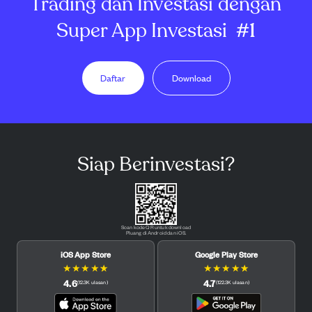
Trading dan Investasi dengan
Super App Investasi
#1
Daftar
Download
Siap Berinvestasi?
Scan kode QR untuk download
Pluang di Android dan iOS.
iOS App Store
Google Play Store
★
★
★
★
★
★
★
★
★
★
4.6
4.7
(
12.3K
ulasan
)
(
122.3K
ulasan
)