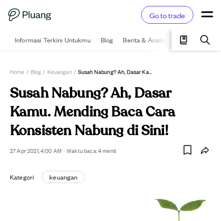
Go to trade
Informasi Terkini Untukmu
Blog
Berita & Analisis
Pelajari
Ka
Home
/
Blog
/
Keuangan
/
Susah Nabung? Ah, Dasar Kamu. Mending Baca Cara Konsisten Nabung Di Sini!
Susah Nabung? Ah, Dasar
Kamu. Mending Baca Cara
Konsisten Nabung di Sini!
27 Apr 2021, 4:00 AM
·
Waktu baca:
4
menit
Kategori
keuangan