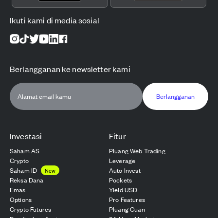
Ikuti kami di media sosial
Berlangganan ke newsletter kami
Berlangganan
Investasi
Fitur
Saham AS
Pluang Web Trading
Crypto
Leverage
Saham ID
Auto Invest
New
Reksa Dana
Pockets
Emas
Yield USD
Options
Pro Features
Crypto Futures
Pluang Cuan