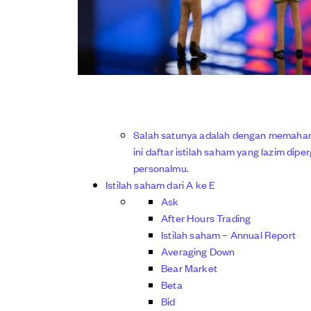
Salah satunya adalah dengan memahami
ini daftar istilah saham yang lazim di
personalmu.
Istilah saham dari A ke E
Ask
After Hours Trading
Istilah saham – Annual Report
Averaging Down
Bear Market
Beta
Bid