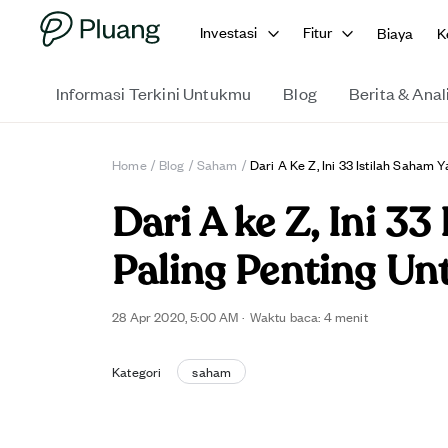
Investasi
Fitur
Biaya
K
Informasi Terkini Untukmu
Blog
Berita & Anal
Home
/
Blog
/
Saham
/
Dari A Ke Z, Ini 33 Istilah Saham
Dari A ke Z, Ini 3
Paling Penting U
28 Apr 2020, 5:00 AM
·
Waktu baca:
4
menit
Kategori
saham