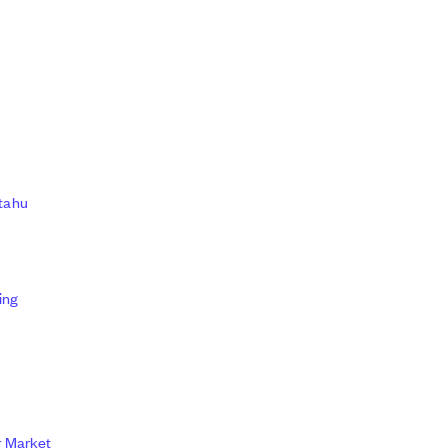
 tahu
ring
r Market