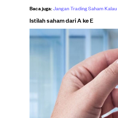
Baca juga
:
Jangan Trading Saham Kalau B
Istilah saham dari A ke E