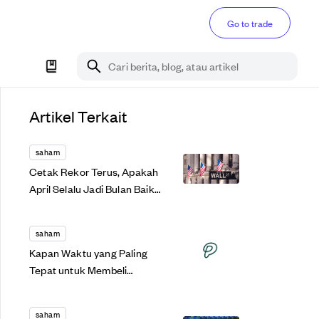
Go to trade
Cari berita, blog, atau artikel
Artikel Terkait
saham
Cetak Rekor Terus, Apakah
April Selalu Jadi Bulan Baik
Bagi S&P 500?
saham
Kapan Waktu yang Paling
Tepat untuk Membeli
Saham? Cek di Sini!
saham