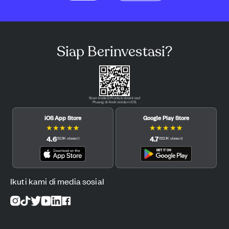
Siap Berinvestasi?
Scan kode QR untuk download
Pluang di Android dan iOS.
iOS App Store
Google Play Store
★
★
★
★
★
★
★
★
★
★
4.6
4.7
(
12.3K
ulasan
)
(
122.1K
ulasan
)
Ikuti kami di media sosial