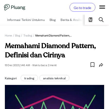
Go to trade
Informasi Terkini Untukmu
Blog
Berita & Analisis
Pelajari
Ka
Home
/
Blog
/
Trading
/
Memahami Diamond Pattern, Definisi Dan Cirinya
Memahami Diamond Pattern,
Definisi dan Cirinya
13 Dec 2023, 1:46 AM
·
Waktu baca:
2
menit
Kategori
trading
analisis teknikal