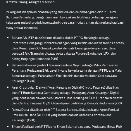
©
2026
Pluang. All rights reserved.
Pluang adalah aplikasi finansial yang dikelola dan dikembangkan oleh PT Bumi
Santosa Cemerlang, dengan misi membuka akses lebih luas terhadap beragam
kelas aset melalui produk investasi mikro secara mudah, aman, dan terjangkau bagi
masyarakat Indonesia.
Saham AS, ETF, dan Options difasilitasi oleh PT PG Berjangka sebagai
Perantara Pedagang Derivatif Keuangan yang berizin dan diawasi oleh Otoritas
Jasa Keuangan (OJK) untuk produk derivatif keuangan dengan aset dasar
berupa Efek. Transaksi dicatat pada Jakarta Futures Exchange (JFX) dan
Kliring Berjangka Indonesia (KBI).
Saham Indonesia (oleh PT Sarana Santosa Sejati sebagai Mitra Pemasaran
Perantara Pedagang Efek Level II yang bekerja sama dengan PT Pluang Maju
Sekuritas sebagai Perusahaan Efek) berizin dan diawasi oleh Otoritas Jasa
Keuangan (OJK).
Aset Crypto dan Derivatif Aset Keuangan Digital (Crypto Futures) difasilitasi
oleh PT Bumi Santosa Cemerlang sebagai Pedagang Aset Keuangan Digital
yang berizin dan diawasi oleh Otoritas Jasa Keuangan (OJK). Transaksi dicatat
oleh Central Finansial X (CFX) dan dijamin oleh Kliring Komoditi Indonesia (KKI).
Reksa Dana difasilitasi oleh PT Sarana Santosa Sejati sebagai Agen Penjual
Efek Reksa Dana (APERD) yang berizin dan diawasi oleh Otoritas Jasa
Keuangan (OJK).
Emas difasilitasi oleh PT Pluang Emas Sejahtera sebagai Pedagang Emas Fisik