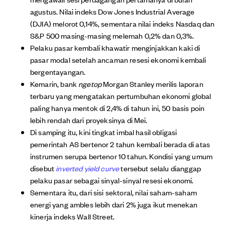
agustus. Nilai indeks Dow Jones Industrial Average
(DJIA) melorot 0,14%, sementara nilai indeks Nasdaq dan
S&P 500 masing-masing melemah 0,2% dan 0,3%.
Pelaku pasar kembali khawatir menginjakkan kaki di
pasar modal setelah ancaman resesi ekonomi kembali
bergentayangan.
Kemarin, bank
ngetop
Morgan Stanley merilis laporan
terbaru yang mengatakan pertumbuhan ekonomi global
paling hanya mentok di 2,4% di tahun ini, 50 basis poin
lebih rendah dari proyeksinya di Mei.
Di samping itu, kini tingkat imbal hasil obligasi
pemerintah AS bertenor 2 tahun kembali berada di atas
instrumen serupa bertenor 10 tahun. Kondisi yang umum
disebut
inverted yield curve
tersebut selalu dianggap
pelaku pasar sebagai sinyal-sinyal resesi ekonomi.
Sementara itu, dari sisi sektoral, nilai saham-saham
energi yang ambles lebih dari 2% juga ikut menekan
kinerja indeks Wall Street.