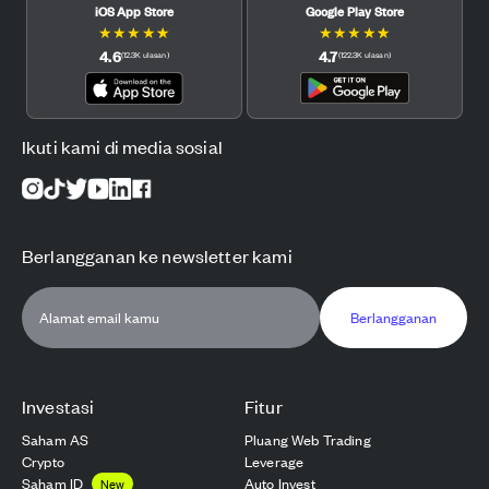
iOS App Store
Google Play Store
★
★
★
★
★
★
★
★
★
★
4.6
4.7
(
12.3K
ulasan
)
(
122.3K
ulasan
)
Ikuti kami di media sosial
Berlangganan ke newsletter kami
Berlangganan
Investasi
Fitur
Saham AS
Pluang Web Trading
Crypto
Leverage
Saham ID
Auto Invest
New