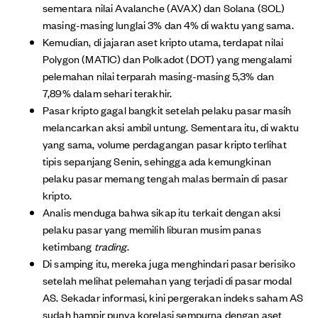
sementara nilai Avalanche (AVAX) dan Solana (SOL)
masing-masing lunglai 3% dan 4% di waktu yang sama.
Kemudian, di jajaran aset kripto utama, terdapat nilai
Polygon (MATIC) dan Polkadot (DOT) yang mengalami
pelemahan nilai terparah masing-masing 5,3% dan
7,89% dalam sehari terakhir.
Pasar kripto gagal bangkit setelah pelaku pasar masih
melancarkan aksi ambil untung. Sementara itu, di waktu
yang sama, volume perdagangan pasar kripto terlihat
tipis sepanjang Senin, sehingga ada kemungkinan
pelaku pasar memang tengah malas bermain di pasar
kripto.
Analis menduga bahwa sikap itu terkait dengan aksi
pelaku pasar yang memilih liburan musim panas
ketimbang
trading
.
Di samping itu, mereka juga menghindari pasar berisiko
setelah melihat pelemahan yang terjadi di pasar modal
AS. Sekadar informasi, kini pergerakan indeks saham AS
sudah hampir punya korelasi sempurna dengan aset