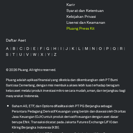
Karir
Syarat dan Ketentuan
Kebijakan Privasi
Lisensi dan Keamanan
Pluang Press Kit
Daftar Aset
A
B
C
D
E
F
G
H
I
J
K
L
M
N
O
P
Q
R
|
|
|
|
|
|
|
|
|
|
|
|
|
|
|
|
|
|
S
T
U
V
W
X
Y
Z
|
|
|
|
|
|
|
©
2026
Pluang. All rights reserved.
Pluang adalah aplikasi finansial yang dikelola dan dikembangkan oleh PT Bumi
Santosa Cemerlang, dengan misi membuka akses lebih luas terhadap beragam
kelas aset melalui produk investasi mikro secara mudah, aman, dan terjangkau bagi
masyarakat Indonesia.
Saham AS, ETF, dan Options difasilitasi oleh PT PG Berjangka sebagai
Perantara Pedagang Derivatif Keuangan yang berizin dan diawasi oleh Otoritas
Jasa Keuangan (OJK) untuk produk derivatif keuangan dengan aset dasar
berupa Efek. Transaksi dicatat pada Jakarta Futures Exchange (JFX) dan
Kliring Berjangka Indonesia (KBI).