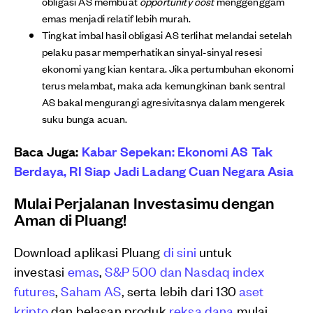
obligasi AS membuat
opportunity cost
menggenggam
emas menjadi relatif lebih murah.
Tingkat imbal hasil obligasi AS terlihat melandai setelah
pelaku pasar memperhatikan sinyal-sinyal resesi
ekonomi yang kian kentara. Jika pertumbuhan ekonomi
terus melambat, maka ada kemungkinan bank sentral
AS bakal mengurangi agresivitasnya dalam mengerek
suku bunga acuan.
Baca Juga:
Kabar Sepekan: Ekonomi AS Tak
Berdaya, RI Siap Jadi Ladang Cuan Negara Asia
Mulai Perjalanan Investasimu dengan
Aman di Pluang!
Download aplikasi Pluang
di sini
untuk
investasi
emas
,
S&P 500 dan Nasdaq index
futures
,
Saham AS
, serta lebih dari 130
aset
kripto
dan belasan produk
reksa dana
mulai