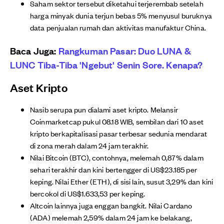
Saham sektor tersebut diketahui terjerembab setelah
harga minyak dunia terjun bebas 5% menyusul buruknya
data penjualan rumah dan aktivitas manufaktur China.
Baca Juga:
Rangkuman Pasar: Duo LUNA &
LUNC Tiba-Tiba 'Ngebut' Senin Sore. Kenapa?
Aset Kripto
Nasib serupa pun dialami aset kripto. Melansir
Coinmarketcap pukul 08.18 WIB, sembilan dari 10 aset
kripto berkapitalisasi pasar terbesar sedunia mendarat
di zona merah dalam 24 jam terakhir.
Nilai Bitcoin (BTC), contohnya, melemah 0,87% dalam
sehari terakhir dan kini bertengger di US$23.185 per
keping. Nilai Ether (ETH), di sisi lain, susut 3,29% dan kini
bercokol di US$1.633,53 per keping.
Altcoin lainnya juga enggan bangkit. Nilai Cardano
(ADA) melemah 2,59% dalam 24 jam ke belakang,