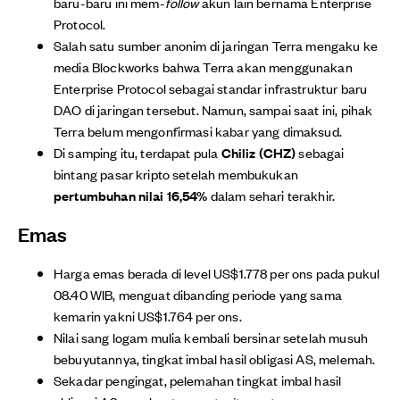
baru-baru ini mem-
follow
akun lain bernama Enterprise
Protocol.
Salah satu sumber anonim di jaringan Terra mengaku ke
media Blockworks bahwa Terra akan menggunakan
Enterprise Protocol sebagai standar infrastruktur baru
DAO di jaringan tersebut. Namun, sampai saat ini, pihak
Terra belum mengonfirmasi kabar yang dimaksud.
Di samping itu, terdapat pula
Chiliz (CHZ)
sebagai
bintang pasar kripto setelah membukukan
pertumbuhan nilai 16,54%
dalam sehari terakhir.
Emas
Harga emas berada di level US$1.778 per ons pada pukul
08.40 WIB, menguat dibanding periode yang sama
kemarin yakni US$1.764 per ons.
Nilai sang logam mulia kembali bersinar setelah musuh
bebuyutannya, tingkat imbal hasil obligasi AS, melemah.
Sekadar pengingat, pelemahan tingkat imbal hasil