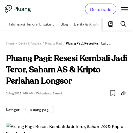
Go to trade
Informasi Terkini Untukmu
Blog
Berita & Analisis
Pelajari
Ka
Home
/
Berita & Analisis
/
Pluang Pagi
/
Pluang Pagi: Resesi Kembali Jadi Teror, Saham AS & Kripto Perlahan Longsor
Pluang Pagi: Resesi Kembali Jadi
Teror, Saham AS & Kripto
Perlahan Longsor
2 Aug 2022, 1:49 AM
·
Waktu baca: 3 menit
Kategori
pluang pagi