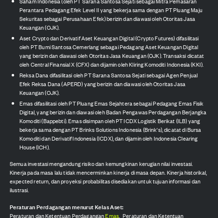
Saham Indonesia (oleh PT Sarana Santosa Sejati sebagai Mitra Pemasaran
Perantara Pedagang Efek Level II yang bekerja sama dengan PT Pluang Maju
Sekuritas sebagai Perusahaan Efek) berizin dan diawasi oleh Otoritas Jasa
Keuangan (OJK).
Aset Crypto dan Derivatif Aset Keuangan Digital (Crypto Futures) difasilitasi
oleh PT Bumi Santosa Cemerlang sebagai Pedagang Aset Keuangan Digital
yang berizin dan diawasi oleh Otoritas Jasa Keuangan (OJK). Transaksi dicatat
oleh Central Finansial X (CFX) dan dijamin oleh Kliring Komoditi Indonesia (KKI).
Reksa Dana difasilitasi oleh PT Sarana Santosa Sejati sebagai Agen Penjual
Efek Reksa Dana (APERD) yang berizin dan diawasi oleh Otoritas Jasa
Keuangan (OJK).
Emas difasilitasi oleh PT Pluang Emas Sejahtera sebagai Pedagang Emas Fisik
Digital, yang berizin dan diawasi oleh Badan Pengawas Perdagangan Berjangka
Komoditi (Bappebti). Emas disimpan oleh PT ICDX Logistik Berikat (ILB) yang
bekerja sama dengan PT Brinks Solutions Indonesia (Brink's), dicatat di Bursa
Komoditi dan Derivatif Indonesia (ICDX), dan dijamin oleh Indonesia Clearing
House (ICH).
Semua investasi mengandung risiko dan kemungkinan kerugian nilai investasi.
Kinerja pada masa lalu tidak mencerminkan kinerja di masa depan. Kinerja historikal,
expected return, dan proyeksi probabilitas disediakan untuk tujuan informasi dan
ilustrasi.
Peraturan Perdagangan menurut Kelas Aset:
Peraturan dan Ketentuan Perdagangan
Emas
,
Peraturan dan Ketentuan